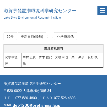
滋賀県琵琶湖環境科学研究センター
Lake Biwa Environmental Research Institute
20件
更新日時(降順)
化学環境係
環境監視部門
化学環境
中村 忠貴 青木 佳代 大橋 和也 柴田 果歩 貫野 楓
係
晃
滋賀県琵琶湖環境科学研究センター
〒520-0022 大津市柳が崎5-34
ＴＥＬ 077-526-4800 ／ ＦＡＸ 077-526-4803
MAIL