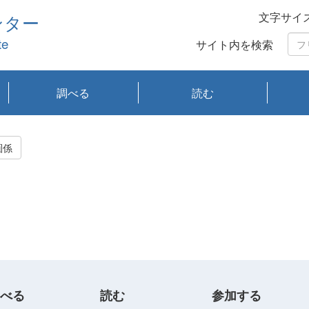
文字サイ
ンター
te
サイト内を検索
調べる
読む
琵琶湖の水質
琵琶湖・内湖の生態
大気汚染常時監視測
光化学スモッグ情報
有害大気情報
酸性雨情報
大気データベース
環境調査情報データ
プランクトン調査
アオコ調査
赤潮調査
琵琶湖流域オープン
大気汚染常時監視測
経月地点別検索
項目水深別調査
長期検索
プランクトン調査結
琵琶湖のプランクト
瀬田川プランクトン
琵琶湖流域オープン
琵琶湖流域オープン
琵琶湖流域オープン
琵琶湖流域オープン
琵琶湖流域オープン
琵琶湖流域オープン
文献検索
刊行物一覧
プランクトン図鑑
生物多様性画像デー
Water quality research
Remotely Operated
瀬田
滋賀
センタ
研究
研究
イベ
滋賀
みん
みん
Missi
Histor
Organi
Facili
系
定
ベース
データ
定結果等報告書
果検索
ン情報
調査結果
データ2020年度
データ2021年度
データ2022年度
データ2023年度
データ2024年度
データ2025年度
タベース
vessel Biwakaze
Vehicle (ROV)
調査結
学研
わ湖
フレ
タバ
査
Work
圏係
フレ
べる
読む
参加する