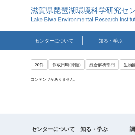
滋賀県琵琶湖環境科学研究セ
Lake Biwa Environmental Research Institu
センターについて
知る・学ぶ
センターの概要
目標および計画
共同研究など
環境情報室
不正行為防止への取
アクセス・お問い合
お知らせ
新着コンテンツ
センターの使命
沿革
組織と業務
研究担当職員紹介
設備紹介
研究一覧
公表論文等
琵琶湖の概要
滋賀の大気
研究・技術分科会
やってみよう！実
琵琶湖の全層循環そ
YouTubeコンテンツ
り組み
わせ
験！
の影響
20件
作成日時(降順)
総合解析部門
生物
コンテンツがありません。
センターについて
知る・学ぶ
調