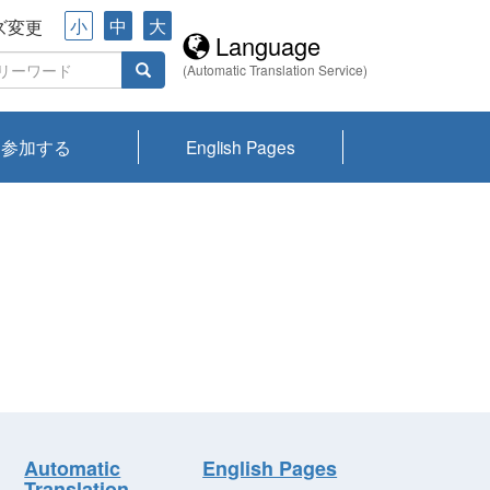
小
中
大
ズ変更
Language
(Automatic Translation Service)
参加する
English Pages
川プランクトン
県琵琶湖環境科
ーニュース び
報告書
会記録集・パン
ント情報
県生きものデー
なの外来生物調
なの調査
on
y
zation and
ties Overview
びわ湖みらい第42号_
びわ湖みらい第42号_
びわ湖みらい第43号_
びわ湖みらい第43号_
びわ湖セミナー
琵琶湖統合研究 研究
洞庭湖・びわ湖流域
センターの活動
県民データ
専門家データ
琵琶湖 生物分布マッ
Overview
Research List
List of Publications
Overview of Lake
Environmental
Access and Contact
果2026
究センターパン
みらい
ット
ンク
研究最前線
視点論点
研究最前線
視点論点
成果報告会
共同環境セミナー
プ
Biwa
information room
ット
Automatic
English Pages
Translation