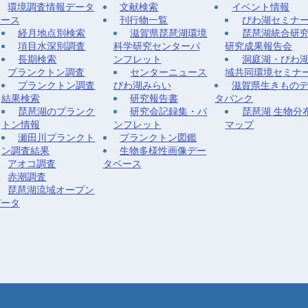
環境調査情報データ
文献検索
イベント情報
ベース
刊行物一覧
びわ湖セミナ
経月地点別検索
滋賀県琵琶湖環境
琵琶湖統合研
項目水深別調査
科学研究センターパ
研究成果報告会
長期検索
ンフレット
洞庭湖・びわ
プランクトン調査
センターニュース
域共同環境セミナ
プランクトン調査
びわ湖みらい
滋賀県生きもの
結果検索
研究報告書
タバンク
琵琶湖のプランク
研究会記録集・パ
琵琶湖 生物分
トン情報
ンフレット
マップ
瀬田川プランクト
プランクトン図鑑
ン調査結果
生物多様性画像デー
アオコ調査
タベース
赤潮調査
琵琶湖流域オープン
データ