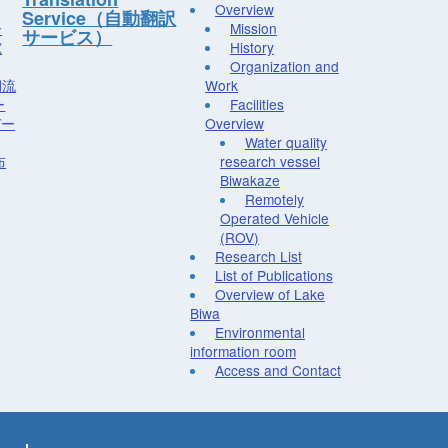
Overview
Service（自動翻訳
ー
Mission
サービス）
究
History
Organization and
湖流
Work
ー
Facilities
デー
Overview
Water quality
布
research vessel
Biwakaze
Remotely
Operated Vehicle
(ROV)
Research List
List of Publications
Overview of Lake
Biwa
Environmental
information room
Access and Contact