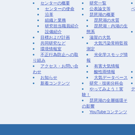
センターの概要
研究一覧
センターの使命
公表論文等
沿革
琵琶湖の概要
組織と業務
琵琶湖の水質
研究担当職員紹介
琵琶湖・内湖の生
設備紹介
態系
目標および計画
滋賀の大気
共同研究など
大気汚染常時監視
環境情報室
測定
不正行為防止への取
光化学スモッグ情
り組み
報
アクセス・お問い合
有害大気情報
わせ
酸性雨情報
お知らせ
大気データベース
新着コンテンツ
研究・技術分科会
やってみよう！実
験！
琵琶湖の全層循環そ
の影響
YouTubeコンテンツ