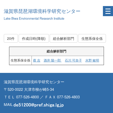
滋賀県琵琶湖環境科学研究センター
Lake Biwa Environmental Research Institute
20件
作成日時(降順)
総合解析部門
生態系保全係
総合解析部門
生態系保全係
蔡 吉
酒井 陽一郎
石川 可奈子
水野 敏明
滋賀県琵琶湖環境科学研究センター
〒520-0022 大津市柳が崎5-34
ＴＥＬ 077-526-4800 ／ ＦＡＸ 077-526-4803
MAIL