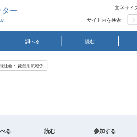
文字サイ
ンター
te
サイト内を検索
調べる
読む
琵琶湖の水質
琵琶湖・内湖の生態
大気汚染常時監視測
光化学スモッグ情報
有害大気情報
酸性雨情報
大気データベース
環境調査情報データ
プランクトン調査
アオコ調査
赤潮調査
琵琶湖流域オープン
大気汚染常時監視測
経月地点別検索
項目水深別調査
長期検索
プランクトン調査結
琵琶湖のプランクト
瀬田川プランクトン
琵琶湖流域オープン
琵琶湖流域オープン
琵琶湖流域オープン
琵琶湖流域オープン
琵琶湖流域オープン
琵琶湖流域オープン
文献検索
刊行物一覧
プランクトン図鑑
生物多様性画像デー
Water quality research
Remotely Operated
瀬田
滋賀
センタ
研究
研究
イベ
滋賀
みん
みん
Missi
Histor
Organi
Facili
系
定
ベース
データ
定結果等報告書
果検索
ン情報
調査結果
データ2020年度
データ2021年度
データ2022年度
データ2023年度
データ2024年度
データ2025年度
タベース
vessel Biwakaze
Vehicle (ROV)
調査結
学研
わ湖
フレ
タバ
査
Work
持続可能社会・ 琵琶湖流域係
フレ
べる
読む
参加する