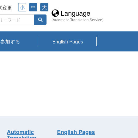
小
中
大
ズ変更
Language
(Automatic Translation Service)
参加する
English Pages
川プランクトン
県琵琶湖環境科
ーニュース び
報告書
会記録集・パン
ント情報
県生きものデー
なの外来生物調
なの調査
on
y
zation and
ties Overview
びわ湖みらい第42号_
びわ湖みらい第42号_
びわ湖みらい第43号_
びわ湖みらい第43号_
びわ湖セミナー
琵琶湖統合研究 研究
洞庭湖・びわ湖流域
センターの活動
県民データ
専門家データ
琵琶湖 生物分布マッ
Overview
Research List
List of Publications
Overview of Lake
Environmental
Access and Contact
果2026
究センターパン
みらい
ット
ンク
研究最前線
視点論点
研究最前線
視点論点
成果報告会
共同環境セミナー
プ
Biwa
information room
ット
Automatic
English Pages
Translation