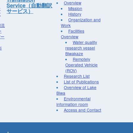
Overview
Service（自動翻訳
ー
Mission
サービス）
究
History
Organization and
湖流
Work
ー
Facilities
デー
Overview
Water quality
布
research vessel
Biwakaze
Remotely
Operated Vehicle
(ROV)
Research List
List of Publications
Overview of Lake
Biwa
Environmental
information room
Access and Contact