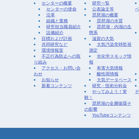
センターの概要
研究一覧
センターの使命
公表論文等
沿革
琵琶湖の概要
組織と業務
琵琶湖の水質
研究担当職員紹介
琵琶湖・内湖の生
設備紹介
態系
目標および計画
滋賀の大気
共同研究など
大気汚染常時監視
環境情報室
測定
不正行為防止への取
光化学スモッグ情
り組み
報
アクセス・お問い合
有害大気情報
わせ
酸性雨情報
お知らせ
大気データベース
新着コンテンツ
研究・技術分科会
やってみよう！実
験！
琵琶湖の全層循環そ
の影響
YouTubeコンテンツ