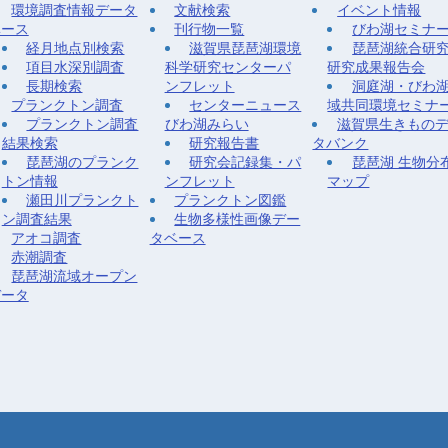
環境調査情報データ
文献検索
イベント情報
ベース
刊行物一覧
びわ湖セミナ
経月地点別検索
滋賀県琵琶湖環境
琵琶湖統合研
項目水深別調査
科学研究センターパ
研究成果報告会
長期検索
ンフレット
洞庭湖・びわ
プランクトン調査
センターニュース
域共同環境セミナ
プランクトン調査
びわ湖みらい
滋賀県生きもの
結果検索
研究報告書
タバンク
琵琶湖のプランク
研究会記録集・パ
琵琶湖 生物分
トン情報
ンフレット
マップ
瀬田川プランクト
プランクトン図鑑
ン調査結果
生物多様性画像デー
アオコ調査
タベース
赤潮調査
琵琶湖流域オープン
データ