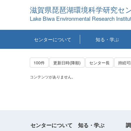
滋賀県琵琶湖環境科学研究セ
Lake Biwa Environmental Research Institu
センターについて
知る・学ぶ
センターの概要
目標および計画
共同研究など
環境情報室
不正行為防止への取
アクセス・お問い合
お知らせ
新着コンテンツ
センターの使命
沿革
組織と業務
研究担当職員紹介
設備紹介
研究一覧
公表論文等
琵琶湖の概要
滋賀の大気
研究・技術分科会
やってみよう！実
琵琶湖の全層循環そ
YouTubeコンテンツ
り組み
わせ
験！
の影響
100件
更新日時(降順)
センター長
コンテンツがありません。
センターについて
知る・学ぶ
調