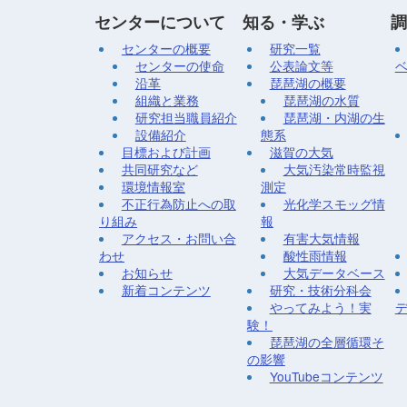
センターについて
知る・学ぶ
調
センターの概要
研究一覧
センターの使命
公表論文等
沿革
琵琶湖の概要
組織と業務
琵琶湖の水質
研究担当職員紹介
琵琶湖・内湖の生
設備紹介
態系
目標および計画
滋賀の大気
共同研究など
大気汚染常時監視
環境情報室
測定
不正行為防止への取
光化学スモッグ情
り組み
報
アクセス・お問い合
有害大気情報
わせ
酸性雨情報
お知らせ
大気データベース
新着コンテンツ
研究・技術分科会
やってみよう！実
験！
琵琶湖の全層循環そ
の影響
YouTubeコンテンツ