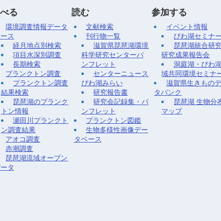
べる
読む
参加する
環境調査情報データ
文献検索
イベント情報
ベース
刊行物一覧
びわ湖セミナ
経月地点別検索
滋賀県琵琶湖環境
琵琶湖統合研
項目水深別調査
科学研究センターパ
研究成果報告会
長期検索
ンフレット
洞庭湖・びわ
プランクトン調査
センターニュース
域共同環境セミナ
プランクトン調査
びわ湖みらい
滋賀県生きもの
結果検索
研究報告書
タバンク
琵琶湖のプランク
研究会記録集・パ
琵琶湖 生物分
トン情報
ンフレット
マップ
瀬田川プランクト
プランクトン図鑑
ン調査結果
生物多様性画像デー
アオコ調査
タベース
赤潮調査
琵琶湖流域オープン
データ