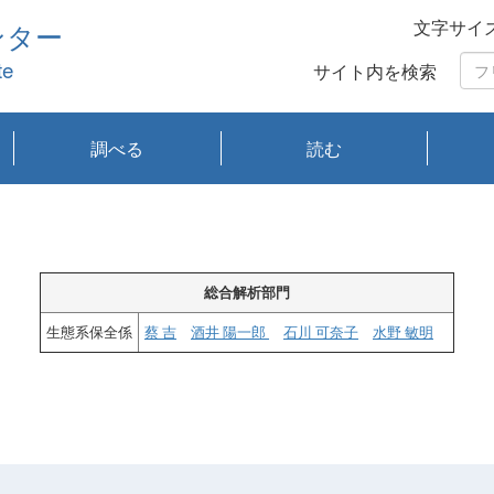
文字サイ
ンター
te
サイト内を検索
調べる
読む
琵琶湖の水質
琵琶湖・内湖の生態
大気汚染常時監視測
光化学スモッグ情報
有害大気情報
酸性雨情報
大気データベース
環境調査情報データ
プランクトン調査
アオコ調査
赤潮調査
琵琶湖流域オープン
大気汚染常時監視測
経月地点別検索
項目水深別調査
長期検索
プランクトン調査結
琵琶湖のプランクト
瀬田川プランクトン
琵琶湖流域オープン
琵琶湖流域オープン
琵琶湖流域オープン
琵琶湖流域オープン
琵琶湖流域オープン
琵琶湖流域オープン
文献検索
刊行物一覧
プランクトン図鑑
生物多様性画像デー
Water quality research
Remotely Operated
瀬田
滋賀
センタ
研究
研究
イベ
滋賀
みん
みん
Missi
Histor
Organi
Facili
系
定
ベース
データ
定結果等報告書
果検索
ン情報
調査結果
データ2020年度
データ2021年度
データ2022年度
データ2023年度
データ2024年度
データ2025年度
タベース
vessel Biwakaze
Vehicle (ROV)
調査結
学研
わ湖
フレ
タバ
査
Work
フレ
総合解析部門
生態系保全係
蔡 吉
酒井 陽一郎
石川 可奈子
水野 敏明