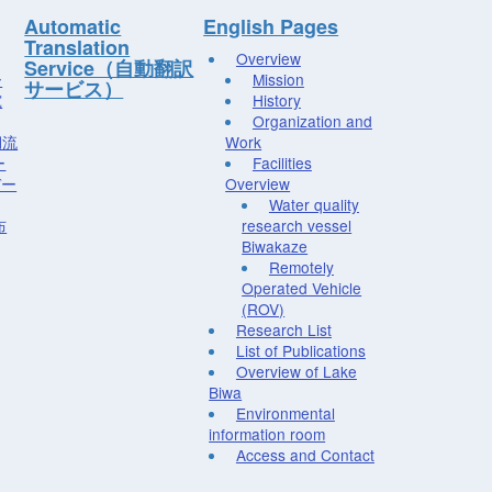
Automatic
English Pages
Translation
Overview
Service（自動翻訳
ー
Mission
サービス）
究
History
Organization and
湖流
Work
ー
Facilities
デー
Overview
Water quality
布
research vessel
Biwakaze
Remotely
Operated Vehicle
(ROV)
Research List
List of Publications
Overview of Lake
Biwa
Environmental
information room
Access and Contact