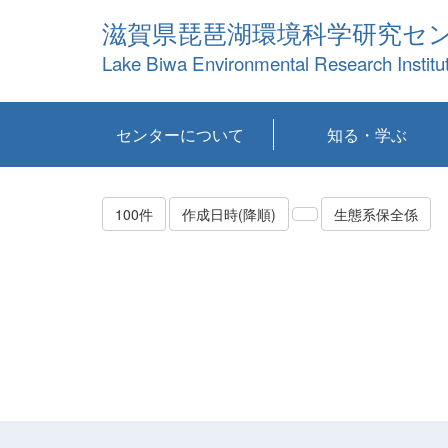
滋賀県琵琶湖環境科学研究セ
Lake Biwa Environmental Research Institu
センターについて
知る・学ぶ
センターの概要
目標および計画
共同研究など
環境情報室
不正行為防止への取
アクセス・お問い合
お知らせ
新着コンテンツ
センターの使命
沿革
組織と業務
研究担当職員紹介
設備紹介
研究一覧
公表論文等
琵琶湖の概要
滋賀の大気
研究・技術分科会
やってみよう！実
琵琶湖の全層循環そ
YouTubeコンテンツ
り組み
わせ
験！
の影響
100件
作成日時(降順)
生態系保全係