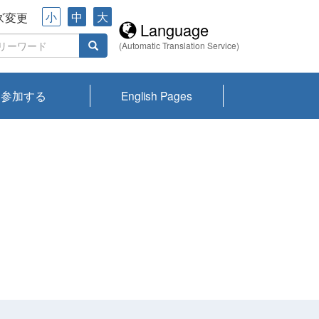
小
中
大
ズ変更
Language
(Automatic Translation Service)
参加する
English Pages
川プランクトン
県琵琶湖環境科
ーニュース び
報告書
会記録集・パン
ント情報
県生きものデー
なの外来生物調
なの調査
on
y
zation and
ties Overview
びわ湖みらい第42号_
びわ湖みらい第42号_
びわ湖みらい第43号_
びわ湖みらい第43号_
びわ湖セミナー
琵琶湖統合研究 研究
洞庭湖・びわ湖流域
センターの活動
県民データ
専門家データ
琵琶湖 生物分布マッ
Overview
Research List
List of Publications
Overview of Lake
Environmental
Access and Contact
果2026
究センターパン
みらい
ット
ンク
研究最前線
視点論点
研究最前線
視点論点
成果報告会
共同環境セミナー
プ
Biwa
information room
ット