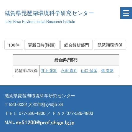
滋賀県琵琶湖環境科学研究センター
Lake Biwa Environmental Research Institute
100件
更新日時(降順)
総合解析部門
琵琶湖環境係
総合解析部門
琵琶湖環境係
井上 栄壮
永田 貴丸
山口 保彦
焦 春萌
滋賀県琵琶湖環境科学研究センター
〒520-0022 大津市柳が崎5-34
ＴＥＬ 077-526-4800 ／ ＦＡＸ 077-526-4803
MAIL