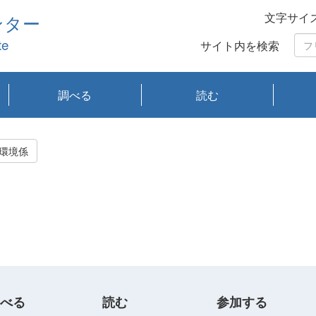
文字サイ
ンター
te
サイト内を検索
調べる
読む
琵琶湖の水質
琵琶湖・内湖の生態
大気汚染常時監視測
光化学スモッグ情報
有害大気情報
酸性雨情報
大気データベース
環境調査情報データ
プランクトン調査
アオコ調査
赤潮調査
琵琶湖流域オープン
大気汚染常時監視測
経月地点別検索
項目水深別調査
長期検索
プランクトン調査結
琵琶湖のプランクト
瀬田川プランクトン
琵琶湖流域オープン
琵琶湖流域オープン
琵琶湖流域オープン
琵琶湖流域オープン
琵琶湖流域オープン
琵琶湖流域オープン
文献検索
刊行物一覧
プランクトン図鑑
生物多様性画像デー
Water quality research
Remotely Operated
瀬田
滋賀
センタ
研究
研究
イベ
滋賀
みん
みん
Missi
Histor
Organi
Facili
系
定
ベース
データ
定結果等報告書
果検索
ン情報
調査結果
データ2020年度
データ2021年度
データ2022年度
データ2023年度
データ2024年度
データ2025年度
タベース
vessel Biwakaze
Vehicle (ROV)
調査結
学研
わ湖
フレ
タバ
査
Work
環境係
フレ
べる
読む
参加する