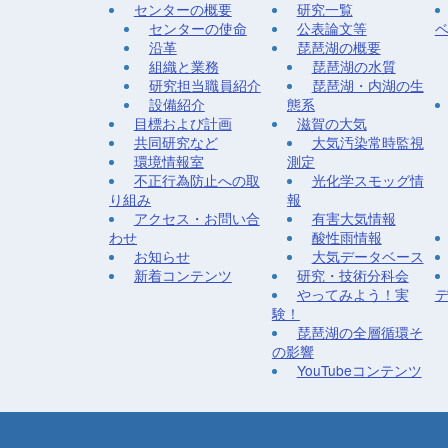
センターの概要
研究一覧
センターの使命
公表論文等
沿革
琵琶湖の概要
組織と業務
琵琶湖の水質
研究担当職員紹介
琵琶湖・内湖の生
設備紹介
態系
目標および計画
滋賀の大気
共同研究など
大気汚染常時監視
環境情報室
測定
不正行為防止への取
光化学スモッグ情
り組み
報
アクセス・お問い合
有害大気情報
わせ
酸性雨情報
お知らせ
大気データベース
新着コンテンツ
研究・技術分科会
やってみよう！実
験！
琵琶湖の全層循環そ
の影響
YouTubeコンテンツ