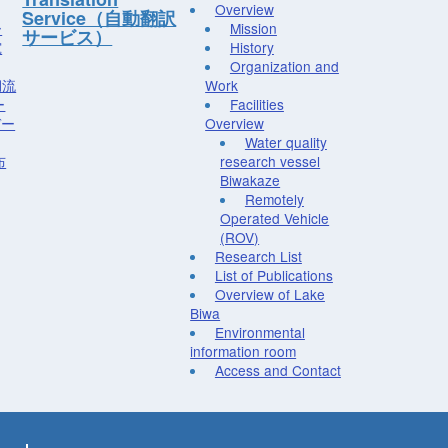
Overview
Service（自動翻訳
ー
Mission
サービス）
究
History
Organization and
湖流
Work
ー
Facilities
デー
Overview
Water quality
布
research vessel
Biwakaze
Remotely
Operated Vehicle
(ROV)
Research List
List of Publications
Overview of Lake
Biwa
Environmental
information room
Access and Contact