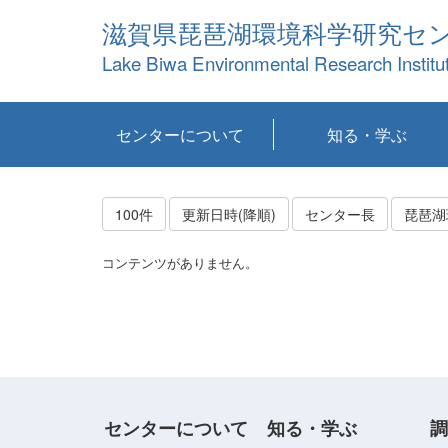
滋賀県琵琶湖環境科学研究セ
Lake Biwa Environmental Research Institu
センターについて
知る・学ぶ
センターの概要
目標および計画
共同研究など
環境情報室
不正行為防止への取
アクセス・お問い合
お知らせ
新着コンテンツ
センターの使命
沿革
組織と業務
研究担当職員紹介
設備紹介
研究一覧
公表論文等
琵琶湖の概要
滋賀の大気
研究・技術分科会
やってみよう！実
琵琶湖の全層循環そ
YouTubeコンテンツ
り組み
わせ
験！
の影響
100件
更新日時(降順)
センター長
琵琶湖
コンテンツがありません。
センターについて
知る・学ぶ
調