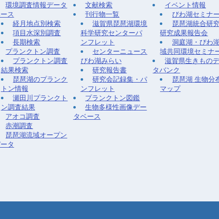
環境調査情報データ
文献検索
イベント情報
ベース
刊行物一覧
びわ湖セミナ
経月地点別検索
滋賀県琵琶湖環境
琵琶湖統合研
項目水深別調査
科学研究センターパ
研究成果報告会
長期検索
ンフレット
洞庭湖・びわ
プランクトン調査
センターニュース
域共同環境セミナ
プランクトン調査
びわ湖みらい
滋賀県生きもの
結果検索
研究報告書
タバンク
琵琶湖のプランク
研究会記録集・パ
琵琶湖 生物分
トン情報
ンフレット
マップ
瀬田川プランクト
プランクトン図鑑
ン調査結果
生物多様性画像デー
アオコ調査
タベース
赤潮調査
琵琶湖流域オープン
データ