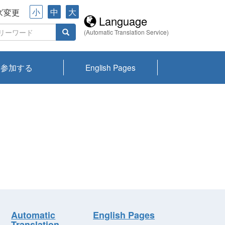
小
中
大
ズ変更
Language
(Automatic Translation Service)
参加する
English Pages
川プランクトン
県琵琶湖環境科
ーニュース び
報告書
会記録集・パン
ント情報
県生きものデー
なの外来生物調
なの調査
on
y
zation and
ties Overview
びわ湖みらい第42号_
びわ湖みらい第42号_
びわ湖みらい第43号_
びわ湖みらい第43号_
びわ湖セミナー
琵琶湖統合研究 研究
洞庭湖・びわ湖流域
センターの活動
県民データ
専門家データ
琵琶湖 生物分布マッ
Overview
Research List
List of Publications
Overview of Lake
Environmental
Access and Contact
果2026
究センターパン
みらい
ット
ンク
研究最前線
視点論点
研究最前線
視点論点
成果報告会
共同環境セミナー
プ
Biwa
information room
ット
Automatic
English Pages
Translation