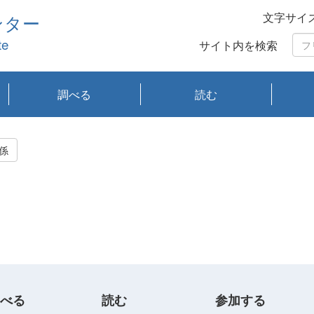
文字サイ
ンター
te
サイト内を検索
調べる
読む
琵琶湖の水質
琵琶湖・内湖の生態
大気汚染常時監視測
光化学スモッグ情報
有害大気情報
酸性雨情報
大気データベース
環境調査情報データ
プランクトン調査
アオコ調査
赤潮調査
琵琶湖流域オープン
大気汚染常時監視測
経月地点別検索
項目水深別調査
長期検索
プランクトン調査結
琵琶湖のプランクト
瀬田川プランクトン
琵琶湖流域オープン
琵琶湖流域オープン
琵琶湖流域オープン
琵琶湖流域オープン
琵琶湖流域オープン
琵琶湖流域オープン
文献検索
刊行物一覧
プランクトン図鑑
生物多様性画像デー
Water quality research
Remotely Operated
瀬田
滋賀
センタ
研究
研究
イベ
滋賀
みん
みん
Missi
Histor
Organi
Facili
系
定
ベース
データ
定結果等報告書
果検索
ン情報
調査結果
データ2020年度
データ2021年度
データ2022年度
データ2023年度
データ2024年度
データ2025年度
タベース
vessel Biwakaze
Vehicle (ROV)
調査結
学研
わ湖
フレ
タバ
査
Work
係
フレ
べる
読む
参加する