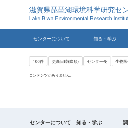
滋賀県琵琶湖環境科学研究セ
Lake Biwa Environmental Research Institu
センターについて
知る・学ぶ
センターの概要
目標および計画
共同研究など
環境情報室
不正行為防止への取
アクセス・お問い合
お知らせ
新着コンテンツ
センターの使命
沿革
組織と業務
研究担当職員紹介
設備紹介
研究一覧
公表論文等
琵琶湖の概要
滋賀の大気
研究・技術分科会
やってみよう！実
琵琶湖の全層循環そ
YouTubeコンテンツ
り組み
わせ
験！
の影響
100件
更新日時(降順)
センター長
生物圏
コンテンツがありません。
センターについて
知る・学ぶ
調