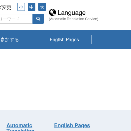
小
中
大
ズ変更
Language
(Automatic Translation Service)
参加する
English Pages
川プランクトン
県琵琶湖環境科
ーニュース び
報告書
会記録集・パン
ント情報
県生きものデー
なの外来生物調
なの調査
on
y
zation and
ties Overview
びわ湖みらい第42号_
びわ湖みらい第42号_
びわ湖みらい第43号_
びわ湖みらい第43号_
びわ湖セミナー
琵琶湖統合研究 研究
洞庭湖・びわ湖流域
センターの活動
県民データ
専門家データ
琵琶湖 生物分布マッ
Overview
Research List
List of Publications
Overview of Lake
Environmental
Access and Contact
果2026
究センターパン
みらい
ット
ンク
研究最前線
視点論点
研究最前線
視点論点
成果報告会
共同環境セミナー
プ
Biwa
information room
ット
Automatic
English Pages
Translation