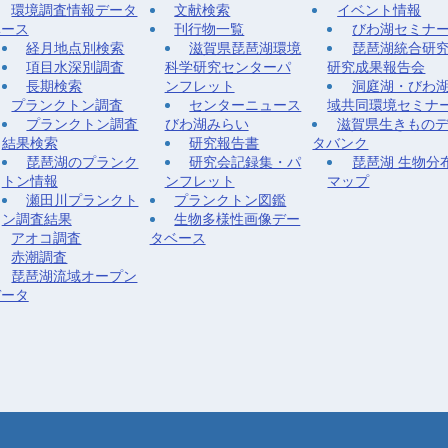
環境調査情報データ
文献検索
イベント情報
ベース
刊行物一覧
びわ湖セミナ
経月地点別検索
滋賀県琵琶湖環境
琵琶湖統合研
項目水深別調査
科学研究センターパ
研究成果報告会
長期検索
ンフレット
洞庭湖・びわ
プランクトン調査
センターニュース
域共同環境セミナ
プランクトン調査
びわ湖みらい
滋賀県生きもの
結果検索
研究報告書
タバンク
琵琶湖のプランク
研究会記録集・パ
琵琶湖 生物分
トン情報
ンフレット
マップ
瀬田川プランクト
プランクトン図鑑
ン調査結果
生物多様性画像デー
アオコ調査
タベース
赤潮調査
琵琶湖流域オープン
データ