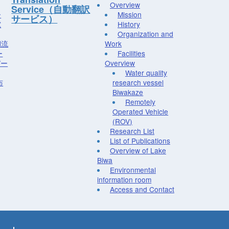
Overview
Service（自動翻訳
ー
Mission
サービス）
究
History
Organization and
湖流
Work
ー
Facilities
デー
Overview
Water quality
布
research vessel
Biwakaze
Remotely
Operated Vehicle
(ROV)
Research List
List of Publications
Overview of Lake
Biwa
Environmental
information room
Access and Contact