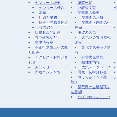
センターの概要
研究一覧
センターの使命
公表論文等
沿革
琵琶湖の概要
組織と業務
琵琶湖の水質
研究担当職員紹介
琵琶湖・内湖の生
設備紹介
態系
目標および計画
滋賀の大気
共同研究など
大気汚染常時監視
環境情報室
測定
不正行為防止への取
光化学スモッグ情
り組み
報
アクセス・お問い合
有害大気情報
わせ
酸性雨情報
お知らせ
大気データベース
新着コンテンツ
研究・技術分科会
やってみよう！実
験！
琵琶湖の全層循環そ
の影響
YouTubeコンテンツ