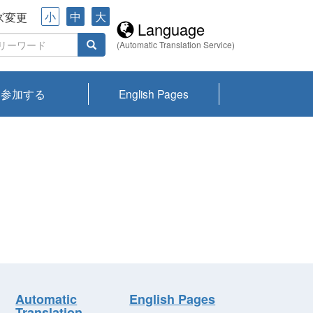
小
中
大
ズ変更
Language
(Automatic Translation Service)
参加する
English Pages
川プランクトン
県琵琶湖環境科
ーニュース び
報告書
会記録集・パン
ント情報
県生きものデー
なの外来生物調
なの調査
on
y
zation and
ties Overview
びわ湖みらい第42号_
びわ湖みらい第42号_
びわ湖みらい第43号_
びわ湖みらい第43号_
びわ湖セミナー
琵琶湖統合研究 研究
洞庭湖・びわ湖流域
センターの活動
県民データ
専門家データ
琵琶湖 生物分布マッ
Overview
Research List
List of Publications
Overview of Lake
Environmental
Access and Contact
果2026
究センターパン
みらい
ット
ンク
研究最前線
視点論点
研究最前線
視点論点
成果報告会
共同環境セミナー
プ
Biwa
information room
ット
Automatic
English Pages
Translation