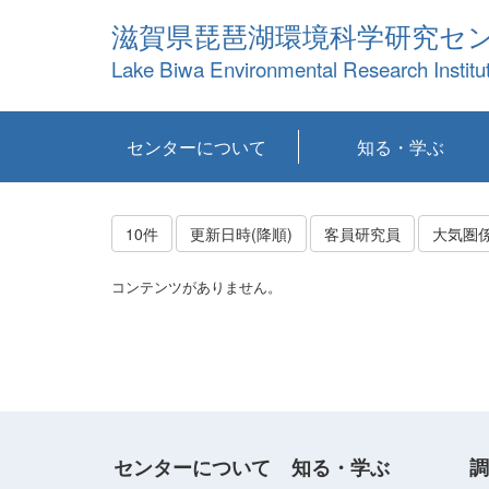
滋賀県琵琶湖環境科学研究セ
Lake Biwa Environmental Research Institu
センターについて
知る・学ぶ
センターの概要
目標および計画
共同研究など
環境情報室
不正行為防止への取
アクセス・お問い合
お知らせ
新着コンテンツ
センターの使命
沿革
組織と業務
研究担当職員紹介
設備紹介
研究一覧
公表論文等
琵琶湖の概要
滋賀の大気
研究・技術分科会
やってみよう！実
琵琶湖の全層循環そ
YouTubeコンテンツ
り組み
わせ
験！
の影響
10件
更新日時(降順)
客員研究員
大気圏
コンテンツがありません。
センターについて
知る・学ぶ
調