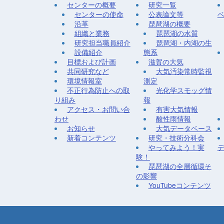
センターの概要
研究一覧
センターの使命
公表論文等
沿革
琵琶湖の概要
組織と業務
琵琶湖の水質
研究担当職員紹介
琵琶湖・内湖の生
設備紹介
態系
目標および計画
滋賀の大気
共同研究など
大気汚染常時監視
環境情報室
測定
不正行為防止への取
光化学スモッグ情
り組み
報
アクセス・お問い合
有害大気情報
わせ
酸性雨情報
お知らせ
大気データベース
新着コンテンツ
研究・技術分科会
やってみよう！実
験！
琵琶湖の全層循環そ
の影響
YouTubeコンテンツ