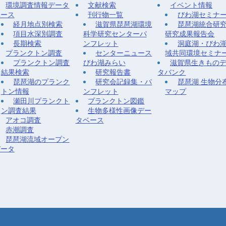
環境調査情報データ
文献検索
イベント情報
ベース
刊行物一覧
びわ湖セミナ
経月地点別検索
滋賀県琵琶湖環境
琵琶湖統合研
項目水深別調査
科学研究センターパ
研究成果報告会
長期検索
ンフレット
洞庭湖・びわ
プランクトン調査
センターニュース
域共同環境セミナ
プランクトン調査
びわ湖みらい
滋賀県生きもの
結果検索
研究報告書
タバンク
琵琶湖のプランク
研究会記録集・パ
琵琶湖 生物分
トン情報
ンフレット
マップ
瀬田川プランクト
プランクトン図鑑
ン調査結果
生物多様性画像デー
アオコ調査
タベース
赤潮調査
琵琶湖流域オープン
データ