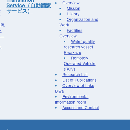
Overview
Service（自動翻訳
ー
Mission
サービス）
究
History
Organization and
湖流
Work
ー
Facilities
デー
Overview
Water quality
布
research vessel
Biwakaze
Remotely
Operated Vehicle
(ROV)
Research List
List of Publications
Overview of Lake
Biwa
Environmental
information room
Access and Contact