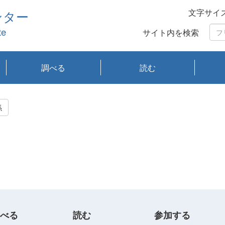
文字サイ
ンター
te
サイト内を検索
調べる
読む
琵琶湖の水質
琵琶湖・内湖の生態
大気汚染常時監視測
光化学スモッグ情報
有害大気情報
酸性雨情報
大気データベース
環境調査情報データ
プランクトン調査
アオコ調査
赤潮調査
琵琶湖流域オープン
大気汚染常時監視測
経月地点別検索
項目水深別調査
長期検索
プランクトン調査結
琵琶湖のプランクト
瀬田川プランクトン
琵琶湖流域オープン
琵琶湖流域オープン
琵琶湖流域オープン
琵琶湖流域オープン
琵琶湖流域オープン
琵琶湖流域オープン
文献検索
刊行物一覧
プランクトン図鑑
生物多様性画像デー
Water quality research
Remotely Operated
瀬田
滋賀
センタ
研究
研究
イベ
滋賀
みん
みん
Missi
Histor
Organi
Facili
系
定
ベース
データ
定結果等報告書
果検索
ン情報
調査結果
データ2020年度
データ2021年度
データ2022年度
データ2023年度
データ2024年度
データ2025年度
タベース
vessel Biwakaze
Vehicle (ROV)
調査結
学研
わ湖
フレ
タバ
査
Work
係
フレ
べる
読む
参加する