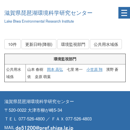
滋賀県琵琶湖環境科学研究センター
Lake Biwa Environmental Research Institute
10件
更新日時(降順)
環境監視部門
公共用水域係
環境監視部門
公共用水
山本 春樹
岡本 高弘
七里 将一
小笠原 翔
濱野 蒼
域係
依 桒原 萌葉
滋賀県琵琶湖環境科学研究センター
〒520-0022 大津市柳が崎5-34
ＴＥＬ 077-526-4800 ／ ＦＡＸ 077-526-4803
MAIL