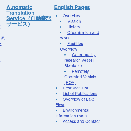
Automatic
English Pages
Translation
Overview
Service（自動翻訳
ー
Mission
サービス）
究
History
Organization and
湖流
Work
ー
Facilities
デー
Overview
Water quality
布
research vessel
Biwakaze
Remotely
Operated Vehicle
(ROV)
Research List
List of Publications
Overview of Lake
Biwa
Environmental
information room
Access and Contact