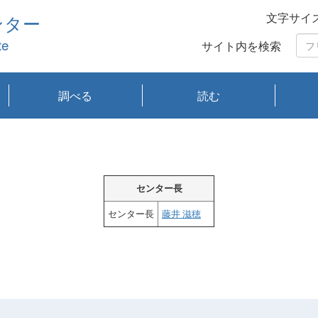
文字サイ
ンター
te
サイト内を検索
調べる
読む
琵琶湖の水質
琵琶湖・内湖の生態
大気汚染常時監視測
光化学スモッグ情報
有害大気情報
酸性雨情報
大気データベース
環境調査情報データ
プランクトン調査
アオコ調査
赤潮調査
琵琶湖流域オープン
大気汚染常時監視測
経月地点別検索
項目水深別調査
長期検索
プランクトン調査結
琵琶湖のプランクト
瀬田川プランクトン
琵琶湖流域オープン
琵琶湖流域オープン
琵琶湖流域オープン
琵琶湖流域オープン
琵琶湖流域オープン
琵琶湖流域オープン
文献検索
刊行物一覧
プランクトン図鑑
生物多様性画像デー
Water quality research
Remotely Operated
瀬田
滋賀
センタ
研究
研究
イベ
滋賀
みん
みん
Missi
Histor
Organi
Facili
系
定
ベース
データ
定結果等報告書
果検索
ン情報
調査結果
データ2020年度
データ2021年度
データ2022年度
データ2023年度
データ2024年度
データ2025年度
タベース
vessel Biwakaze
Vehicle (ROV)
調査結
学研
わ湖
フレ
タバ
査
Work
フレ
センター長
センター長
藤井 滋穂