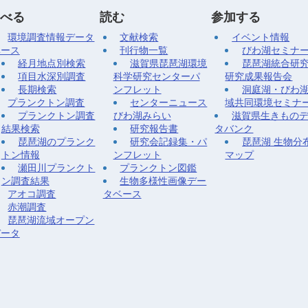
べる
読む
参加する
環境調査情報データ
文献検索
イベント情報
ベース
刊行物一覧
びわ湖セミナ
経月地点別検索
滋賀県琵琶湖環境
琵琶湖統合研
項目水深別調査
科学研究センターパ
研究成果報告会
長期検索
ンフレット
洞庭湖・びわ
プランクトン調査
センターニュース
域共同環境セミナ
プランクトン調査
びわ湖みらい
滋賀県生きもの
結果検索
研究報告書
タバンク
琵琶湖のプランク
研究会記録集・パ
琵琶湖 生物分
トン情報
ンフレット
マップ
瀬田川プランクト
プランクトン図鑑
ン調査結果
生物多様性画像デー
アオコ調査
タベース
赤潮調査
琵琶湖流域オープン
データ