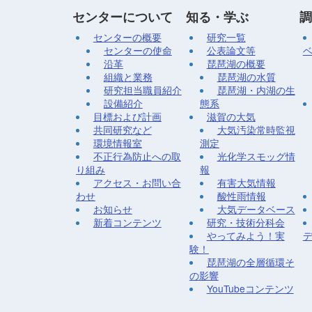
センターについて
知る・学ぶ
調
センターの概要
研究一覧
センターの使命
公表論文等
沿革
琵琶湖の概要
組織と業務
琵琶湖の水質
研究担当職員紹介
琵琶湖・内湖の生
設備紹介
態系
目標および計画
滋賀の大気
共同研究など
大気汚染常時監視
環境情報室
測定
不正行為防止への取
光化学スモッグ情
り組み
報
アクセス・お問い合
有害大気情報
わせ
酸性雨情報
お知らせ
大気データベース
新着コンテンツ
研究・技術分科会
やってみよう！実
験！
琵琶湖の全層循環そ
の影響
YouTubeコンテンツ