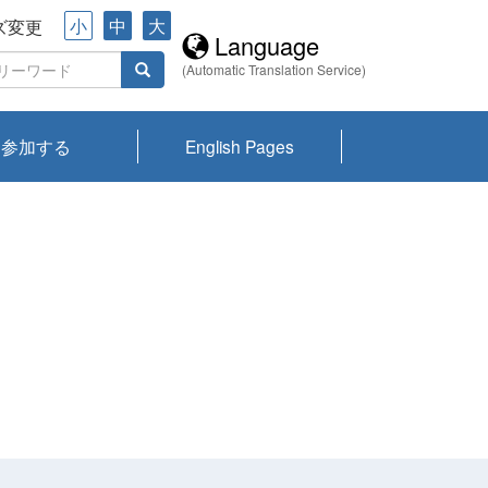
小
中
大
ズ変更
Language
(Automatic Translation Service)
参加する
English Pages
川プランクトン
県琵琶湖環境科
ーニュース び
報告書
会記録集・パン
ント情報
県生きものデー
なの外来生物調
なの調査
on
y
zation and
ties Overview
びわ湖みらい第42号_
びわ湖みらい第42号_
びわ湖みらい第43号_
びわ湖みらい第43号_
びわ湖セミナー
琵琶湖統合研究 研究
洞庭湖・びわ湖流域
センターの活動
県民データ
専門家データ
琵琶湖 生物分布マッ
Overview
Research List
List of Publications
Overview of Lake
Environmental
Access and Contact
果2026
究センターパン
みらい
ット
ンク
研究最前線
視点論点
研究最前線
視点論点
成果報告会
共同環境セミナー
プ
Biwa
information room
ット