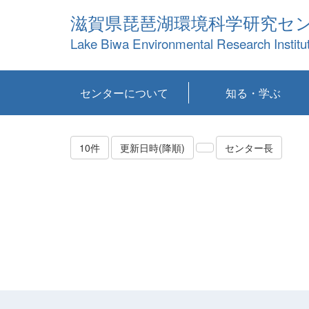
滋賀県琵琶湖環境科学研究セ
Lake Biwa Environmental Research Institu
センターについて
知る・学ぶ
センターの概要
目標および計画
共同研究など
環境情報室
不正行為防止への取
アクセス・お問い合
お知らせ
新着コンテンツ
センターの使命
沿革
組織と業務
研究担当職員紹介
設備紹介
研究一覧
公表論文等
琵琶湖の概要
滋賀の大気
研究・技術分科会
やってみよう！実
琵琶湖の全層循環そ
YouTubeコンテンツ
り組み
わせ
験！
の影響
10件
更新日時(降順)
センター長