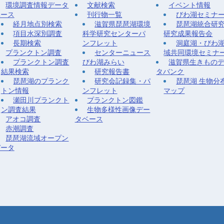
環境調査情報データ
文献検索
イベント情報
ベース
刊行物一覧
びわ湖セミナ
経月地点別検索
滋賀県琵琶湖環境
琵琶湖統合研
項目水深別調査
科学研究センターパ
研究成果報告会
長期検索
ンフレット
洞庭湖・びわ
プランクトン調査
センターニュース
域共同環境セミナ
プランクトン調査
びわ湖みらい
滋賀県生きもの
結果検索
研究報告書
タバンク
琵琶湖のプランク
研究会記録集・パ
琵琶湖 生物分
トン情報
ンフレット
マップ
瀬田川プランクト
プランクトン図鑑
ン調査結果
生物多様性画像デー
アオコ調査
タベース
赤潮調査
琵琶湖流域オープン
データ