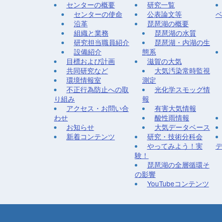
センターの概要
研究一覧
センターの使命
公表論文等
沿革
琵琶湖の概要
組織と業務
琵琶湖の水質
研究担当職員紹介
琵琶湖・内湖の生
設備紹介
態系
目標および計画
滋賀の大気
共同研究など
大気汚染常時監視
環境情報室
測定
不正行為防止への取
光化学スモッグ情
り組み
報
アクセス・お問い合
有害大気情報
わせ
酸性雨情報
お知らせ
大気データベース
新着コンテンツ
研究・技術分科会
やってみよう！実
験！
琵琶湖の全層循環そ
の影響
YouTubeコンテンツ