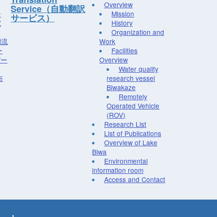
Overview
Service（自動翻訳
ー
Mission
サービス）
究
History
Organization and
湖流
Work
ー
Facilities
デー
Overview
Water quality
布
research vessel
Biwakaze
Remotely
Operated Vehicle
(ROV)
Research List
List of Publications
Overview of Lake
Biwa
Environmental
information room
Access and Contact