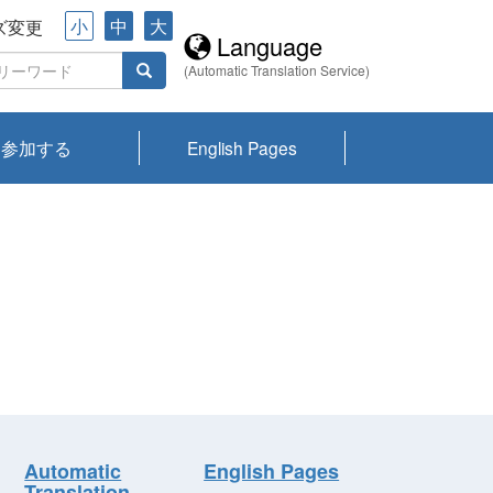
小
中
大
ズ変更
Language
(Automatic Translation Service)
参加する
English Pages
川プランクトン
県琵琶湖環境科
ーニュース び
報告書
会記録集・パン
ント情報
県生きものデー
なの外来生物調
なの調査
on
y
zation and
ties Overview
びわ湖みらい第42号_
びわ湖みらい第42号_
びわ湖みらい第43号_
びわ湖みらい第43号_
びわ湖セミナー
琵琶湖統合研究 研究
洞庭湖・びわ湖流域
センターの活動
県民データ
専門家データ
琵琶湖 生物分布マッ
Overview
Research List
List of Publications
Overview of Lake
Environmental
Access and Contact
果2026
究センターパン
みらい
ット
ンク
研究最前線
視点論点
研究最前線
視点論点
成果報告会
共同環境セミナー
プ
Biwa
information room
ット
Automatic
English Pages
Translation