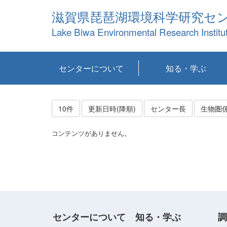
滋賀県琵琶湖環境科学研究セ
Lake Biwa Environmental Research Institu
センターについて
知る・学ぶ
センターの概要
目標および計画
共同研究など
環境情報室
不正行為防止への取
アクセス・お問い合
お知らせ
新着コンテンツ
センターの使命
沿革
組織と業務
研究担当職員紹介
設備紹介
研究一覧
公表論文等
琵琶湖の概要
滋賀の大気
研究・技術分科会
やってみよう！実
琵琶湖の全層循環そ
YouTubeコンテンツ
り組み
わせ
験！
の影響
10件
更新日時(降順)
センター長
生物圏
コンテンツがありません。
センターについて
知る・学ぶ
調