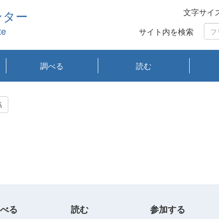
文字サイ
ンター
te
サイト内を検索
調べる
読む
琵琶湖の水質
琵琶湖・内湖の生態
大気汚染常時監視測
光化学スモッグ情報
有害大気情報
酸性雨情報
大気データベース
環境調査情報データ
プランクトン調査
アオコ調査
赤潮調査
琵琶湖流域オープン
大気汚染常時監視測
経月地点別検索
項目水深別調査
長期検索
プランクトン調査結
琵琶湖のプランクト
瀬田川プランクトン
琵琶湖流域オープン
琵琶湖流域オープン
琵琶湖流域オープン
琵琶湖流域オープン
琵琶湖流域オープン
琵琶湖流域オープン
文献検索
刊行物一覧
プランクトン図鑑
生物多様性画像デー
Water quality research
Remotely Operated
瀬田
滋賀
センタ
研究
研究
イベ
滋賀
みん
みん
Missi
Histor
Organi
Facili
系
定
ベース
データ
定結果等報告書
果検索
ン情報
調査結果
データ2020年度
データ2021年度
データ2022年度
データ2023年度
データ2024年度
データ2025年度
タベース
vessel Biwakaze
Vehicle (ROV)
調査結
学研
わ湖
フレ
タバ
査
Work
係
フレ
べる
読む
参加する