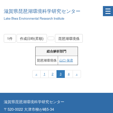
滋賀県琵琶湖環境科学研究センター
Lake Biwa Environmental Research Institute
1件
作成日時(昇順)
琵琶湖環境係
総合解析部門
琵琶湖環境係
山口 保彦
«
1
2
3
4
»
滋賀県琵琶湖環境科学研究センター
〒520-0022 大津市柳が崎5-34