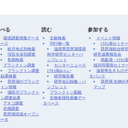
べる
読む
参加する
環境調査情報データ
文献検索
イベント情報
ベース
刊行物一覧
びわ湖セミナ
経月地点別検索
滋賀県琵琶湖環境
琵琶湖統合研
項目水深別調査
科学研究センターパ
研究成果報告会
長期検索
ンフレット
洞庭湖・びわ
プランクトン調査
センターニュース
域共同環境セミナ
プランクトン調査
びわ湖みらい
滋賀県生きもの
結果検索
研究報告書
タバンク
琵琶湖のプランク
研究会記録集・パ
琵琶湖 生物分
トン情報
ンフレット
マップ
瀬田川プランクト
プランクトン図鑑
ン調査結果
生物多様性画像デー
アオコ調査
タベース
赤潮調査
琵琶湖流域オープン
データ