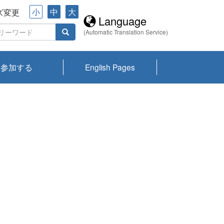
小
中
大
ズ変更
Language
(Automatic Translation Service)
参加する
English Pages
川プランクトン
県琵琶湖環境科
ーニュース び
報告書
会記録集・パン
ント情報
県生きものデー
なの外来生物調
なの調査
on
y
zation and
ties Overview
びわ湖みらい第42号_
びわ湖みらい第42号_
びわ湖みらい第43号_
びわ湖みらい第43号_
びわ湖セミナー
琵琶湖統合研究 研究
洞庭湖・びわ湖流域
センターの活動
県民データ
専門家データ
琵琶湖 生物分布マッ
Overview
Research List
List of Publications
Overview of Lake
Environmental
Access and Contact
果2026
究センターパン
みらい
ット
ンク
研究最前線
視点論点
研究最前線
視点論点
成果報告会
共同環境セミナー
プ
Biwa
information room
ット