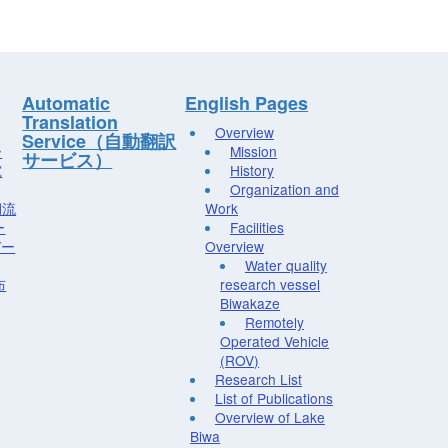
Automatic
English Pages
Translation
Overview
Service（自動翻訳
ー
Mission
サービス）
究
History
Organization and
湖流
Work
ー
Facilities
デー
Overview
Water quality
布
research vessel
Biwakaze
Remotely
Operated Vehicle
(ROV)
Research List
List of Publications
Overview of Lake
Biwa