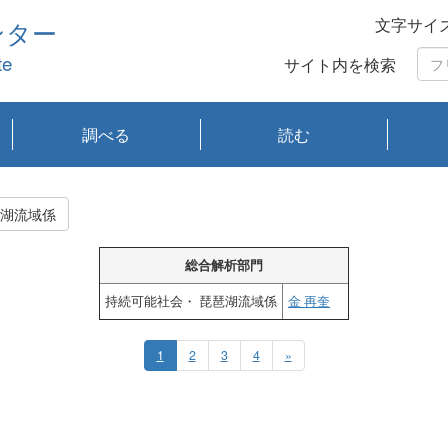
文字サイ
ンター
te
サイト内を検索
調べる
読む
琵琶湖の水質
琵琶湖・内湖の生態
大気汚染常時監視測
光化学スモッグ情報
有害大気情報
酸性雨情報
大気データベース
環境調査情報データ
プランクトン調査
アオコ調査
赤潮調査
琵琶湖流域オープン
大気汚染常時監視測
経月地点別検索
項目水深別調査
長期検索
プランクトン調査結
琵琶湖のプランクト
瀬田川プランクトン
琵琶湖流域オープン
琵琶湖流域オープン
琵琶湖流域オープン
琵琶湖流域オープン
琵琶湖流域オープン
琵琶湖流域オープン
文献検索
刊行物一覧
プランクトン図鑑
生物多様性画像デー
Water quality research
Remotely Operated
瀬田
滋賀
センタ
研究
研究
イベ
滋賀
みん
みん
Missi
Histor
Organi
Facili
系
定
ベース
データ
定結果等報告書
果検索
ン情報
調査結果
データ2020年度
データ2021年度
データ2022年度
データ2023年度
データ2024年度
データ2025年度
タベース
vessel Biwakaze
Vehicle (ROV)
調査結
学研
わ湖
フレ
タバ
査
Work
社会・ 琵琶湖流域係
フレ
総合解析部門
持続可能社会・ 琵琶湖流域係
金 再奎
1
2
3
4
»