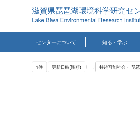
滋賀県琵琶湖環境科学研究セ
Lake Biwa Environmental Research Institu
センターについて
知る・学ぶ
センターの概要
目標および計画
共同研究など
環境情報室
不正行為防止への取
アクセス・お問い合
お知らせ
新着コンテンツ
センターの使命
沿革
組織と業務
研究担当職員紹介
設備紹介
研究一覧
公表論文等
琵琶湖の概要
滋賀の大気
研究・技術分科会
やってみよう！実
琵琶湖の全層循環そ
YouTubeコンテンツ
り組み
わせ
験！
の影響
1件
更新日時(降順)
持続可能