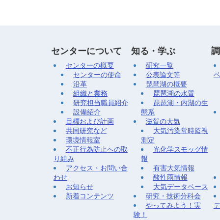
センターについて
知る・学ぶ
調
センターの概要
研究一覧
センターの使命
公表論文等
沿革
琵琶湖の概要
組織と業務
琵琶湖の水質
研究担当職員紹介
琵琶湖・内湖の生
設備紹介
態系
目標および計画
滋賀の大気
共同研究など
大気汚染常時監視
環境情報室
測定
不正行為防止への取
光化学スモッグ情
り組み
報
アクセス・お問い合
有害大気情報
わせ
酸性雨情報
お知らせ
大気データベース
新着コンテンツ
研究・技術分科会
やってみよう！実
験！