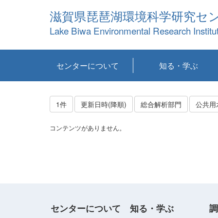
滋賀県琵琶湖環境科学研究セ
Lake Biwa Environmental Research Institu
センターについて
知る・学ぶ
センターの概要
目標および計画
共同研究など
環境情報室
不正行為防止への取
アクセス・お問い合
お知らせ
新着コンテンツ
センターの使命
沿革
組織と業務
研究担当職員紹介
設備紹介
研究一覧
公表論文等
琵琶湖の概要
滋賀の大気
研究・技術分科会
やってみよう！実
琵琶湖の全層循環そ
YouTubeコンテンツ
り組み
わせ
験！
の影響
1件
更新日時(降順)
総合解析部門
公共用
コンテンツがありません。
センターについて
知る・学ぶ
調