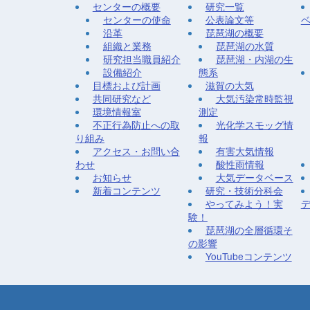
センターの概要
研究一覧
センターの使命
公表論文等
沿革
琵琶湖の概要
組織と業務
琵琶湖の水質
研究担当職員紹介
琵琶湖・内湖の生
設備紹介
態系
目標および計画
滋賀の大気
共同研究など
大気汚染常時監視
環境情報室
測定
不正行為防止への取
光化学スモッグ情
り組み
報
アクセス・お問い合
有害大気情報
わせ
酸性雨情報
お知らせ
大気データベース
新着コンテンツ
研究・技術分科会
やってみよう！実
験！
琵琶湖の全層循環そ
の影響
YouTubeコンテンツ