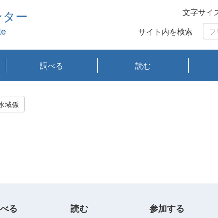
文字サイ
ンター
te
サイト内を検索
調べる
読む
琵琶湖の水質
琵琶湖・内湖の生態
大気汚染常時監視測
光化学スモッグ情報
有害大気情報
酸性雨情報
大気データベース
環境調査情報データ
プランクトン調査
アオコ調査
赤潮調査
琵琶湖流域オープン
大気汚染常時監視測
経月地点別検索
項目水深別調査
長期検索
プランクトン調査結
琵琶湖のプランクト
瀬田川プランクトン
琵琶湖流域オープン
琵琶湖流域オープン
琵琶湖流域オープン
琵琶湖流域オープン
琵琶湖流域オープン
琵琶湖流域オープン
文献検索
刊行物一覧
プランクトン図鑑
生物多様性画像デー
Water quality research
Remotely Operated
瀬田
滋賀
センタ
研究
研究
イベ
滋賀
みん
みん
Missi
Histor
Organi
Facili
系
定
ベース
データ
定結果等報告書
果検索
ン情報
調査結果
データ2020年度
データ2021年度
データ2022年度
データ2023年度
データ2024年度
データ2025年度
タベース
vessel Biwakaze
Vehicle (ROV)
調査結
学研
わ湖
フレ
タバ
査
Work
水域係
フレ
べる
読む
参加する