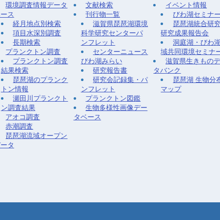
環境調査情報データ
文献検索
イベント情報
ベース
刊行物一覧
びわ湖セミナ
経月地点別検索
滋賀県琵琶湖環境
琵琶湖統合研
項目水深別調査
科学研究センターパ
研究成果報告会
長期検索
ンフレット
洞庭湖・びわ
プランクトン調査
センターニュース
域共同環境セミナ
プランクトン調査
びわ湖みらい
滋賀県生きもの
結果検索
研究報告書
タバンク
琵琶湖のプランク
研究会記録集・パ
琵琶湖 生物分
トン情報
ンフレット
マップ
瀬田川プランクト
プランクトン図鑑
ン調査結果
生物多様性画像デー
アオコ調査
タベース
赤潮調査
琵琶湖流域オープン
データ