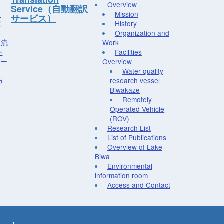
Overview
Service（自動翻訳
ー
Mission
サービス）
究
History
Organization and
湖流
Work
ー
Facilities
デー
Overview
Water quality
布
research vessel
Biwakaze
Remotely
Operated Vehicle
(ROV)
Research List
List of Publications
Overview of Lake
Biwa
Environmental
information room
Access and Contact