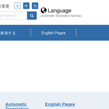
小
中
大
ズ変更
Language
(Automatic Translation Service)
参加する
English Pages
川プランクトン
県琵琶湖環境科
ーニュース び
報告書
会記録集・パン
ント情報
県生きものデー
なの外来生物調
なの調査
on
y
zation and
ties Overview
びわ湖みらい第42号_
びわ湖みらい第42号_
びわ湖みらい第43号_
びわ湖みらい第43号_
びわ湖セミナー
琵琶湖統合研究 研究
洞庭湖・びわ湖流域
センターの活動
県民データ
専門家データ
琵琶湖 生物分布マッ
Overview
Research List
List of Publications
Overview of Lake
Environmental
Access and Contact
果2026
究センターパン
みらい
ット
ンク
研究最前線
視点論点
研究最前線
視点論点
成果報告会
共同環境セミナー
プ
Biwa
information room
ット
Automatic
English Pages
Translation