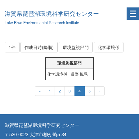
滋賀県琵琶湖環境科学研究センター
Lake Biwa Environmental Research Institute
1件
作成日時(降順)
環境監視部門
化学環境係
環境監視部門
化学環境係
貫野 楓晃
«
1
2
3
4
5
»
滋賀県琵琶湖環境科学研究センター
〒520-0022 大津市柳が崎5-34