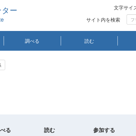
文字サイ
ンター
te
サイト内を検索
調べる
読む
琵琶湖の水質
琵琶湖・内湖の生態
大気汚染常時監視測
光化学スモッグ情報
有害大気情報
酸性雨情報
大気データベース
環境調査情報データ
プランクトン調査
アオコ調査
赤潮調査
琵琶湖流域オープン
大気汚染常時監視測
経月地点別検索
項目水深別調査
長期検索
プランクトン調査結
琵琶湖のプランクト
瀬田川プランクトン
琵琶湖流域オープン
琵琶湖流域オープン
琵琶湖流域オープン
琵琶湖流域オープン
琵琶湖流域オープン
琵琶湖流域オープン
文献検索
刊行物一覧
プランクトン図鑑
生物多様性画像デー
Water quality research
Remotely Operated
瀬田
滋賀
センタ
研究
研究
イベ
滋賀
みん
みん
Missi
Histor
Organi
Facili
系
定
ベース
データ
定結果等報告書
果検索
ン情報
調査結果
データ2020年度
データ2021年度
データ2022年度
データ2023年度
データ2024年度
データ2025年度
タベース
vessel Biwakaze
Vehicle (ROV)
調査結
学研
わ湖
フレ
タバ
査
Work
係
フレ
べる
読む
参加する