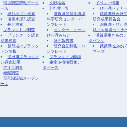
環境調査情報データ
文献検索
イベント情報
ベース
刊行物一覧
びわ湖セミナ
経月地点別検索
滋賀県琵琶湖環境
琵琶湖統合研
項目水深別調査
科学研究センターパ
研究成果報告会
長期検索
ンフレット
洞庭湖・びわ
プランクトン調査
センターニュース
域共同環境セミナ
プランクトン調査
びわ湖みらい
滋賀県生きもの
結果検索
研究報告書
タバンク
琵琶湖のプランク
研究会記録集・パ
琵琶湖 生物分
トン情報
ンフレット
マップ
瀬田川プランクト
プランクトン図鑑
ン調査結果
生物多様性画像デー
アオコ調査
タベース
赤潮調査
琵琶湖流域オープン
データ