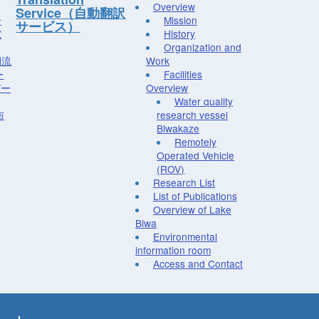
Overview
Service（自動翻訳
ー
Mission
サービス）
究
History
Organization and
湖流
Work
ー
Facilities
デー
Overview
Water quality
布
research vessel
Biwakaze
Remotely
Operated Vehicle
(ROV)
Research List
List of Publications
Overview of Lake
Biwa
Environmental
information room
Access and Contact