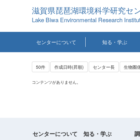
滋賀県琵琶湖環境科学研究セ
Lake Biwa Environmental Research Institu
センターについて
知る・学ぶ
センターの概要
目標および計画
共同研究など
環境情報室
不正行為防止への取
アクセス・お問い合
お知らせ
新着コンテンツ
センターの使命
沿革
組織と業務
研究担当職員紹介
設備紹介
研究一覧
公表論文等
琵琶湖の概要
滋賀の大気
研究・技術分科会
やってみよう！実
琵琶湖の全層循環そ
YouTubeコンテンツ
り組み
わせ
験！
の影響
50件
作成日時(昇順)
センター長
生物圏
コンテンツがありません。
センターについて
知る・学ぶ
調