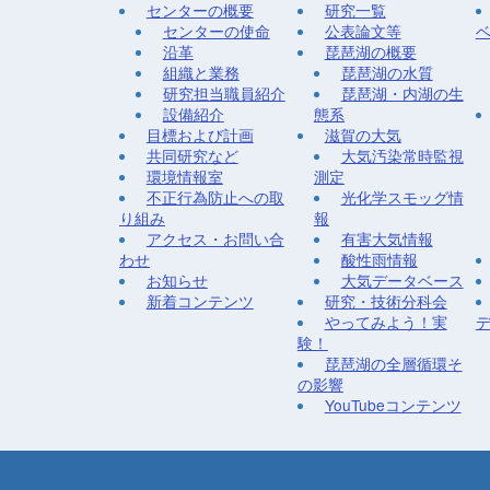
センターの概要
研究一覧
センターの使命
公表論文等
沿革
琵琶湖の概要
組織と業務
琵琶湖の水質
研究担当職員紹介
琵琶湖・内湖の生
設備紹介
態系
目標および計画
滋賀の大気
共同研究など
大気汚染常時監視
環境情報室
測定
不正行為防止への取
光化学スモッグ情
り組み
報
アクセス・お問い合
有害大気情報
わせ
酸性雨情報
お知らせ
大気データベース
新着コンテンツ
研究・技術分科会
やってみよう！実
験！
琵琶湖の全層循環そ
の影響
YouTubeコンテンツ