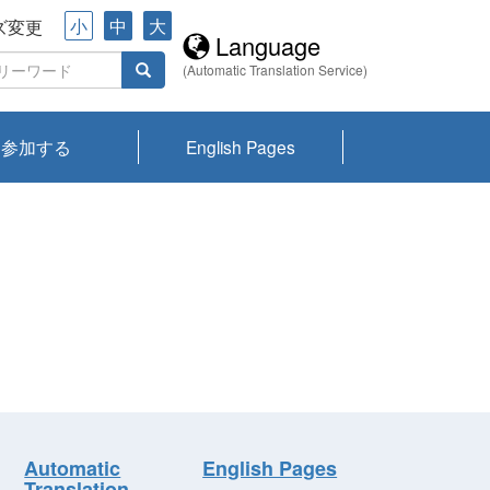
小
中
大
ズ変更
Language
(Automatic Translation Service)
参加する
English Pages
川プランクトン
県琵琶湖環境科
ーニュース び
報告書
会記録集・パン
ント情報
県生きものデー
なの外来生物調
なの調査
on
y
zation and
ties Overview
びわ湖みらい第42号_
びわ湖みらい第42号_
びわ湖みらい第43号_
びわ湖みらい第43号_
びわ湖セミナー
琵琶湖統合研究 研究
洞庭湖・びわ湖流域
センターの活動
県民データ
専門家データ
琵琶湖 生物分布マッ
Overview
Research List
List of Publications
Overview of Lake
Environmental
Access and Contact
果2026
究センターパン
みらい
ット
ンク
研究最前線
視点論点
研究最前線
視点論点
成果報告会
共同環境セミナー
プ
Biwa
information room
ット
Automatic
English Pages
Translation