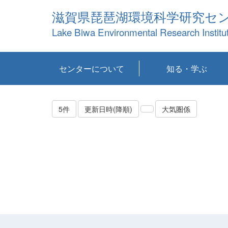
滋賀県琵琶湖環境科学研究セ
Lake Biwa Environmental Research Institu
センターについて
知る・学ぶ
センターの概要
目標および計画
共同研究など
環境情報室
不正行為防止への取
アクセス・お問い合
お知らせ
新着コンテンツ
センターの使命
沿革
組織と業務
研究担当職員紹介
設備紹介
研究一覧
公表論文等
琵琶湖の概要
滋賀の大気
研究・技術分科会
やってみよう！実
琵琶湖の全層循環そ
YouTubeコンテンツ
り組み
わせ
験！
の影響
5件
更新日時(降順)
大気圏係