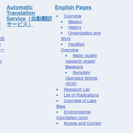
Automatic
English Pages
Translation
Overview
Service（自動翻訳
ー
Mission
サービス）
究
History
Organization and
湖流
Work
ー
Facilities
デー
Overview
Water quality
布
research vessel
Biwakaze
Remotely
Operated Vehicle
(ROV)
Research List
List of Publications
Overview of Lake
Biwa
Environmental
information room
Access and Contact