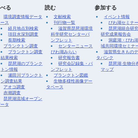
べる
読む
参加する
環境調査情報データ
文献検索
イベント情報
ベース
刊行物一覧
びわ湖セミナ
経月地点別検索
滋賀県琵琶湖環境
琵琶湖統合研
項目水深別調査
科学研究センターパ
研究成果報告会
長期検索
ンフレット
洞庭湖・びわ
プランクトン調査
センターニュース
域共同環境セミナ
プランクトン調査
びわ湖みらい
滋賀県生きもの
結果検索
研究報告書
タバンク
琵琶湖のプランク
研究会記録集・パ
琵琶湖 生物分
トン情報
ンフレット
マップ
瀬田川プランクト
プランクトン図鑑
ン調査結果
生物多様性画像デー
アオコ調査
タベース
赤潮調査
琵琶湖流域オープン
データ