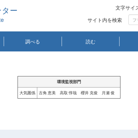
文字サイ
ンター
te
サイト内を検索
調べる
読む
琵琶湖の水質
琵琶湖・内湖の生態
大気汚染常時監視測
光化学スモッグ情報
有害大気情報
酸性雨情報
大気データベース
環境調査情報データ
プランクトン調査
アオコ調査
赤潮調査
琵琶湖流域オープン
大気汚染常時監視測
経月地点別検索
項目水深別調査
長期検索
プランクトン調査結
琵琶湖のプランクト
瀬田川プランクトン
琵琶湖流域オープン
琵琶湖流域オープン
琵琶湖流域オープン
琵琶湖流域オープン
琵琶湖流域オープン
琵琶湖流域オープン
文献検索
刊行物一覧
プランクトン図鑑
生物多様性画像デー
Water quality research
Remotely Operated
瀬田
滋賀
センタ
研究
研究
イベ
滋賀
みん
みん
Missi
Histor
Organi
Facili
系
定
ベース
データ
定結果等報告書
果検索
ン情報
調査結果
データ2020年度
データ2021年度
データ2022年度
データ2023年度
データ2024年度
データ2025年度
タベース
vessel Biwakaze
Vehicle (ROV)
調査結
学研
わ湖
フレ
タバ
査
Work
フレ
環境監視部門
大気圏係
古角 恵美 高取 惇哉 櫻井 克俊 月瀬 俊