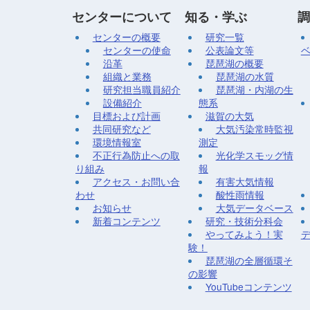
センターについて
知る・学ぶ
調
センターの概要
研究一覧
センターの使命
公表論文等
沿革
琵琶湖の概要
組織と業務
琵琶湖の水質
研究担当職員紹介
琵琶湖・内湖の生
設備紹介
態系
目標および計画
滋賀の大気
共同研究など
大気汚染常時監視
環境情報室
測定
不正行為防止への取
光化学スモッグ情
り組み
報
アクセス・お問い合
有害大気情報
わせ
酸性雨情報
お知らせ
大気データベース
新着コンテンツ
研究・技術分科会
やってみよう！実
験！
琵琶湖の全層循環そ
の影響
YouTubeコンテンツ