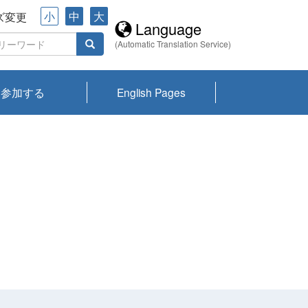
小
中
大
ズ変更
Language
(Automatic Translation Service)
参加する
English Pages
川プランクトン
県琵琶湖環境科
ーニュース び
報告書
会記録集・パン
ント情報
県生きものデー
なの外来生物調
なの調査
on
y
zation and
ties Overview
びわ湖みらい第42号_
びわ湖みらい第42号_
びわ湖みらい第43号_
びわ湖みらい第43号_
びわ湖セミナー
琵琶湖統合研究 研究
洞庭湖・びわ湖流域
センターの活動
県民データ
専門家データ
琵琶湖 生物分布マッ
Overview
Research List
List of Publications
Overview of Lake
Environmental
Access and Contact
果2026
究センターパン
みらい
ット
ンク
研究最前線
視点論点
研究最前線
視点論点
成果報告会
共同環境セミナー
プ
Biwa
information room
ット