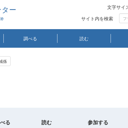
文字サイ
ンター
te
サイト内を検索
調べる
読む
琵琶湖の水質
琵琶湖・内湖の生態
大気汚染常時監視測
光化学スモッグ情報
有害大気情報
酸性雨情報
大気データベース
環境調査情報データ
プランクトン調査
アオコ調査
赤潮調査
琵琶湖流域オープン
大気汚染常時監視測
経月地点別検索
項目水深別調査
長期検索
プランクトン調査結
琵琶湖のプランクト
瀬田川プランクトン
琵琶湖流域オープン
琵琶湖流域オープン
琵琶湖流域オープン
琵琶湖流域オープン
琵琶湖流域オープン
琵琶湖流域オープン
文献検索
刊行物一覧
プランクトン図鑑
生物多様性画像デー
Water quality research
Remotely Operated
瀬田
滋賀
センタ
研究
研究
イベ
滋賀
みん
みん
Missi
Histor
Organi
Facili
系
定
ベース
データ
定結果等報告書
果検索
ン情報
調査結果
データ2020年度
データ2021年度
データ2022年度
データ2023年度
データ2024年度
データ2025年度
タベース
vessel Biwakaze
Vehicle (ROV)
調査結
学研
わ湖
フレ
タバ
査
Work
域係
フレ
べる
読む
参加する