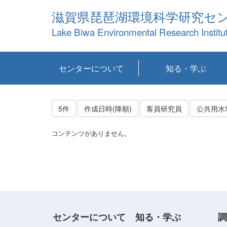
滋賀県琵琶湖環境科学研究セ
Lake Biwa Environmental Research Institu
センターについて
知る・学ぶ
センターの概要
目標および計画
共同研究など
環境情報室
不正行為防止への取
アクセス・お問い合
お知らせ
新着コンテンツ
センターの使命
沿革
組織と業務
研究担当職員紹介
設備紹介
研究一覧
公表論文等
琵琶湖の概要
滋賀の大気
研究・技術分科会
やってみよう！実
琵琶湖の全層循環そ
YouTubeコンテンツ
り組み
わせ
験！
の影響
5件
作成日時(降順)
客員研究員
公共用水
コンテンツがありません。
センターについて
知る・学ぶ
調