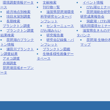
環境調査情報データ
文献検索
イベント情報
ベース
刊行物一覧
びわ湖セミナ
経月地点別検索
滋賀県琵琶湖環境
琵琶湖統合研
項目水深別調査
科学研究センターパ
研究成果報告会
長期検索
ンフレット
洞庭湖・びわ
プランクトン調査
センターニュース
域共同環境セミナ
プランクトン調査
びわ湖みらい
滋賀県生きもの
結果検索
研究報告書
タバンク
琵琶湖のプランク
研究会記録集・パ
琵琶湖 生物分
トン情報
ンフレット
マップ
瀬田川プランクト
プランクトン図鑑
ン調査結果
生物多様性画像デー
アオコ調査
タベース
赤潮調査
琵琶湖流域オープン
データ