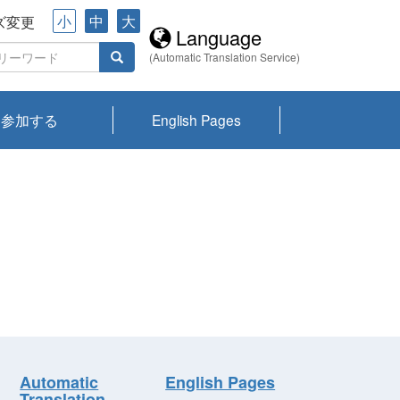
小
中
大
ズ変更
Language
(Automatic Translation Service)
参加する
English Pages
川プランクトン
県琵琶湖環境科
ーニュース び
報告書
会記録集・パン
ント情報
県生きものデー
なの外来生物調
なの調査
on
y
zation and
ties Overview
びわ湖みらい第42号_
びわ湖みらい第42号_
びわ湖みらい第43号_
びわ湖みらい第43号_
びわ湖セミナー
琵琶湖統合研究 研究
洞庭湖・びわ湖流域
センターの活動
県民データ
専門家データ
琵琶湖 生物分布マッ
Overview
Research List
List of Publications
Overview of Lake
Environmental
Access and Contact
果2026
究センターパン
みらい
ット
ンク
研究最前線
視点論点
研究最前線
視点論点
成果報告会
共同環境セミナー
プ
Biwa
information room
ット
Automatic
English Pages
Translation