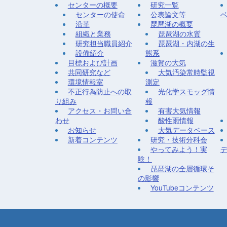
センターの概要
研究一覧
センターの使命
公表論文等
沿革
琵琶湖の概要
組織と業務
琵琶湖の水質
研究担当職員紹介
琵琶湖・内湖の生
設備紹介
態系
目標および計画
滋賀の大気
共同研究など
大気汚染常時監視
環境情報室
測定
不正行為防止への取
光化学スモッグ情
り組み
報
アクセス・お問い合
有害大気情報
わせ
酸性雨情報
お知らせ
大気データベース
新着コンテンツ
研究・技術分科会
やってみよう！実
験！
琵琶湖の全層循環そ
の影響
YouTubeコンテンツ