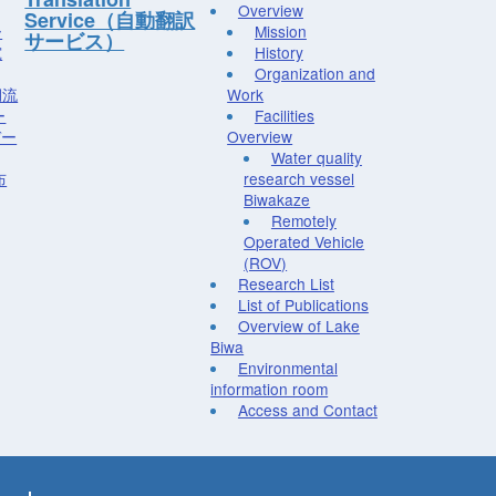
Overview
Service（自動翻訳
ー
Mission
サービス）
究
History
Organization and
湖流
Work
ー
Facilities
デー
Overview
Water quality
布
research vessel
Biwakaze
Remotely
Operated Vehicle
(ROV)
Research List
List of Publications
Overview of Lake
Biwa
Environmental
information room
Access and Contact