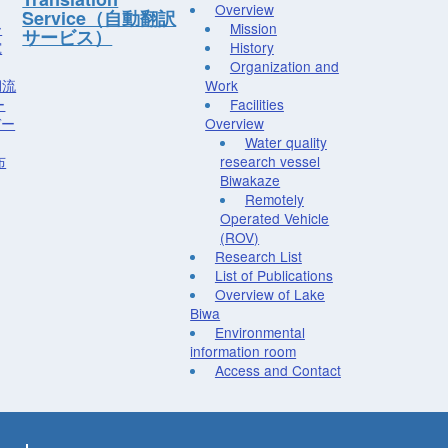
Overview
Service（自動翻訳
ー
Mission
サービス）
究
History
Organization and
湖流
Work
ー
Facilities
デー
Overview
Water quality
布
research vessel
Biwakaze
Remotely
Operated Vehicle
(ROV)
Research List
List of Publications
Overview of Lake
Biwa
Environmental
information room
Access and Contact