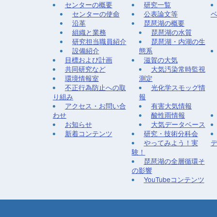
センターの概要
研究一覧
センターの使命
公表論文等
沿革
琵琶湖の概要
組織と業務
琵琶湖の水質
研究担当職員紹介
琵琶湖・内湖の生
設備紹介
態系
目標および計画
滋賀の大気
共同研究など
大気汚染常時監視
環境情報室
測定
不正行為防止への取
光化学スモッグ情
り組み
報
アクセス・お問い合
有害大気情報
わせ
酸性雨情報
お知らせ
大気データベース
新着コンテンツ
研究・技術分科会
やってみよう！実
験！
琵琶湖の全層循環そ
の影響
YouTubeコンテンツ