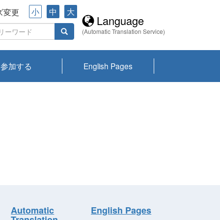
小
中
大
ズ変更
Language
(Automatic Translation Service)
参加する
English Pages
川プランクトン
県琵琶湖環境科
ーニュース び
報告書
会記録集・パン
ント情報
県生きものデー
なの外来生物調
なの調査
on
y
zation and
ties Overview
びわ湖みらい第42号_
びわ湖みらい第42号_
びわ湖みらい第43号_
びわ湖みらい第43号_
びわ湖セミナー
琵琶湖統合研究 研究
洞庭湖・びわ湖流域
センターの活動
県民データ
専門家データ
琵琶湖 生物分布マッ
Overview
Research List
List of Publications
Overview of Lake
Environmental
Access and Contact
果2026
究センターパン
みらい
ット
ンク
研究最前線
視点論点
研究最前線
視点論点
成果報告会
共同環境セミナー
プ
Biwa
information room
ット
Automatic
English Pages
Translation