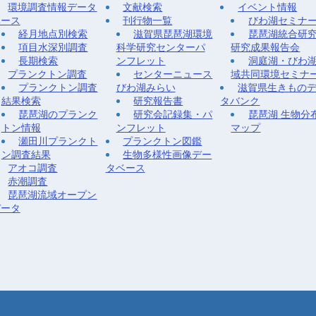
環境調査情報データ
文献検索
イベント情報
ベース
刊行物一覧
びわ湖セミナ
経月地点別検索
滋賀県琵琶湖環境
琵琶湖統合研
項目水深別調査
科学研究センターパ
研究成果報告会
長期検索
ンフレット
洞庭湖・びわ
プランクトン調査
センターニュース
域共同環境セミナ
プランクトン調査
びわ湖みらい
滋賀県生きもの
結果検索
研究報告書
タバンク
琵琶湖のプランク
研究会記録集・パ
琵琶湖 生物分
トン情報
ンフレット
マップ
瀬田川プランクト
プランクトン図鑑
ン調査結果
生物多様性画像デー
アオコ調査
タベース
赤潮調査
琵琶湖流域オープン
データ