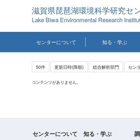
滋賀県琵琶湖環境科学研究セ
Lake Biwa Environmental Research Institu
センターについて
知る・学ぶ
センターの概要
目標および計画
共同研究など
環境情報室
不正行為防止への取
アクセス・お問い合
お知らせ
新着コンテンツ
センターの使命
沿革
組織と業務
研究担当職員紹介
設備紹介
研究一覧
公表論文等
琵琶湖の概要
滋賀の大気
研究・技術分科会
やってみよう！実
琵琶湖の全層循環そ
YouTubeコンテンツ
り組み
わせ
験！
の影響
50件
更新日時(降順)
総合解析部門
セン
コンテンツがありません。
センターについて
知る・学ぶ
調