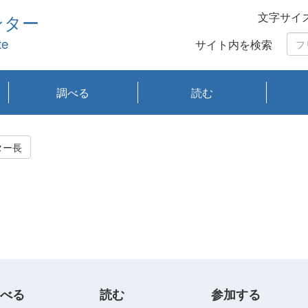
文字サイ
ンター
te
サイト内を検索
調べる
読む
琵琶湖の水質
琵琶湖・内湖の生態
大気汚染常時監視測
光化学スモッグ情報
有害大気情報
酸性雨情報
大気データベース
環境調査情報データ
プランクトン調査
アオコ調査
赤潮調査
琵琶湖流域オープン
大気汚染常時監視測
経月地点別検索
項目水深別調査
長期検索
プランクトン調査結
琵琶湖のプランクト
瀬田川プランクトン
琵琶湖流域オープン
琵琶湖流域オープン
琵琶湖流域オープン
琵琶湖流域オープン
琵琶湖流域オープン
琵琶湖流域オープン
文献検索
刊行物一覧
プランクトン図鑑
生物多様性画像デー
Water quality research
Remotely Operated
瀬田
滋賀
センタ
研究
研究
イベ
滋賀
みん
みん
Missi
Histor
Organi
Facili
系
定
ベース
データ
定結果等報告書
果検索
ン情報
調査結果
データ2020年度
データ2021年度
データ2022年度
データ2023年度
データ2024年度
データ2025年度
タベース
vessel Biwakaze
Vehicle (ROV)
調査結
学研
わ湖
フレ
タバ
査
Work
ター長
フレ
べる
読む
参加する