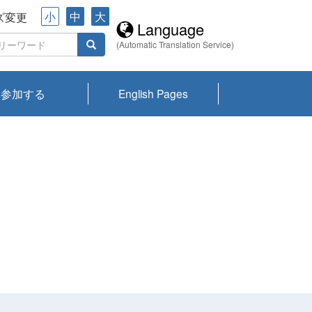
小
中
大
ズ変更
Language
(Automatic Translation Service)
参加する
English Pages
川プランクトン
県琵琶湖環境科
ーニュース び
報告書
会記録集・パン
ント情報
県生きものデー
なの外来生物調
なの調査
on
y
zation and
ties Overview
びわ湖みらい第42号_
びわ湖みらい第42号_
びわ湖みらい第43号_
びわ湖みらい第43号_
びわ湖セミナー
琵琶湖統合研究 研究
洞庭湖・びわ湖流域
センターの活動
県民データ
専門家データ
琵琶湖 生物分布マッ
Overview
Research List
List of Publications
Overview of Lake
Environmental
Access and Contact
果2026
究センターパン
みらい
ット
ンク
研究最前線
視点論点
研究最前線
視点論点
成果報告会
共同環境セミナー
プ
Biwa
information room
ット