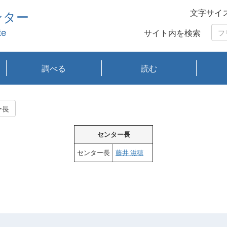
文字サイ
ンター
te
サイト内を検索
調べる
読む
琵琶湖の水質
琵琶湖・内湖の生態
大気汚染常時監視測
光化学スモッグ情報
有害大気情報
酸性雨情報
大気データベース
環境調査情報データ
プランクトン調査
アオコ調査
赤潮調査
琵琶湖流域オープン
大気汚染常時監視測
経月地点別検索
項目水深別調査
長期検索
プランクトン調査結
琵琶湖のプランクト
瀬田川プランクトン
琵琶湖流域オープン
琵琶湖流域オープン
琵琶湖流域オープン
琵琶湖流域オープン
琵琶湖流域オープン
琵琶湖流域オープン
文献検索
刊行物一覧
プランクトン図鑑
生物多様性画像デー
Water quality research
Remotely Operated
瀬田
滋賀
センタ
研究
研究
イベ
滋賀
みん
みん
Missi
Histor
Organi
Facili
系
定
ベース
データ
定結果等報告書
果検索
ン情報
調査結果
データ2020年度
データ2021年度
データ2022年度
データ2023年度
データ2024年度
データ2025年度
タベース
vessel Biwakaze
Vehicle (ROV)
調査結
学研
わ湖
フレ
タバ
査
Work
ー長
フレ
センター長
センター長
藤井 滋穂