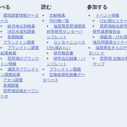
べる
読む
参加する
環境調査情報データ
文献検索
イベント情報
ベース
刊行物一覧
びわ湖セミナ
経月地点別検索
滋賀県琵琶湖環境
琵琶湖統合研
項目水深別調査
科学研究センターパ
研究成果報告会
長期検索
ンフレット
洞庭湖・びわ
プランクトン調査
センターニュース
域共同環境セミナ
プランクトン調査
びわ湖みらい
滋賀県生きもの
結果検索
研究報告書
タバンク
琵琶湖のプランク
研究会記録集・パ
琵琶湖 生物分
トン情報
ンフレット
マップ
瀬田川プランクト
プランクトン図鑑
ン調査結果
生物多様性画像デー
アオコ調査
タベース
赤潮調査
琵琶湖流域オープン
データ