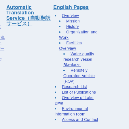
Automatic
English Pages
Translation
Overview
Service（自動翻訳
ー
Mission
サービス）
究
History
Organization and
湖流
Work
ー
Facilities
デー
Overview
Water quality
布
research vessel
Biwakaze
Remotely
Operated Vehicle
(ROV)
Research List
List of Publications
Overview of Lake
Biwa
Environmental
information room
Access and Contact