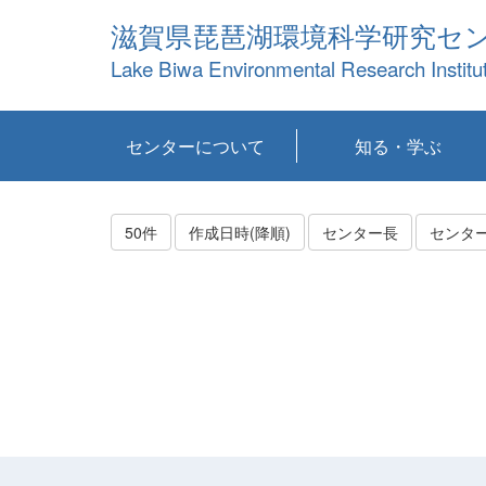
滋賀県琵琶湖環境科学研究セ
Lake Biwa Environmental Research Institu
センターについて
知る・学ぶ
センターの概要
目標および計画
共同研究など
環境情報室
不正行為防止への取
アクセス・お問い合
お知らせ
新着コンテンツ
センターの使命
沿革
組織と業務
研究担当職員紹介
設備紹介
研究一覧
公表論文等
琵琶湖の概要
滋賀の大気
研究・技術分科会
やってみよう！実
琵琶湖の全層循環そ
YouTubeコンテンツ
り組み
わせ
験！
の影響
50件
作成日時(降順)
センター長
センタ