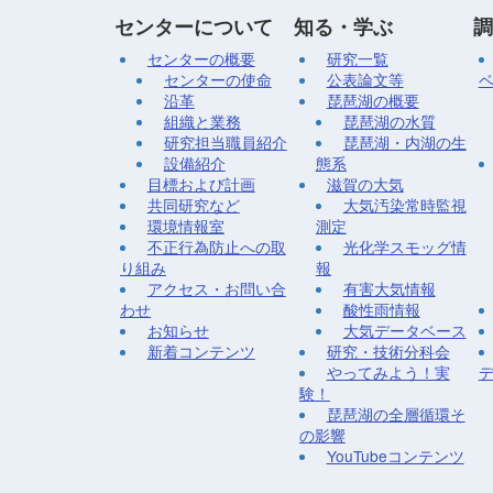
センターについて
知る・学ぶ
調
センターの概要
研究一覧
センターの使命
公表論文等
沿革
琵琶湖の概要
組織と業務
琵琶湖の水質
研究担当職員紹介
琵琶湖・内湖の生
設備紹介
態系
目標および計画
滋賀の大気
共同研究など
大気汚染常時監視
環境情報室
測定
不正行為防止への取
光化学スモッグ情
り組み
報
アクセス・お問い合
有害大気情報
わせ
酸性雨情報
お知らせ
大気データベース
新着コンテンツ
研究・技術分科会
やってみよう！実
験！
琵琶湖の全層循環そ
の影響
YouTubeコンテンツ