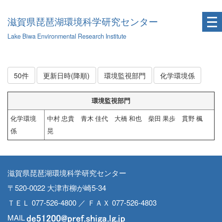
滋賀県琵琶湖環境科学研究センター
Lake Biwa Environmental Research Institute
50件
更新日時(降順)
環境監視部門
化学環境係
環境監視部門
化学環境
中村 忠貴 青木 佳代 大橋 和也 柴田 果歩 貫野 楓
係
晃
滋賀県琵琶湖環境科学研究センター
〒520-0022 大津市柳が崎5-34
ＴＥＬ 077-526-4800 ／ ＦＡＸ 077-526-4803
MAIL