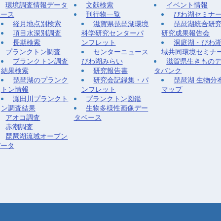
環境調査情報データ
文献検索
イベント情報
ベース
刊行物一覧
びわ湖セミナ
経月地点別検索
滋賀県琵琶湖環境
琵琶湖統合研
項目水深別調査
科学研究センターパ
研究成果報告会
長期検索
ンフレット
洞庭湖・びわ
プランクトン調査
センターニュース
域共同環境セミナ
プランクトン調査
びわ湖みらい
滋賀県生きもの
結果検索
研究報告書
タバンク
琵琶湖のプランク
研究会記録集・パ
琵琶湖 生物分
トン情報
ンフレット
マップ
瀬田川プランクト
プランクトン図鑑
ン調査結果
生物多様性画像デー
アオコ調査
タベース
赤潮調査
琵琶湖流域オープン
データ