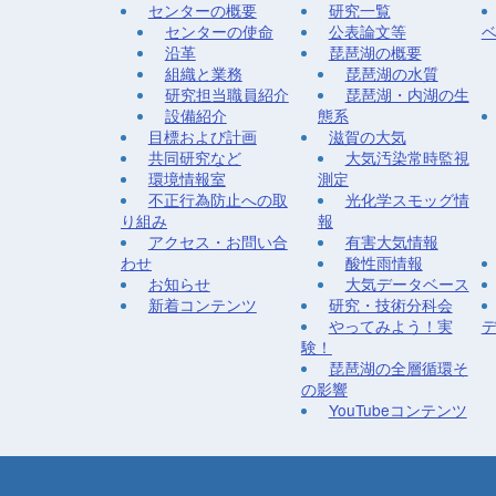
センターの概要
研究一覧
センターの使命
公表論文等
沿革
琵琶湖の概要
組織と業務
琵琶湖の水質
研究担当職員紹介
琵琶湖・内湖の生
設備紹介
態系
目標および計画
滋賀の大気
共同研究など
大気汚染常時監視
環境情報室
測定
不正行為防止への取
光化学スモッグ情
り組み
報
アクセス・お問い合
有害大気情報
わせ
酸性雨情報
お知らせ
大気データベース
新着コンテンツ
研究・技術分科会
やってみよう！実
験！
琵琶湖の全層循環そ
の影響
YouTubeコンテンツ