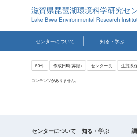
滋賀県琵琶湖環境科学研究セ
Lake Biwa Environmental Research Institu
センターについて
知る・学ぶ
センターの概要
目標および計画
共同研究など
環境情報室
不正行為防止への取
アクセス・お問い合
お知らせ
新着コンテンツ
センターの使命
沿革
組織と業務
研究担当職員紹介
設備紹介
研究一覧
公表論文等
琵琶湖の概要
滋賀の大気
研究・技術分科会
やってみよう！実
琵琶湖の全層循環そ
YouTubeコンテンツ
り組み
わせ
験！
の影響
50件
作成日時(昇順)
センター長
生態系
コンテンツがありません。
センターについて
知る・学ぶ
調