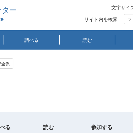
文字サイ
ンター
te
サイト内を検索
調べる
読む
琵琶湖の水質
琵琶湖・内湖の生態
大気汚染常時監視測
光化学スモッグ情報
有害大気情報
酸性雨情報
大気データベース
環境調査情報データ
プランクトン調査
アオコ調査
赤潮調査
琵琶湖流域オープン
大気汚染常時監視測
経月地点別検索
項目水深別調査
長期検索
プランクトン調査結
琵琶湖のプランクト
瀬田川プランクトン
琵琶湖流域オープン
琵琶湖流域オープン
琵琶湖流域オープン
琵琶湖流域オープン
琵琶湖流域オープン
琵琶湖流域オープン
文献検索
刊行物一覧
プランクトン図鑑
生物多様性画像デー
Water quality research
Remotely Operated
瀬田
滋賀
センタ
研究
研究
イベ
滋賀
みん
みん
Missi
Histor
Organi
Facili
系
定
ベース
データ
定結果等報告書
果検索
ン情報
調査結果
データ2020年度
データ2021年度
データ2022年度
データ2023年度
データ2024年度
データ2025年度
タベース
vessel Biwakaze
Vehicle (ROV)
調査結
学研
わ湖
フレ
タバ
査
Work
保全係
フレ
べる
読む
参加する