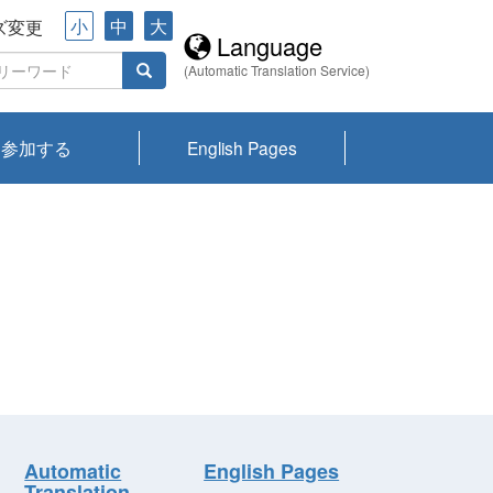
小
中
大
ズ変更
Language
(Automatic Translation Service)
参加する
English Pages
川プランクトン
県琵琶湖環境科
ーニュース び
報告書
会記録集・パン
ント情報
県生きものデー
なの外来生物調
なの調査
on
y
zation and
ties Overview
びわ湖みらい第42号_
びわ湖みらい第42号_
びわ湖みらい第43号_
びわ湖みらい第43号_
びわ湖セミナー
琵琶湖統合研究 研究
洞庭湖・びわ湖流域
センターの活動
県民データ
専門家データ
琵琶湖 生物分布マッ
Overview
Research List
List of Publications
Overview of Lake
Environmental
Access and Contact
果2026
究センターパン
みらい
ット
ンク
研究最前線
視点論点
研究最前線
視点論点
成果報告会
共同環境セミナー
プ
Biwa
information room
ット
Automatic
English Pages
Translation