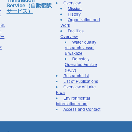
Overview
Service（自動翻訳
ー
Mission
サービス）
究
History
Organization and
湖流
Work
ー
Facilities
デー
Overview
Water quality
布
research vessel
Biwakaze
Remotely
Operated Vehicle
(ROV)
Research List
List of Publications
Overview of Lake
Biwa
Environmental
information room
Access and Contact