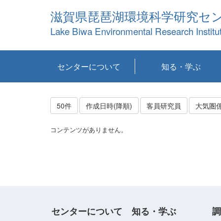
滋賀県琵琶湖環境科学研究セ
Lake Biwa Environmental Research Institu
センターについて
知る・学ぶ
センターの概要
目標および計画
共同研究など
環境情報室
不正行為防止への取
アクセス・お問い合
お知らせ
新着コンテンツ
センターの使命
沿革
組織と業務
研究担当職員紹介
設備紹介
研究一覧
公表論文等
琵琶湖の概要
滋賀の大気
研究・技術分科会
やってみよう！実
琵琶湖の全層循環そ
YouTubeコンテンツ
り組み
わせ
験！
の影響
50件
作成日時(降順)
客員研究員
大気圏
コンテンツがありません。
センターについて
知る・学ぶ
調