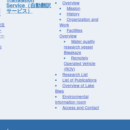
Overview
Service（自動翻訳
ー
Mission
サービス）
究
History
Organization and
湖流
Work
ー
Facilities
デー
Overview
Water quality
布
research vessel
Biwakaze
Remotely
Operated Vehicle
(ROV)
Research List
List of Publications
Overview of Lake
Biwa
Environmental
information room
Access and Contact