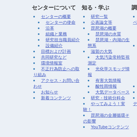
センターについて
知る・学ぶ
調
センターの概要
研究一覧
センターの使命
公表論文等
沿革
琵琶湖の概要
組織と業務
琵琶湖の水質
研究担当職員紹介
琵琶湖・内湖の生
設備紹介
態系
目標および計画
滋賀の大気
共同研究など
大気汚染常時監視
環境情報室
測定
不正行為防止への取
光化学スモッグ情
り組み
報
アクセス・お問い合
有害大気情報
わせ
酸性雨情報
お知らせ
大気データベース
新着コンテンツ
研究・技術分科会
やってみよう！実
験！
琵琶湖の全層循環そ
の影響
YouTubeコンテンツ