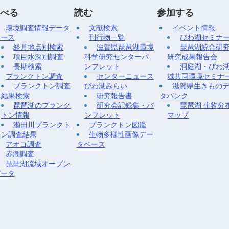
べる
読む
参加する
環境調査情報データ
文献検索
イベント情報
ベース
刊行物一覧
びわ湖セミナ
経月地点別検索
滋賀県琵琶湖環境
琵琶湖統合研
項目水深別調査
科学研究センターパ
研究成果報告会
長期検索
ンフレット
洞庭湖・びわ
プランクトン調査
センターニュース
域共同環境セミナ
プランクトン調査
びわ湖みらい
滋賀県生きもの
結果検索
研究報告書
タバンク
琵琶湖のプランク
研究会記録集・パ
琵琶湖 生物分
トン情報
ンフレット
マップ
瀬田川プランクト
プランクトン図鑑
ン調査結果
生物多様性画像デー
アオコ調査
タベース
赤潮調査
琵琶湖流域オープン
データ