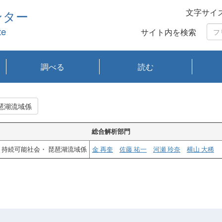
文字サイ
ンター
te
サイト内を検索
調べる
読む
琵琶湖の水質
琵琶湖・内湖の生態
大気汚染常時監視測
光化学スモッグ情報
有害大気情報
酸性雨情報
大気データベース
環境調査情報データ
プランクトン調査
アオコ調査
赤潮調査
琵琶湖流域オープン
大気汚染常時監視測
経月地点別検索
項目水深別調査
長期検索
プランクトン調査結
琵琶湖のプランクト
瀬田川プランクトン
琵琶湖流域オープン
琵琶湖流域オープン
琵琶湖流域オープン
琵琶湖流域オープン
琵琶湖流域オープン
琵琶湖流域オープン
文献検索
刊行物一覧
プランクトン図鑑
生物多様性画像デー
Water quality research
Remotely Operated
瀬田
滋賀
センタ
研究
研究
イベ
滋賀
みん
みん
Missi
Histor
Organi
Facili
系
定
ベース
データ
定結果等報告書
果検索
ン情報
調査結果
データ2020年度
データ2021年度
データ2022年度
データ2023年度
データ2024年度
データ2025年度
タベース
vessel Biwakaze
Vehicle (ROV)
調査結
学研
わ湖
フレ
タバ
査
Work
能社会・ 琵琶湖流域係
フレ
総合解析部門
持続可能社会・ 琵琶湖流域係
金 再奎
佐藤 祐一
河瀬 玲奈
横山 大稀