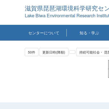
滋賀県琵琶湖環境科学研究セ
Lake Biwa Environmental Research Institu
センターについて
知る・学ぶ
センターの概要
目標および計画
共同研究など
環境情報室
不正行為防止への取
アクセス・お問い合
お知らせ
新着コンテンツ
センターの使命
沿革
組織と業務
研究担当職員紹介
設備紹介
研究一覧
公表論文等
琵琶湖の概要
滋賀の大気
研究・技術分科会
やってみよう！実
琵琶湖の全層循環そ
YouTubeコンテンツ
り組み
わせ
験！
の影響
50件
更新日時(降順)
持続可