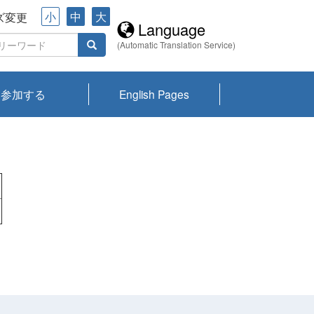
小
中
大
ズ変更
Language
(Automatic Translation Service)
参加する
English Pages
川プランクトン
県琵琶湖環境科
ーニュース び
報告書
会記録集・パン
ント情報
県生きものデー
なの外来生物調
なの調査
on
y
zation and
ties Overview
びわ湖みらい第42号_
びわ湖みらい第42号_
びわ湖みらい第43号_
びわ湖みらい第43号_
びわ湖セミナー
琵琶湖統合研究 研究
洞庭湖・びわ湖流域
センターの活動
県民データ
専門家データ
琵琶湖 生物分布マッ
Overview
Research List
List of Publications
Overview of Lake
Environmental
Access and Contact
果2026
究センターパン
みらい
ット
ンク
研究最前線
視点論点
研究最前線
視点論点
成果報告会
共同環境セミナー
プ
Biwa
information room
ット