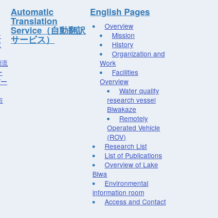
Automatic
English Pages
Translation
Overview
Service（自動翻訳
ー
Mission
サービス）
究
History
Organization and
湖流
Work
ー
Facilities
デー
Overview
Water quality
布
research vessel
Biwakaze
Remotely
Operated Vehicle
(ROV)
Research List
List of Publications
Overview of Lake
Biwa
Environmental
information room
Access and Contact