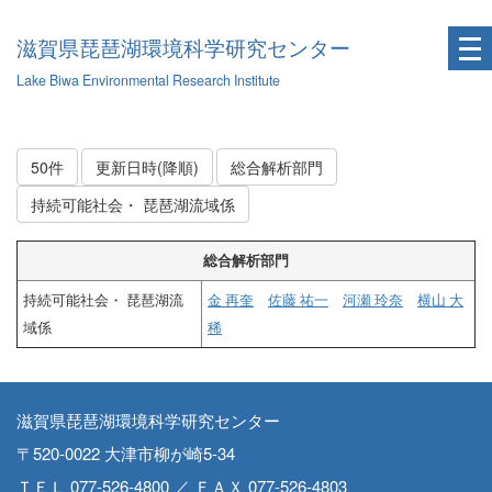
滋賀県琵琶湖環境科学研究センター
Lake Biwa Environmental Research Institute
50件
更新日時(降順)
総合解析部門
持続可能社会・ 琵琶湖流域係
総合解析部門
持続可能社会・ 琵琶湖流
金 再奎
佐藤 祐一
河瀬 玲奈
横山 大
域係
稀
滋賀県琵琶湖環境科学研究センター
〒520-0022 大津市柳が崎5-34
ＴＥＬ 077-526-4800 ／ ＦＡＸ 077-526-4803