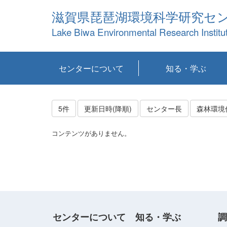
滋賀県琵琶湖環境科学研究セ
Lake Biwa Environmental Research Institu
センターについて
知る・学ぶ
センターの概要
目標および計画
共同研究など
環境情報室
不正行為防止への取
アクセス・お問い合
お知らせ
新着コンテンツ
センターの使命
沿革
組織と業務
研究担当職員紹介
設備紹介
研究一覧
公表論文等
琵琶湖の概要
滋賀の大気
研究・技術分科会
やってみよう！実
琵琶湖の全層循環そ
YouTubeコンテンツ
り組み
わせ
験！
の影響
5件
更新日時(降順)
センター長
森林環境
コンテンツがありません。
センターについて
知る・学ぶ
調