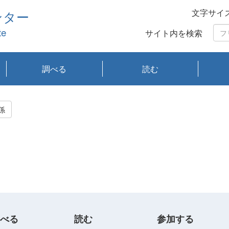
文字サイ
ンター
te
サイト内を検索
調べる
読む
琵琶湖の水質
琵琶湖・内湖の生態
大気汚染常時監視測
光化学スモッグ情報
有害大気情報
酸性雨情報
大気データベース
環境調査情報データ
プランクトン調査
アオコ調査
赤潮調査
琵琶湖流域オープン
大気汚染常時監視測
経月地点別検索
項目水深別調査
長期検索
プランクトン調査結
琵琶湖のプランクト
瀬田川プランクトン
琵琶湖流域オープン
琵琶湖流域オープン
琵琶湖流域オープン
琵琶湖流域オープン
琵琶湖流域オープン
琵琶湖流域オープン
文献検索
刊行物一覧
プランクトン図鑑
生物多様性画像デー
Water quality research
Remotely Operated
瀬田
滋賀
センタ
研究
研究
イベ
滋賀
みん
みん
Missi
Histor
Organi
Facili
系
定
ベース
データ
定結果等報告書
果検索
ン情報
調査結果
データ2020年度
データ2021年度
データ2022年度
データ2023年度
データ2024年度
データ2025年度
タベース
vessel Biwakaze
Vehicle (ROV)
調査結
学研
わ湖
フレ
タバ
査
Work
係
フレ
べる
読む
参加する