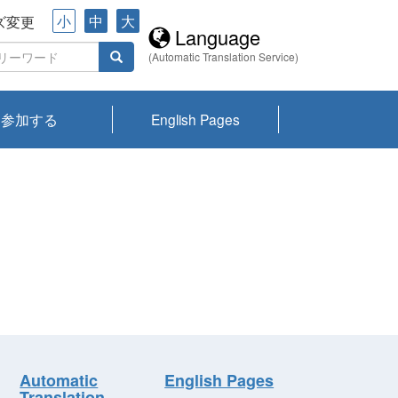
小
中
大
ズ変更
Language
(Automatic Translation Service)
参加する
English Pages
川プランクトン
県琵琶湖環境科
ーニュース び
報告書
会記録集・パン
ント情報
県生きものデー
なの外来生物調
なの調査
on
y
zation and
ties Overview
びわ湖みらい第42号_
びわ湖みらい第42号_
びわ湖みらい第43号_
びわ湖みらい第43号_
びわ湖セミナー
琵琶湖統合研究 研究
洞庭湖・びわ湖流域
センターの活動
県民データ
専門家データ
琵琶湖 生物分布マッ
Overview
Research List
List of Publications
Overview of Lake
Environmental
Access and Contact
果2026
究センターパン
みらい
ット
ンク
研究最前線
視点論点
研究最前線
視点論点
成果報告会
共同環境セミナー
プ
Biwa
information room
ット
Automatic
English Pages
Translation