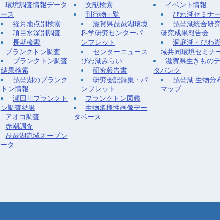
環境調査情報データ
文献検索
イベント情報
ベース
刊行物一覧
びわ湖セミナ
経月地点別検索
滋賀県琵琶湖環境
琵琶湖統合研
項目水深別調査
科学研究センターパ
研究成果報告会
長期検索
ンフレット
洞庭湖・びわ
プランクトン調査
センターニュース
域共同環境セミナ
プランクトン調査
びわ湖みらい
滋賀県生きもの
結果検索
研究報告書
タバンク
琵琶湖のプランク
研究会記録集・パ
琵琶湖 生物分
トン情報
ンフレット
マップ
瀬田川プランクト
プランクトン図鑑
ン調査結果
生物多様性画像デー
アオコ調査
タベース
赤潮調査
琵琶湖流域オープン
データ