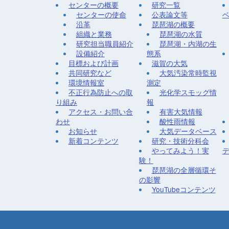
センターの概要
研究一覧
センターの使命
公表論文等
沿革
琵琶湖の概要
組織と業務
琵琶湖の水質
研究担当職員紹介
琵琶湖・内湖の生
設備紹介
態系
目標および計画
滋賀の大気
共同研究など
大気汚染常時監視
環境情報室
測定
不正行為防止への取
光化学スモッグ情
り組み
報
アクセス・お問い合
有害大気情報
わせ
酸性雨情報
お知らせ
大気データベース
新着コンテンツ
研究・技術分科会
やってみよう！実
験！
琵琶湖の全層循環そ
の影響
YouTubeコンテンツ