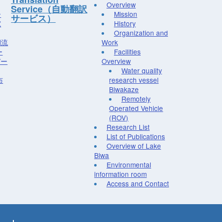
Overview
Service（自動翻訳
ー
Mission
サービス）
究
History
Organization and
湖流
Work
ー
Facilities
デー
Overview
Water quality
布
research vessel
Biwakaze
Remotely
Operated Vehicle
(ROV)
Research List
List of Publications
Overview of Lake
Biwa
Environmental
information room
Access and Contact