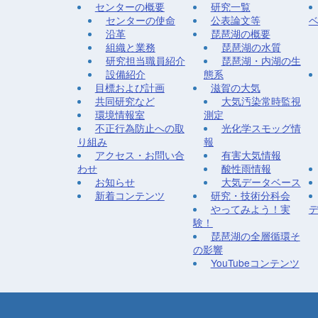
センターの概要
研究一覧
センターの使命
公表論文等
沿革
琵琶湖の概要
組織と業務
琵琶湖の水質
研究担当職員紹介
琵琶湖・内湖の生
設備紹介
態系
目標および計画
滋賀の大気
共同研究など
大気汚染常時監視
環境情報室
測定
不正行為防止への取
光化学スモッグ情
り組み
報
アクセス・お問い合
有害大気情報
わせ
酸性雨情報
お知らせ
大気データベース
新着コンテンツ
研究・技術分科会
やってみよう！実
験！
琵琶湖の全層循環そ
の影響
YouTubeコンテンツ