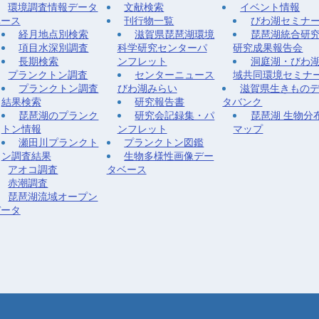
環境調査情報データ
文献検索
イベント情報
ベース
刊行物一覧
びわ湖セミナ
経月地点別検索
滋賀県琵琶湖環境
琵琶湖統合研
項目水深別調査
科学研究センターパ
研究成果報告会
長期検索
ンフレット
洞庭湖・びわ
プランクトン調査
センターニュース
域共同環境セミナ
プランクトン調査
びわ湖みらい
滋賀県生きもの
結果検索
研究報告書
タバンク
琵琶湖のプランク
研究会記録集・パ
琵琶湖 生物分
トン情報
ンフレット
マップ
瀬田川プランクト
プランクトン図鑑
ン調査結果
生物多様性画像デー
アオコ調査
タベース
赤潮調査
琵琶湖流域オープン
データ