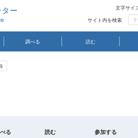
文字サイ
ンター
te
サイト内を検索
調べる
読む
琵琶湖の水質
琵琶湖・内湖の生態
大気汚染常時監視測
光化学スモッグ情報
有害大気情報
酸性雨情報
大気データベース
環境調査情報データ
プランクトン調査
アオコ調査
赤潮調査
琵琶湖流域オープン
大気汚染常時監視測
経月地点別検索
項目水深別調査
長期検索
プランクトン調査結
琵琶湖のプランクト
瀬田川プランクトン
琵琶湖流域オープン
琵琶湖流域オープン
琵琶湖流域オープン
琵琶湖流域オープン
琵琶湖流域オープン
琵琶湖流域オープン
文献検索
刊行物一覧
プランクトン図鑑
生物多様性画像デー
Water quality research
Remotely Operated
瀬田
滋賀
センタ
研究
研究
イベ
滋賀
みん
みん
Missi
Histor
Organi
Facili
系
定
ベース
データ
定結果等報告書
果検索
ン情報
調査結果
データ2020年度
データ2021年度
データ2022年度
データ2023年度
データ2024年度
データ2025年度
タベース
vessel Biwakaze
Vehicle (ROV)
調査結
学研
わ湖
フレ
タバ
査
Work
長
フレ
べる
読む
参加する