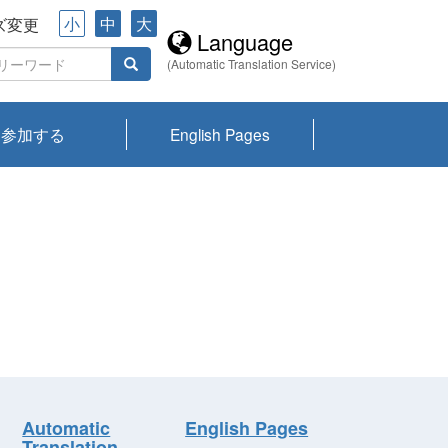
小
中
大
ズ変更
Language
(Automatic Translation Service)
参加する
English Pages
川プランクトン
県琵琶湖環境科
ーニュース び
報告書
会記録集・パン
ント情報
県生きものデー
なの外来生物調
なの調査
on
y
zation and
ties Overview
びわ湖みらい第42号_
びわ湖みらい第42号_
びわ湖みらい第43号_
びわ湖みらい第43号_
びわ湖セミナー
琵琶湖統合研究 研究
洞庭湖・びわ湖流域
センターの活動
県民データ
専門家データ
琵琶湖 生物分布マッ
Overview
Research List
List of Publications
Overview of Lake
Environmental
Access and Contact
果2026
究センターパン
みらい
ット
ンク
研究最前線
視点論点
研究最前線
視点論点
成果報告会
共同環境セミナー
プ
Biwa
information room
ット
Automatic
English Pages
Translation