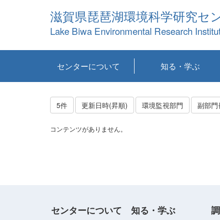
滋賀県琵琶湖環境科学研究セ
Lake Biwa Environmental Research Institu
センターについて
知る・学ぶ
センターの概要
目標および計画
共同研究など
環境情報室
不正行為防止への取
アクセス・お問い合
お知らせ
新着コンテンツ
センターの使命
沿革
組織と業務
研究担当職員紹介
設備紹介
研究一覧
公表論文等
琵琶湖の概要
滋賀の大気
研究・技術分科会
やってみよう！実
琵琶湖の全層循環そ
YouTubeコンテンツ
り組み
わせ
験！
の影響
5件
更新日時(昇順)
環境監視部門
副部門
コンテンツがありません。
センターについて
知る・学ぶ
調