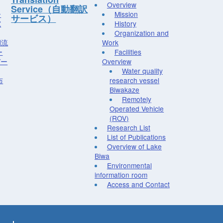
Overview
Service（自動翻訳
ー
Mission
サービス）
究
History
Organization and
湖流
Work
ー
Facilities
デー
Overview
Water quality
布
research vessel
Biwakaze
Remotely
Operated Vehicle
(ROV)
Research List
List of Publications
Overview of Lake
Biwa
Environmental
information room
Access and Contact