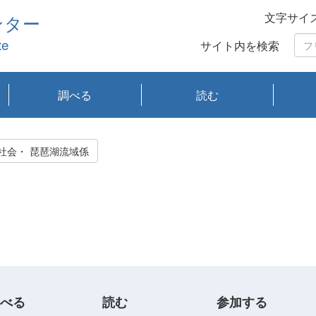
文字サイ
ンター
te
サイト内を検索
調べる
読む
琵琶湖の水質
琵琶湖・内湖の生態
大気汚染常時監視測
光化学スモッグ情報
有害大気情報
酸性雨情報
大気データベース
環境調査情報データ
プランクトン調査
アオコ調査
赤潮調査
琵琶湖流域オープン
大気汚染常時監視測
経月地点別検索
項目水深別調査
長期検索
プランクトン調査結
琵琶湖のプランクト
瀬田川プランクトン
琵琶湖流域オープン
琵琶湖流域オープン
琵琶湖流域オープン
琵琶湖流域オープン
琵琶湖流域オープン
琵琶湖流域オープン
文献検索
刊行物一覧
プランクトン図鑑
生物多様性画像デー
Water quality research
Remotely Operated
瀬田
滋賀
センタ
研究
研究
イベ
滋賀
みん
みん
Missi
Histor
Organi
Facili
系
定
ベース
データ
定結果等報告書
果検索
ン情報
調査結果
データ2020年度
データ2021年度
データ2022年度
データ2023年度
データ2024年度
データ2025年度
タベース
vessel Biwakaze
Vehicle (ROV)
調査結
学研
わ湖
フレ
タバ
査
Work
持続可能社会・ 琵琶湖流域係
フレ
べる
読む
参加する