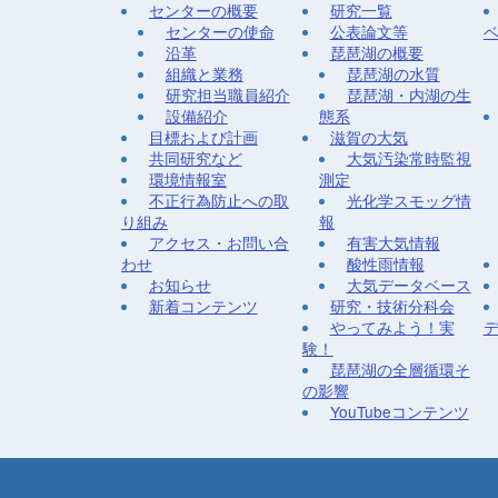
センターの概要
研究一覧
センターの使命
公表論文等
沿革
琵琶湖の概要
組織と業務
琵琶湖の水質
研究担当職員紹介
琵琶湖・内湖の生
設備紹介
態系
目標および計画
滋賀の大気
共同研究など
大気汚染常時監視
環境情報室
測定
不正行為防止への取
光化学スモッグ情
り組み
報
アクセス・お問い合
有害大気情報
わせ
酸性雨情報
お知らせ
大気データベース
新着コンテンツ
研究・技術分科会
やってみよう！実
験！
琵琶湖の全層循環そ
の影響
YouTubeコンテンツ