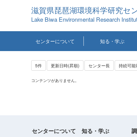
滋賀県琵琶湖環境科学研究セ
Lake Biwa Environmental Research Institu
センターについて
知る・学ぶ
センターの概要
目標および計画
共同研究など
環境情報室
不正行為防止への取
アクセス・お問い合
お知らせ
新着コンテンツ
センターの使命
沿革
組織と業務
研究担当職員紹介
設備紹介
研究一覧
公表論文等
琵琶湖の概要
滋賀の大気
研究・技術分科会
やってみよう！実
琵琶湖の全層循環そ
YouTubeコンテンツ
り組み
わせ
験！
の影響
5件
更新日時(昇順)
センター長
コンテンツがありません。
センターについて
知る・学ぶ
調