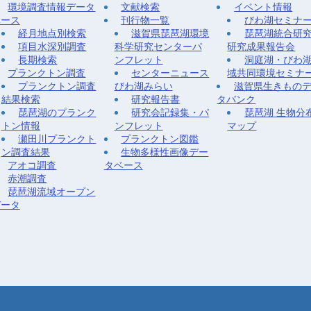
環境調査情報データ
文献検索
イベント情報
ベース
刊行物一覧
びわ湖セミナ
経月地点別検索
滋賀県琵琶湖環境
琵琶湖統合研
項目水深別調査
科学研究センターパ
研究成果報告会
長期検索
ンフレット
洞庭湖・びわ
プランクトン調査
センターニュース
域共同環境セミナ
プランクトン調査
びわ湖みらい
滋賀県生きもの
結果検索
研究報告書
タバンク
琵琶湖のプランク
研究会記録集・パ
琵琶湖 生物分
トン情報
ンフレット
マップ
瀬田川プランクト
プランクトン図鑑
ン調査結果
生物多様性画像デー
アオコ調査
タベース
赤潮調査
琵琶湖流域オープン
データ