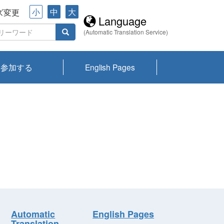
小
中
大
ズ変更
Language
(Automatic Translation Service)
参加する
English Pages
川プランクトン
県琵琶湖環境科
ーニュース び
報告書
会記録集・パン
ント情報
県生きものデー
なの外来生物調
なの調査
on
y
zation and
ties Overview
びわ湖みらい第42号_
びわ湖みらい第42号_
びわ湖みらい第43号_
びわ湖みらい第43号_
びわ湖セミナー
琵琶湖統合研究 研究
洞庭湖・びわ湖流域
センターの活動
県民データ
専門家データ
琵琶湖 生物分布マッ
Overview
Research List
List of Publications
Overview of Lake
Environmental
Access and Contact
果2026
究センターパン
みらい
ット
ンク
研究最前線
視点論点
研究最前線
視点論点
成果報告会
共同環境セミナー
プ
Biwa
information room
ット
Automatic
English Pages
Translation