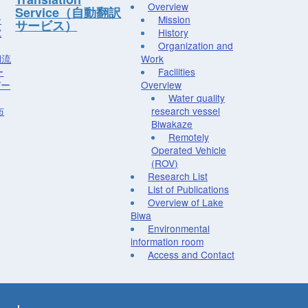
Overview
Service（自動翻訳
ー
Mission
サービス）
究
History
Organization and
湖流
Work
ー
Facilities
デー
Overview
Water quality
布
research vessel
Biwakaze
Remotely
Operated Vehicle
(ROV)
Research List
List of Publications
Overview of Lake
Biwa
Environmental
information room
Access and Contact