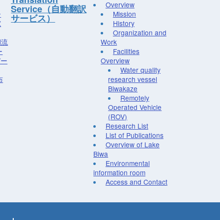
Overview
Service（自動翻訳
ー
Mission
サービス）
究
History
Organization and
湖流
Work
ー
Facilities
デー
Overview
Water quality
布
research vessel
Biwakaze
Remotely
Operated Vehicle
(ROV)
Research List
List of Publications
Overview of Lake
Biwa
Environmental
information room
Access and Contact