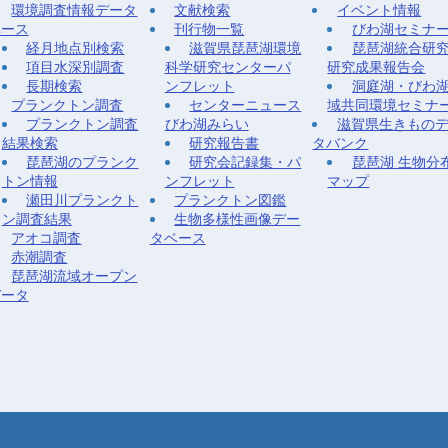
環境調査情報データ
文献検索
イベント情報
ベース
刊行物一覧
びわ湖セミナ
経月地点別検索
滋賀県琵琶湖環境
琵琶湖統合研
項目水深別調査
科学研究センターパ
研究成果報告会
長期検索
ンフレット
洞庭湖・びわ
プランクトン調査
センターニュース
域共同環境セミナ
プランクトン調査
びわ湖みらい
滋賀県生きもの
結果検索
研究報告書
タバンク
琵琶湖のプランク
研究会記録集・パ
琵琶湖 生物分
トン情報
ンフレット
マップ
瀬田川プランクト
プランクトン図鑑
ン調査結果
生物多様性画像デー
アオコ調査
タベース
赤潮調査
琵琶湖流域オープン
データ