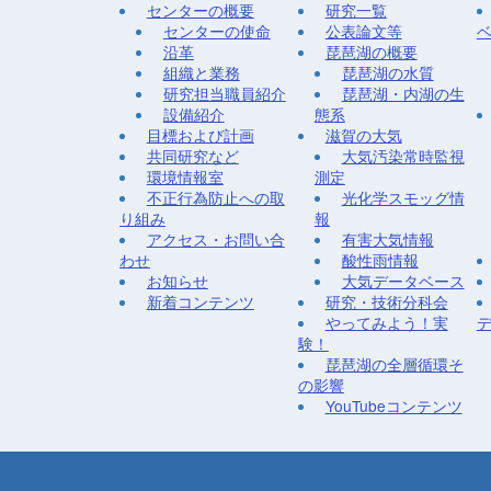
センターの概要
研究一覧
センターの使命
公表論文等
沿革
琵琶湖の概要
組織と業務
琵琶湖の水質
研究担当職員紹介
琵琶湖・内湖の生
設備紹介
態系
目標および計画
滋賀の大気
共同研究など
大気汚染常時監視
環境情報室
測定
不正行為防止への取
光化学スモッグ情
り組み
報
アクセス・お問い合
有害大気情報
わせ
酸性雨情報
お知らせ
大気データベース
新着コンテンツ
研究・技術分科会
やってみよう！実
験！
琵琶湖の全層循環そ
の影響
YouTubeコンテンツ