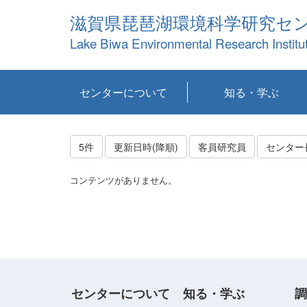
滋賀県琵琶湖環境科学研究セ
Lake Biwa Environmental Research Institu
センターについて
知る・学ぶ
センターの概要
目標および計画
共同研究など
環境情報室
不正行為防止への取
アクセス・お問い合
お知らせ
新着コンテンツ
センターの使命
沿革
組織と業務
研究担当職員紹介
設備紹介
研究一覧
公表論文等
琵琶湖の概要
滋賀の大気
研究・技術分科会
やってみよう！実
琵琶湖の全層循環そ
YouTubeコンテンツ
り組み
わせ
験！
の影響
5件
更新日時(降順)
客員研究員
センター
コンテンツがありません。
センターについて
知る・学ぶ
調