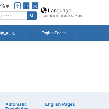
小
中
大
ズ変更
Language
(Automatic Translation Service)
参加する
English Pages
川プランクトン
県琵琶湖環境科
ーニュース び
報告書
会記録集・パン
ント情報
県生きものデー
なの外来生物調
なの調査
on
y
zation and
ties Overview
びわ湖みらい第42号_
びわ湖みらい第42号_
びわ湖みらい第43号_
びわ湖みらい第43号_
びわ湖セミナー
琵琶湖統合研究 研究
洞庭湖・びわ湖流域
センターの活動
県民データ
専門家データ
琵琶湖 生物分布マッ
Overview
Research List
List of Publications
Overview of Lake
Environmental
Access and Contact
果2026
究センターパン
みらい
ット
ンク
研究最前線
視点論点
研究最前線
視点論点
成果報告会
共同環境セミナー
プ
Biwa
information room
ット
Automatic
English Pages
Translation