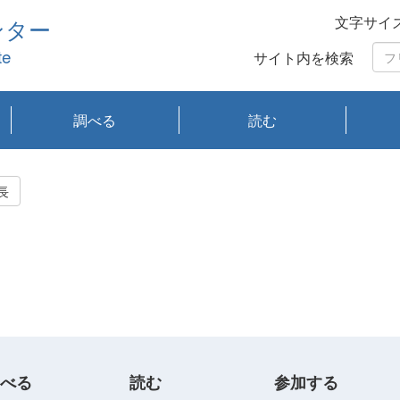
文字サイ
ンター
te
サイト内を検索
調べる
読む
琵琶湖の水質
琵琶湖・内湖の生態
大気汚染常時監視測
光化学スモッグ情報
有害大気情報
酸性雨情報
大気データベース
環境調査情報データ
プランクトン調査
アオコ調査
赤潮調査
琵琶湖流域オープン
大気汚染常時監視測
経月地点別検索
項目水深別調査
長期検索
プランクトン調査結
琵琶湖のプランクト
瀬田川プランクトン
琵琶湖流域オープン
琵琶湖流域オープン
琵琶湖流域オープン
琵琶湖流域オープン
琵琶湖流域オープン
琵琶湖流域オープン
文献検索
刊行物一覧
プランクトン図鑑
生物多様性画像デー
Water quality research
Remotely Operated
瀬田
滋賀
センタ
研究
研究
イベ
滋賀
みん
みん
Missi
Histor
Organi
Facili
系
定
ベース
データ
定結果等報告書
果検索
ン情報
調査結果
データ2020年度
データ2021年度
データ2022年度
データ2023年度
データ2024年度
データ2025年度
タベース
vessel Biwakaze
Vehicle (ROV)
調査結
学研
わ湖
フレ
タバ
査
Work
長
フレ
べる
読む
参加する