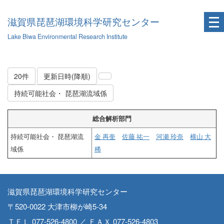
滋賀県琵琶湖環境科学研究センター
Lake Biwa Environmental Research Institute
20件
更新日時(降順)
持続可能社会・ 琵琶湖流域係
総合解析部門
持続可能社会・ 琵琶湖流
金 再奎
佐藤 祐一
河瀬 玲奈
横山 大
域係
稀
滋賀県琵琶湖環境科学研究センター
〒520-0022 大津市柳が崎5-34
ＴＥＬ 077-526-4800 ／ ＦＡＸ 077-526-4803