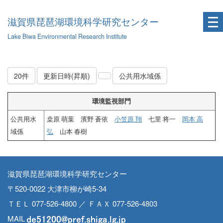
滋賀県琵琶湖環境科学研究センター
Lake Biwa Environmental Research Institute
20件
更新日時(昇順)
公共用水域係
環境監視部門
公共用水
桒原 萌葉 濱野 蒼依
小笠原 翔
七里 将一
岡本 高
域係
弘
山本 春樹
滋賀県琵琶湖環境科学研究センター
〒520-0022 大津市柳が崎5-34
ＴＥＬ 077-526-4800 ／ ＦＡＸ 077-526-4803
MAIL