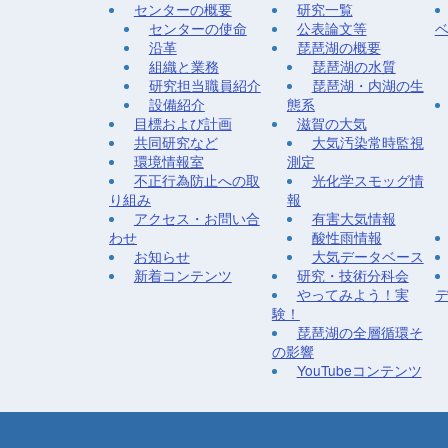
センターの概要
研究一覧
センターの使命
公表論文等
沿革
琵琶湖の概要
組織と業務
琵琶湖の水質
研究担当職員紹介
琵琶湖・内湖の生
設備紹介
態系
目標および計画
滋賀の大気
共同研究など
大気汚染常時監視
環境情報室
測定
不正行為防止への取
光化学スモッグ情
り組み
報
アクセス・お問い合
有害大気情報
わせ
酸性雨情報
お知らせ
大気データベース
新着コンテンツ
研究・技術分科会
やってみよう！実
験！
琵琶湖の全層循環そ
の影響
YouTubeコンテンツ