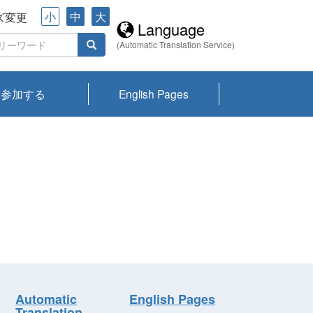
小
中
大
ズ変更
Language
(Automatic Translation Service)
参加する
English Pages
川プランクトン
県琵琶湖環境科
ーニュース び
報告書
会記録集・パン
ント情報
県生きものデー
なの外来生物調
なの調査
on
y
zation and
ties Overview
びわ湖みらい第42号_
びわ湖みらい第42号_
びわ湖みらい第43号_
びわ湖みらい第43号_
びわ湖セミナー
琵琶湖統合研究 研究
洞庭湖・びわ湖流域
センターの活動
県民データ
専門家データ
琵琶湖 生物分布マッ
Overview
Research List
List of Publications
Overview of Lake
Environmental
Access and Contact
果2026
究センターパン
みらい
ット
ンク
研究最前線
視点論点
研究最前線
視点論点
成果報告会
共同環境セミナー
プ
Biwa
information room
ット
Automatic
English Pages
Translation