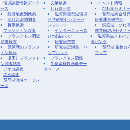
環境調査情報データ
文献検索
イベント情報
ベース
刊行物一覧
びわ湖セミナ
経月地点別検索
滋賀県琵琶湖環境
琵琶湖統合研
項目水深別調査
科学研究センターパ
研究成果報告会
長期検索
ンフレット
洞庭湖・びわ
プランクトン調査
センターニュース
域共同環境セミナ
プランクトン調査
びわ湖みらい
滋賀県生きもの
結果検索
研究報告書
タバンク
琵琶湖のプランク
研究会記録集・パ
琵琶湖 生物分
トン情報
ンフレット
マップ
瀬田川プランクト
プランクトン図鑑
ン調査結果
生物多様性画像デー
アオコ調査
タベース
赤潮調査
琵琶湖流域オープン
データ