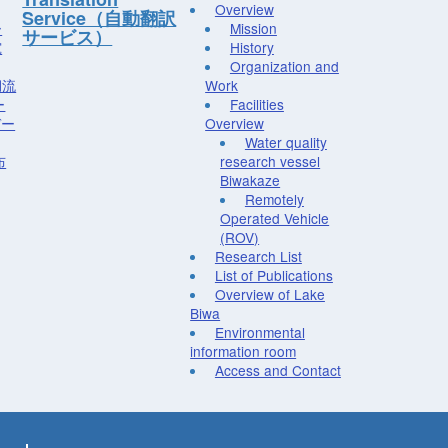
Overview
Service（自動翻訳
ー
Mission
サービス）
究
History
Organization and
湖流
Work
ー
Facilities
デー
Overview
Water quality
布
research vessel
Biwakaze
Remotely
Operated Vehicle
(ROV)
Research List
List of Publications
Overview of Lake
Biwa
Environmental
information room
Access and Contact