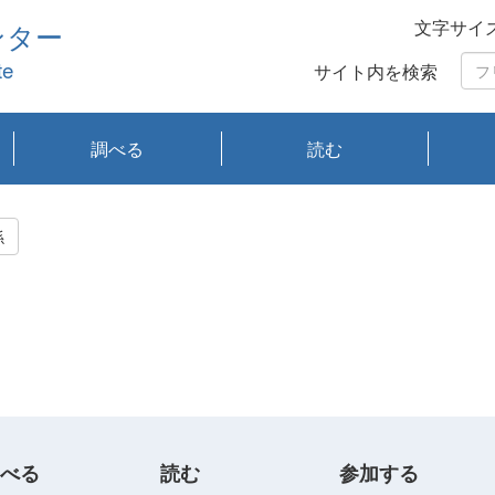
文字サイ
ンター
te
サイト内を検索
調べる
読む
琵琶湖の水質
琵琶湖・内湖の生態
大気汚染常時監視測
光化学スモッグ情報
有害大気情報
酸性雨情報
大気データベース
環境調査情報データ
プランクトン調査
アオコ調査
赤潮調査
琵琶湖流域オープン
大気汚染常時監視測
経月地点別検索
項目水深別調査
長期検索
プランクトン調査結
琵琶湖のプランクト
瀬田川プランクトン
琵琶湖流域オープン
琵琶湖流域オープン
琵琶湖流域オープン
琵琶湖流域オープン
琵琶湖流域オープン
琵琶湖流域オープン
文献検索
刊行物一覧
プランクトン図鑑
生物多様性画像デー
Water quality research
Remotely Operated
瀬田
滋賀
センタ
研究
研究
イベ
滋賀
みん
みん
Missi
Histor
Organi
Facili
系
定
ベース
データ
定結果等報告書
果検索
ン情報
調査結果
データ2020年度
データ2021年度
データ2022年度
データ2023年度
データ2024年度
データ2025年度
タベース
vessel Biwakaze
Vehicle (ROV)
調査結
学研
わ湖
フレ
タバ
査
Work
係
フレ
べる
読む
参加する