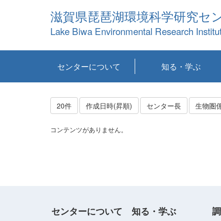
滋賀県琵琶湖環境科学研究セ
Lake Biwa Environmental Research Institu
センターについて
知る・学ぶ
センターの概要
目標および計画
共同研究など
環境情報室
不正行為防止への取
アクセス・お問い合
お知らせ
新着コンテンツ
センターの使命
沿革
組織と業務
研究担当職員紹介
設備紹介
研究一覧
公表論文等
琵琶湖の概要
滋賀の大気
研究・技術分科会
やってみよう！実
琵琶湖の全層循環そ
YouTubeコンテンツ
り組み
わせ
験！
の影響
20件
作成日時(昇順)
センター長
生物圏
コンテンツがありません。
センターについて
知る・学ぶ
調