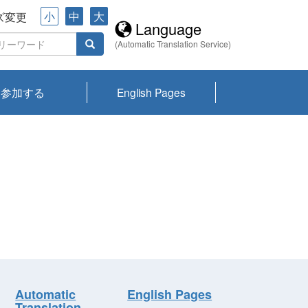
小
中
大
ズ変更
Language
(Automatic Translation Service)
参加する
English Pages
川プランクトン
県琵琶湖環境科
ーニュース び
報告書
会記録集・パン
ント情報
県生きものデー
なの外来生物調
なの調査
on
y
zation and
ties Overview
びわ湖みらい第42号_
びわ湖みらい第42号_
びわ湖みらい第43号_
びわ湖みらい第43号_
びわ湖セミナー
琵琶湖統合研究 研究
洞庭湖・びわ湖流域
センターの活動
県民データ
専門家データ
琵琶湖 生物分布マッ
Overview
Research List
List of Publications
Overview of Lake
Environmental
Access and Contact
果2026
究センターパン
みらい
ット
ンク
研究最前線
視点論点
研究最前線
視点論点
成果報告会
共同環境セミナー
プ
Biwa
information room
ット
Automatic
English Pages
Translation