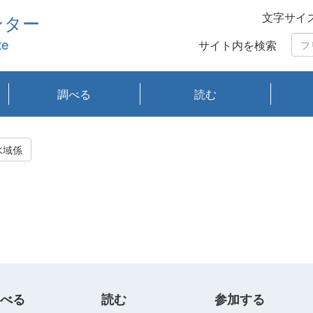
文字サイ
ンター
te
サイト内を検索
調べる
読む
琵琶湖の水質
琵琶湖・内湖の生態
大気汚染常時監視測
光化学スモッグ情報
有害大気情報
酸性雨情報
大気データベース
環境調査情報データ
プランクトン調査
アオコ調査
赤潮調査
琵琶湖流域オープン
大気汚染常時監視測
経月地点別検索
項目水深別調査
長期検索
プランクトン調査結
琵琶湖のプランクト
瀬田川プランクトン
琵琶湖流域オープン
琵琶湖流域オープン
琵琶湖流域オープン
琵琶湖流域オープン
琵琶湖流域オープン
琵琶湖流域オープン
文献検索
刊行物一覧
プランクトン図鑑
生物多様性画像デー
Water quality research
Remotely Operated
瀬田
滋賀
センタ
研究
研究
イベ
滋賀
みん
みん
Missi
Histor
Organi
Facili
系
定
ベース
データ
定結果等報告書
果検索
ン情報
調査結果
データ2020年度
データ2021年度
データ2022年度
データ2023年度
データ2024年度
データ2025年度
タベース
vessel Biwakaze
Vehicle (ROV)
調査結
学研
わ湖
フレ
タバ
査
Work
水域係
フレ
べる
読む
参加する