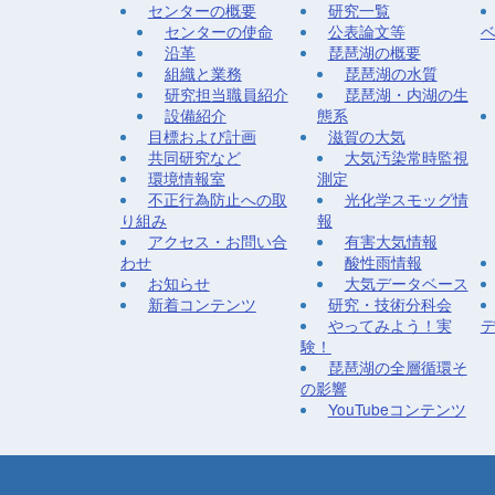
センターの概要
研究一覧
センターの使命
公表論文等
沿革
琵琶湖の概要
組織と業務
琵琶湖の水質
研究担当職員紹介
琵琶湖・内湖の生
設備紹介
態系
目標および計画
滋賀の大気
共同研究など
大気汚染常時監視
環境情報室
測定
不正行為防止への取
光化学スモッグ情
り組み
報
アクセス・お問い合
有害大気情報
わせ
酸性雨情報
お知らせ
大気データベース
新着コンテンツ
研究・技術分科会
やってみよう！実
験！
琵琶湖の全層循環そ
の影響
YouTubeコンテンツ