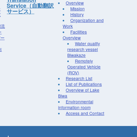
Overview
Service（自動翻訳
ー
Mission
サービス）
究
History
Organization and
湖流
Work
ー
Facilities
デー
Overview
Water quality
布
research vessel
Biwakaze
Remotely
Operated Vehicle
(ROV)
Research List
List of Publications
Overview of Lake
Biwa
Environmental
information room
Access and Contact