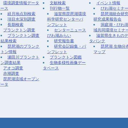
環境調査情報データ
文献検索
イベント情報
ベース
刊行物一覧
びわ湖セミナ
経月地点別検索
滋賀県琵琶湖環境
琵琶湖統合研
項目水深別調査
科学研究センターパ
研究成果報告会
長期検索
ンフレット
洞庭湖・びわ
プランクトン調査
センターニュース
域共同環境セミナ
プランクトン調査
びわ湖みらい
滋賀県生きもの
結果検索
研究報告書
タバンク
琵琶湖のプランク
研究会記録集・パ
琵琶湖 生物分
トン情報
ンフレット
マップ
瀬田川プランクト
プランクトン図鑑
ン調査結果
生物多様性画像デー
アオコ調査
タベース
赤潮調査
琵琶湖流域オープン
データ