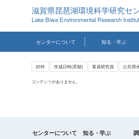
滋賀県琵琶湖環境科学研究セ
Lake Biwa Environmental Research Institu
センターについて
知る・学ぶ
センターの概要
目標および計画
共同研究など
環境情報室
不正行為防止への取
アクセス・お問い合
お知らせ
新着コンテンツ
センターの使命
沿革
組織と業務
研究担当職員紹介
設備紹介
研究一覧
公表論文等
琵琶湖の概要
滋賀の大気
研究・技術分科会
やってみよう！実
琵琶湖の全層循環そ
YouTubeコンテンツ
り組み
わせ
験！
の影響
20件
作成日時(昇順)
客員研究員
公共用
コンテンツがありません。
センターについて
知る・学ぶ
調