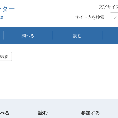
文字サイ
ンター
te
サイト内を検索
調べる
読む
琵琶湖の水質
琵琶湖・内湖の生態
大気汚染常時監視測
光化学スモッグ情報
有害大気情報
酸性雨情報
大気データベース
環境調査情報データ
プランクトン調査
アオコ調査
赤潮調査
琵琶湖流域オープン
大気汚染常時監視測
経月地点別検索
項目水深別調査
長期検索
プランクトン調査結
琵琶湖のプランクト
瀬田川プランクトン
琵琶湖流域オープン
琵琶湖流域オープン
琵琶湖流域オープン
琵琶湖流域オープン
琵琶湖流域オープン
琵琶湖流域オープン
文献検索
刊行物一覧
プランクトン図鑑
生物多様性画像デー
Water quality research
Remotely Operated
瀬田
滋賀
センタ
研究
研究
イベ
滋賀
みん
みん
Missi
Histor
Organi
Facili
系
定
ベース
データ
定結果等報告書
果検索
ン情報
調査結果
データ2020年度
データ2021年度
データ2022年度
データ2023年度
データ2024年度
データ2025年度
タベース
vessel Biwakaze
Vehicle (ROV)
調査結
学研
わ湖
フレ
タバ
査
Work
環境係
フレ
べる
読む
参加する