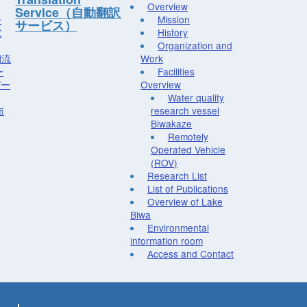
Overview
Service（自動翻訳
ー
Mission
サービス）
究
History
Organization and
湖流
Work
ー
Facilities
デー
Overview
Water quality
布
research vessel
Biwakaze
Remotely
Operated Vehicle
(ROV)
Research List
List of Publications
Overview of Lake
Biwa
Environmental
information room
Access and Contact