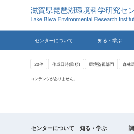
滋賀県琵琶湖環境科学研究セ
Lake Biwa Environmental Research Institu
センターについて
知る・学ぶ
センターの概要
目標および計画
共同研究など
環境情報室
不正行為防止への取
アクセス・お問い合
お知らせ
新着コンテンツ
センターの使命
沿革
組織と業務
研究担当職員紹介
設備紹介
研究一覧
公表論文等
琵琶湖の概要
滋賀の大気
研究・技術分科会
やってみよう！実
琵琶湖の全層循環そ
YouTubeコンテンツ
り組み
わせ
験！
の影響
20件
作成日時(降順)
環境監視部門
森林
コンテンツがありません。
センターについて
知る・学ぶ
調