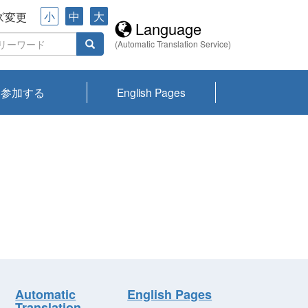
小
中
大
ズ変更
Language
(Automatic Translation Service)
参加する
English Pages
川プランクトン
県琵琶湖環境科
ーニュース び
報告書
会記録集・パン
ント情報
県生きものデー
なの外来生物調
なの調査
on
y
zation and
ties Overview
びわ湖みらい第42号_
びわ湖みらい第42号_
びわ湖みらい第43号_
びわ湖みらい第43号_
びわ湖セミナー
琵琶湖統合研究 研究
洞庭湖・びわ湖流域
センターの活動
県民データ
専門家データ
琵琶湖 生物分布マッ
Overview
Research List
List of Publications
Overview of Lake
Environmental
Access and Contact
果2026
究センターパン
みらい
ット
ンク
研究最前線
視点論点
研究最前線
視点論点
成果報告会
共同環境セミナー
プ
Biwa
information room
ット
Automatic
English Pages
Translation