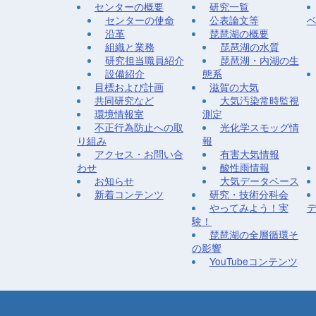
センターの概要
研究一覧
センターの使命
公表論文等
沿革
琵琶湖の概要
組織と業務
琵琶湖の水質
研究担当職員紹介
琵琶湖・内湖の生
設備紹介
態系
目標および計画
滋賀の大気
共同研究など
大気汚染常時監視
環境情報室
測定
不正行為防止への取
光化学スモッグ情
り組み
報
アクセス・お問い合
有害大気情報
わせ
酸性雨情報
お知らせ
大気データベース
新着コンテンツ
研究・技術分科会
やってみよう！実
験！
琵琶湖の全層循環そ
の影響
YouTubeコンテンツ