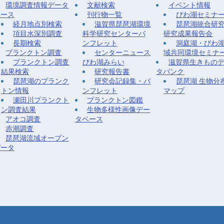
環境調査情報データ
文献検索
イベント情報
ベース
刊行物一覧
びわ湖セミナ
経月地点別検索
滋賀県琵琶湖環境
琵琶湖統合研
項目水深別調査
科学研究センターパ
研究成果報告会
長期検索
ンフレット
洞庭湖・びわ
プランクトン調査
センターニュース
域共同環境セミナ
プランクトン調査
びわ湖みらい
滋賀県生きもの
結果検索
研究報告書
タバンク
琵琶湖のプランク
研究会記録集・パ
琵琶湖 生物分
トン情報
ンフレット
マップ
瀬田川プランクト
プランクトン図鑑
ン調査結果
生物多様性画像デー
アオコ調査
タベース
赤潮調査
琵琶湖流域オープン
データ