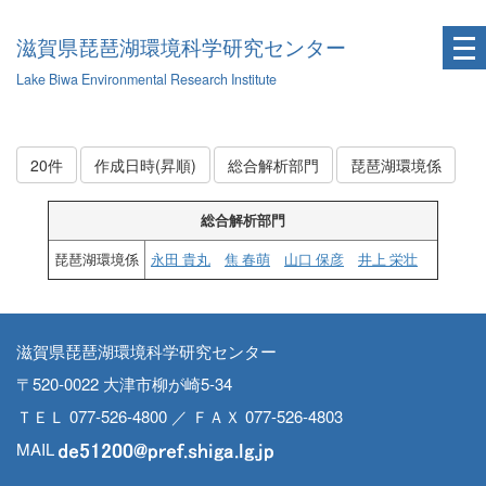
滋賀県琵琶湖環境科学研究センター
Lake Biwa Environmental Research Institute
20件
作成日時(昇順)
総合解析部門
琵琶湖環境係
総合解析部門
琵琶湖環境係
永田 貴丸
焦 春萌
山口 保彦
井上 栄壮
滋賀県琵琶湖環境科学研究センター
〒520-0022 大津市柳が崎5-34
ＴＥＬ 077-526-4800 ／ ＦＡＸ 077-526-4803
MAIL