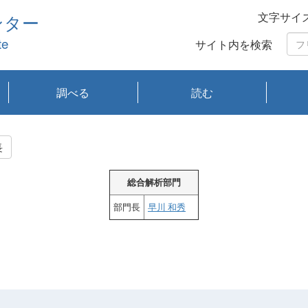
文字サイ
ンター
te
サイト内を検索
調べる
読む
琵琶湖の水質
琵琶湖・内湖の生態
大気汚染常時監視測
光化学スモッグ情報
有害大気情報
酸性雨情報
大気データベース
環境調査情報データ
プランクトン調査
アオコ調査
赤潮調査
琵琶湖流域オープン
大気汚染常時監視測
経月地点別検索
項目水深別調査
長期検索
プランクトン調査結
琵琶湖のプランクト
瀬田川プランクトン
琵琶湖流域オープン
琵琶湖流域オープン
琵琶湖流域オープン
琵琶湖流域オープン
琵琶湖流域オープン
琵琶湖流域オープン
文献検索
刊行物一覧
プランクトン図鑑
生物多様性画像デー
Water quality research
Remotely Operated
瀬田
滋賀
センタ
研究
研究
イベ
滋賀
みん
みん
Missi
Histor
Organi
Facili
系
定
ベース
データ
定結果等報告書
果検索
ン情報
調査結果
データ2020年度
データ2021年度
データ2022年度
データ2023年度
データ2024年度
データ2025年度
タベース
vessel Biwakaze
Vehicle (ROV)
調査結
学研
わ湖
フレ
タバ
査
Work
長
フレ
総合解析部門
部門長
早川 和秀