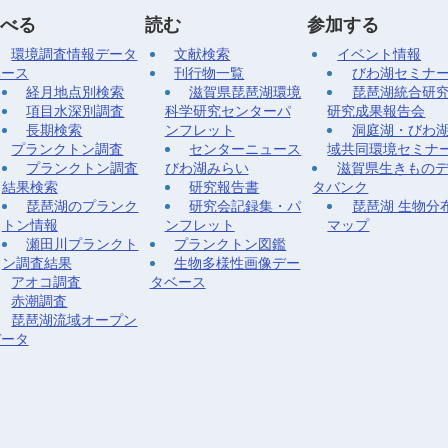
べる
読む
参加する
環境調査情報データ
文献検索
イベント情報
ベース
刊行物一覧
びわ湖セミナ
経月地点別検索
滋賀県琵琶湖環境
琵琶湖統合研
項目水深別調査
科学研究センターパ
研究成果報告会
長期検索
ンフレット
洞庭湖・びわ
プランクトン調査
センターニュース
域共同環境セミナ
プランクトン調査
びわ湖みらい
滋賀県生きもの
結果検索
研究報告書
タバンク
琵琶湖のプランク
研究会記録集・パ
琵琶湖 生物分
トン情報
ンフレット
マップ
瀬田川プランクト
プランクトン図鑑
ン調査結果
生物多様性画像デー
アオコ調査
タベース
赤潮調査
琵琶湖流域オープン
データ