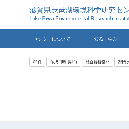
滋賀県琵琶湖環境科学研究セ
Lake Biwa Environmental Research Institu
センターについて
知る・学ぶ
センターの概要
目標および計画
共同研究など
環境情報室
不正行為防止への取
アクセス・お問い合
お知らせ
新着コンテンツ
センターの使命
沿革
組織と業務
研究担当職員紹介
設備紹介
研究一覧
公表論文等
琵琶湖の概要
滋賀の大気
研究・技術分科会
やってみよう！実
琵琶湖の全層循環そ
YouTubeコンテンツ
り組み
わせ
験！
の影響
20件
作成日時(昇順)
総合解析部門
部門