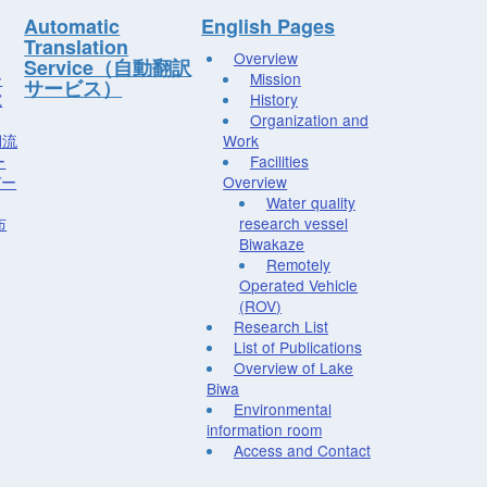
Automatic
English Pages
Translation
Overview
Service（自動翻訳
ー
Mission
サービス）
究
History
Organization and
湖流
Work
ー
Facilities
デー
Overview
Water quality
布
research vessel
Biwakaze
Remotely
Operated Vehicle
(ROV)
Research List
List of Publications
Overview of Lake
Biwa
Environmental
information room
Access and Contact