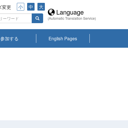
小
中
大
ズ変更
Language
(Automatic Translation Service)
参加する
English Pages
川プランクトン
県琵琶湖環境科
ーニュース び
報告書
会記録集・パン
ント情報
県生きものデー
なの外来生物調
なの調査
on
y
zation and
ties Overview
びわ湖みらい第42号_
びわ湖みらい第42号_
びわ湖みらい第43号_
びわ湖みらい第43号_
びわ湖セミナー
琵琶湖統合研究 研究
洞庭湖・びわ湖流域
センターの活動
県民データ
専門家データ
琵琶湖 生物分布マッ
Overview
Research List
List of Publications
Overview of Lake
Environmental
Access and Contact
果2026
究センターパン
みらい
ット
ンク
研究最前線
視点論点
研究最前線
視点論点
成果報告会
共同環境セミナー
プ
Biwa
information room
ット