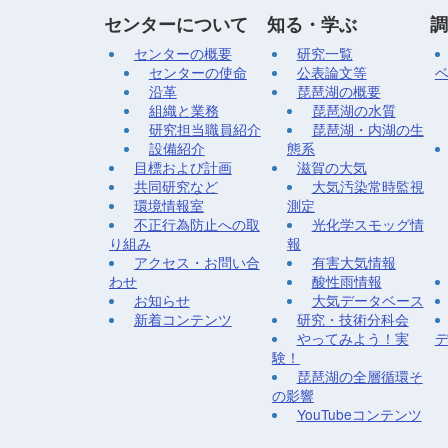
センターについて
知る・学ぶ
調
センターの概要
研究一覧
センターの使命
公表論文等
沿革
琵琶湖の概要
組織と業務
琵琶湖の水質
研究担当職員紹介
琵琶湖・内湖の生
設備紹介
態系
目標および計画
滋賀の大気
共同研究など
大気汚染常時監視
環境情報室
測定
不正行為防止への取
光化学スモッグ情
り組み
報
アクセス・お問い合
有害大気情報
わせ
酸性雨情報
お知らせ
大気データベース
新着コンテンツ
研究・技術分科会
やってみよう！実
験！
琵琶湖の全層循環そ
の影響
YouTubeコンテンツ