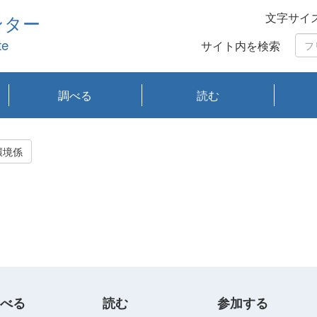
文字サイ
ンター
te
サイト内を検索
調べる
読む
琵琶湖の水質
琵琶湖・内湖の生態
大気汚染常時監視測
光化学スモッグ情報
有害大気情報
酸性雨情報
大気データベース
環境調査情報データ
プランクトン調査
アオコ調査
赤潮調査
琵琶湖流域オープン
大気汚染常時監視測
経月地点別検索
項目水深別調査
長期検索
プランクトン調査結
琵琶湖のプランクト
瀬田川プランクトン
琵琶湖流域オープン
琵琶湖流域オープン
琵琶湖流域オープン
琵琶湖流域オープン
琵琶湖流域オープン
琵琶湖流域オープン
文献検索
刊行物一覧
プランクトン図鑑
生物多様性画像デー
Water quality research
Remotely Operated
瀬田
滋賀
センタ
研究
研究
イベ
滋賀
みん
みん
Missi
Histor
Organi
Facili
系
定
ベース
データ
定結果等報告書
果検索
ン情報
調査結果
データ2020年度
データ2021年度
データ2022年度
データ2023年度
データ2024年度
データ2025年度
タベース
vessel Biwakaze
Vehicle (ROV)
調査結
学研
わ湖
フレ
タバ
査
Work
環境係
フレ
べる
読む
参加する