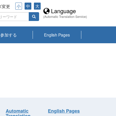
小
中
大
ズ変更
Language
(Automatic Translation Service)
参加する
English Pages
川プランクトン
県琵琶湖環境科
ーニュース び
報告書
会記録集・パン
ント情報
県生きものデー
なの外来生物調
なの調査
on
y
zation and
ties Overview
びわ湖みらい第42号_
びわ湖みらい第42号_
びわ湖みらい第43号_
びわ湖みらい第43号_
びわ湖セミナー
琵琶湖統合研究 研究
洞庭湖・びわ湖流域
センターの活動
県民データ
専門家データ
琵琶湖 生物分布マッ
Overview
Research List
List of Publications
Overview of Lake
Environmental
Access and Contact
果2026
究センターパン
みらい
ット
ンク
研究最前線
視点論点
研究最前線
視点論点
成果報告会
共同環境セミナー
プ
Biwa
information room
ット
Automatic
English Pages
Translation