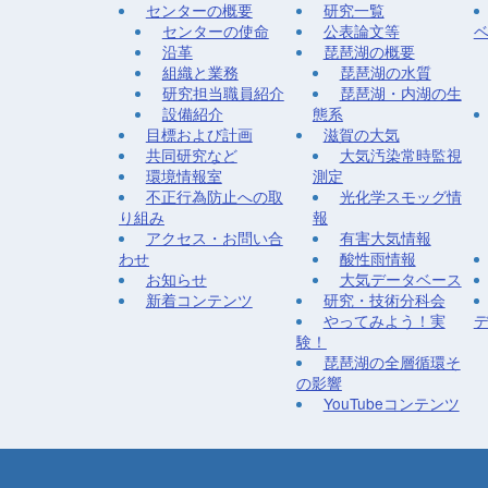
センターの概要
研究一覧
センターの使命
公表論文等
沿革
琵琶湖の概要
組織と業務
琵琶湖の水質
研究担当職員紹介
琵琶湖・内湖の生
設備紹介
態系
目標および計画
滋賀の大気
共同研究など
大気汚染常時監視
環境情報室
測定
不正行為防止への取
光化学スモッグ情
り組み
報
アクセス・お問い合
有害大気情報
わせ
酸性雨情報
お知らせ
大気データベース
新着コンテンツ
研究・技術分科会
やってみよう！実
験！
琵琶湖の全層循環そ
の影響
YouTubeコンテンツ