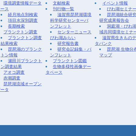
環境調査情報データ
文献検索
イベント情報
ベース
刊行物一覧
びわ湖セミナ
経月地点別検索
滋賀県琵琶湖環境
琵琶湖統合研
項目水深別調査
科学研究センターパ
研究成果報告会
長期検索
ンフレット
洞庭湖・びわ
プランクトン調査
センターニュース
域共同環境セミナ
プランクトン調査
びわ湖みらい
滋賀県生きもの
結果検索
研究報告書
タバンク
琵琶湖のプランク
研究会記録集・パ
琵琶湖 生物分
トン情報
ンフレット
マップ
瀬田川プランクト
プランクトン図鑑
ン調査結果
生物多様性画像デー
アオコ調査
タベース
赤潮調査
琵琶湖流域オープン
データ