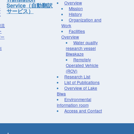
Overview
Service（自動翻訳
ー
Mission
サービス）
究
History
Organization and
湖流
Work
ー
Facilities
デー
Overview
Water quality
布
research vessel
Biwakaze
Remotely
Operated Vehicle
(ROV)
Research List
List of Publications
Overview of Lake
Biwa
Environmental
information room
Access and Contact