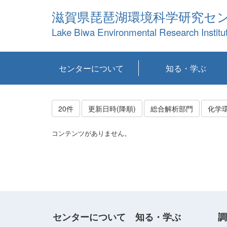
滋賀県琵琶湖環境科学研究セ
Lake Biwa Environmental Research Institu
センターについて
知る・学ぶ
センターの概要
目標および計画
共同研究など
環境情報室
不正行為防止への取
アクセス・お問い合
お知らせ
新着コンテンツ
センターの使命
沿革
組織と業務
研究担当職員紹介
設備紹介
研究一覧
公表論文等
琵琶湖の概要
滋賀の大気
研究・技術分科会
やってみよう！実
琵琶湖の全層循環そ
YouTubeコンテンツ
り組み
わせ
験！
の影響
20件
更新日時(降順)
総合解析部門
化学
コンテンツがありません。
センターについて
知る・学ぶ
調