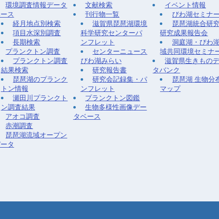
環境調査情報データ
文献検索
イベント情報
ベース
刊行物一覧
びわ湖セミナ
経月地点別検索
滋賀県琵琶湖環境
琵琶湖統合研
項目水深別調査
科学研究センターパ
研究成果報告会
長期検索
ンフレット
洞庭湖・びわ
プランクトン調査
センターニュース
域共同環境セミナ
プランクトン調査
びわ湖みらい
滋賀県生きもの
結果検索
研究報告書
タバンク
琵琶湖のプランク
研究会記録集・パ
琵琶湖 生物分
トン情報
ンフレット
マップ
瀬田川プランクト
プランクトン図鑑
ン調査結果
生物多様性画像デー
アオコ調査
タベース
赤潮調査
琵琶湖流域オープン
データ