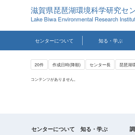
滋賀県琵琶湖環境科学研究セ
Lake Biwa Environmental Research Institu
センターについて
知る・学ぶ
センターの概要
目標および計画
共同研究など
環境情報室
不正行為防止への取
アクセス・お問い合
お知らせ
新着コンテンツ
センターの使命
沿革
組織と業務
研究担当職員紹介
設備紹介
研究一覧
公表論文等
琵琶湖の概要
滋賀の大気
研究・技術分科会
やってみよう！実
琵琶湖の全層循環そ
YouTubeコンテンツ
り組み
わせ
験！
の影響
20件
作成日時(降順)
センター長
琵琶湖
コンテンツがありません。
センターについて
知る・学ぶ
調