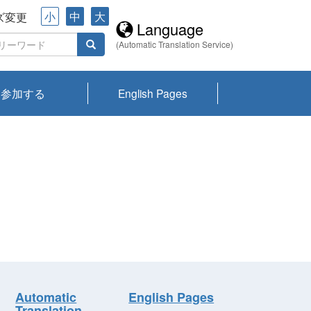
小
中
大
ズ変更
Language
(Automatic Translation Service)
参加する
English Pages
川プランクトン
県琵琶湖環境科
ーニュース び
報告書
会記録集・パン
ント情報
県生きものデー
なの外来生物調
なの調査
on
y
zation and
ties Overview
びわ湖みらい第42号_
びわ湖みらい第42号_
びわ湖みらい第43号_
びわ湖みらい第43号_
びわ湖セミナー
琵琶湖統合研究 研究
洞庭湖・びわ湖流域
センターの活動
県民データ
専門家データ
琵琶湖 生物分布マッ
Overview
Research List
List of Publications
Overview of Lake
Environmental
Access and Contact
果2026
究センターパン
みらい
ット
ンク
研究最前線
視点論点
研究最前線
視点論点
成果報告会
共同環境セミナー
プ
Biwa
information room
ット
Automatic
English Pages
Translation