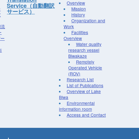
Overview
Service（自動翻訳
ー
Mission
サービス）
究
History
Organization and
湖流
Work
ー
Facilities
デー
Overview
Water quality
布
research vessel
Biwakaze
Remotely
Operated Vehicle
(ROV)
Research List
List of Publications
Overview of Lake
Biwa
Environmental
information room
Access and Contact