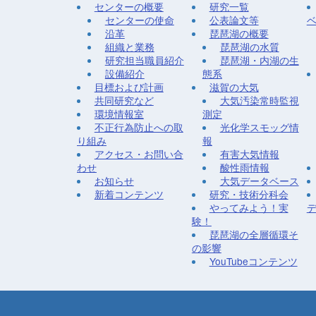
センターの概要
研究一覧
センターの使命
公表論文等
沿革
琵琶湖の概要
組織と業務
琵琶湖の水質
研究担当職員紹介
琵琶湖・内湖の生
設備紹介
態系
目標および計画
滋賀の大気
共同研究など
大気汚染常時監視
環境情報室
測定
不正行為防止への取
光化学スモッグ情
り組み
報
アクセス・お問い合
有害大気情報
わせ
酸性雨情報
お知らせ
大気データベース
新着コンテンツ
研究・技術分科会
やってみよう！実
験！
琵琶湖の全層循環そ
の影響
YouTubeコンテンツ