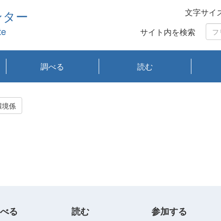
文字サイ
ンター
te
サイト内を検索
調べる
読む
琵琶湖の水質
琵琶湖・内湖の生態
大気汚染常時監視測
光化学スモッグ情報
有害大気情報
酸性雨情報
大気データベース
環境調査情報データ
プランクトン調査
アオコ調査
赤潮調査
琵琶湖流域オープン
大気汚染常時監視測
経月地点別検索
項目水深別調査
長期検索
プランクトン調査結
琵琶湖のプランクト
瀬田川プランクトン
琵琶湖流域オープン
琵琶湖流域オープン
琵琶湖流域オープン
琵琶湖流域オープン
琵琶湖流域オープン
琵琶湖流域オープン
文献検索
刊行物一覧
プランクトン図鑑
生物多様性画像デー
Water quality research
Remotely Operated
瀬田
滋賀
センタ
研究
研究
イベ
滋賀
みん
みん
Missi
Histor
Organi
Facili
系
定
ベース
データ
定結果等報告書
果検索
ン情報
調査結果
データ2020年度
データ2021年度
データ2022年度
データ2023年度
データ2024年度
データ2025年度
タベース
vessel Biwakaze
Vehicle (ROV)
調査結
学研
わ湖
フレ
タバ
査
Work
環境係
フレ
べる
読む
参加する