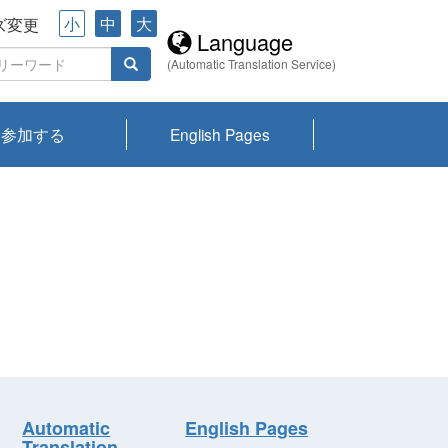
小
中
大
ズ変更
Language
(Automatic Translation Service)
参加する
English Pages
川プランクトン
県琵琶湖環境科
ーニュース び
報告書
会記録集・パン
ント情報
県生きものデー
なの外来生物調
なの調査
on
y
zation and
ties Overview
びわ湖みらい第42号_
びわ湖みらい第42号_
びわ湖みらい第43号_
びわ湖みらい第43号_
びわ湖セミナー
琵琶湖統合研究 研究
洞庭湖・びわ湖流域
センターの活動
県民データ
専門家データ
琵琶湖 生物分布マッ
Overview
Research List
List of Publications
Overview of Lake
Environmental
Access and Contact
果2026
究センターパン
みらい
ット
ンク
研究最前線
視点論点
研究最前線
視点論点
成果報告会
共同環境セミナー
プ
Biwa
information room
ット
Automatic
English Pages
Translation