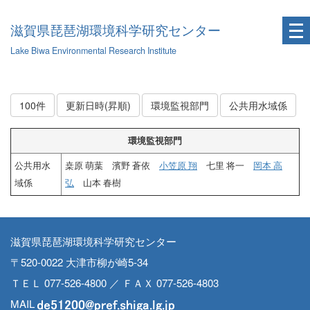
滋賀県琵琶湖環境科学研究センター
Lake Biwa Environmental Research Institute
100件
更新日時(昇順)
環境監視部門
公共用水域係
環境監視部門
公共用水
桒原 萌葉 濱野 蒼依
小笠原 翔
七里 将一
岡本 高
域係
弘
山本 春樹
滋賀県琵琶湖環境科学研究センター
〒520-0022 大津市柳が崎5-34
ＴＥＬ 077-526-4800 ／ ＦＡＸ 077-526-4803
MAIL