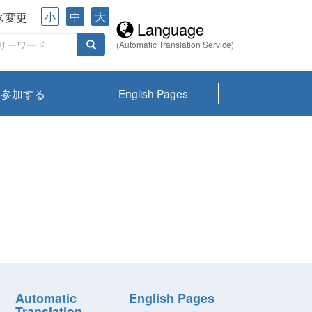
小
中
大
ズ変更
Language
(Automatic Translation Service)
参加する
English Pages
川プランクトン
県琵琶湖環境科
ーニュース び
報告書
会記録集・パン
ント情報
県生きものデー
なの外来生物調
なの調査
on
y
zation and
ties Overview
びわ湖みらい第42号_
びわ湖みらい第42号_
びわ湖みらい第43号_
びわ湖みらい第43号_
びわ湖セミナー
琵琶湖統合研究 研究
洞庭湖・びわ湖流域
センターの活動
県民データ
専門家データ
琵琶湖 生物分布マッ
Overview
Research List
List of Publications
Overview of Lake
Environmental
Access and Contact
果2026
究センターパン
みらい
ット
ンク
研究最前線
視点論点
研究最前線
視点論点
成果報告会
共同環境セミナー
プ
Biwa
information room
ット
Automatic
English Pages
Translation