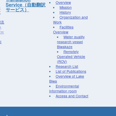
Overview
Service（自動翻訳
ー
Mission
サービス）
究
History
Organization and
湖流
Work
ー
Facilities
デー
Overview
Water quality
布
research vessel
Biwakaze
Remotely
Operated Vehicle
(ROV)
Research List
List of Publications
Overview of Lake
Biwa
Environmental
information room
Access and Contact