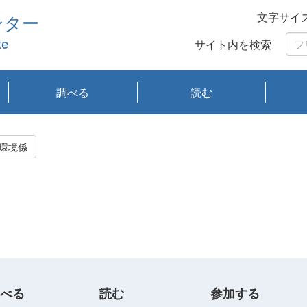
文字サイ
ンター
te
サイト内を検索
調べる
読む
琵琶湖の水質
琵琶湖・内湖の生態
大気汚染常時監視測
光化学スモッグ情報
有害大気情報
酸性雨情報
大気データベース
環境調査情報データ
プランクトン調査
アオコ調査
赤潮調査
琵琶湖流域オープン
大気汚染常時監視測
経月地点別検索
項目水深別調査
長期検索
プランクトン調査結
琵琶湖のプランクト
瀬田川プランクトン
琵琶湖流域オープン
琵琶湖流域オープン
琵琶湖流域オープン
琵琶湖流域オープン
琵琶湖流域オープン
琵琶湖流域オープン
文献検索
刊行物一覧
プランクトン図鑑
生物多様性画像デー
Water quality research
Remotely Operated
瀬田
滋賀
センタ
研究
研究
イベ
滋賀
みん
みん
Missi
Histor
Organi
Facili
系
定
ベース
データ
定結果等報告書
果検索
ン情報
調査結果
データ2020年度
データ2021年度
データ2022年度
データ2023年度
データ2024年度
データ2025年度
タベース
vessel Biwakaze
Vehicle (ROV)
調査結
学研
わ湖
フレ
タバ
査
Work
環境係
フレ
べる
読む
参加する