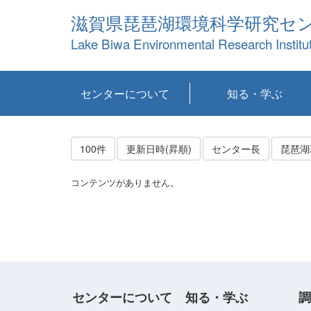
滋賀県琵琶湖環境科学研究セ
Lake Biwa Environmental Research Institu
センターについて
知る・学ぶ
センターの概要
目標および計画
共同研究など
環境情報室
不正行為防止への取
アクセス・お問い合
お知らせ
新着コンテンツ
センターの使命
沿革
組織と業務
研究担当職員紹介
設備紹介
研究一覧
公表論文等
琵琶湖の概要
滋賀の大気
研究・技術分科会
やってみよう！実
琵琶湖の全層循環そ
YouTubeコンテンツ
り組み
わせ
験！
の影響
100件
更新日時(昇順)
センター長
琵琶湖
コンテンツがありません。
センターについて
知る・学ぶ
調