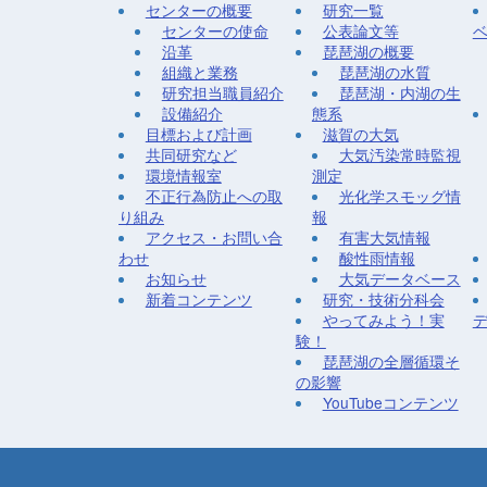
センターの概要
研究一覧
センターの使命
公表論文等
沿革
琵琶湖の概要
組織と業務
琵琶湖の水質
研究担当職員紹介
琵琶湖・内湖の生
設備紹介
態系
目標および計画
滋賀の大気
共同研究など
大気汚染常時監視
環境情報室
測定
不正行為防止への取
光化学スモッグ情
り組み
報
アクセス・お問い合
有害大気情報
わせ
酸性雨情報
お知らせ
大気データベース
新着コンテンツ
研究・技術分科会
やってみよう！実
験！
琵琶湖の全層循環そ
の影響
YouTubeコンテンツ