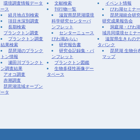
環境調査情報データ
文献検索
イベント情報
ベース
刊行物一覧
びわ湖セミナ
経月地点別検索
滋賀県琵琶湖環境
琵琶湖統合研
項目水深別調査
科学研究センターパ
研究成果報告会
長期検索
ンフレット
洞庭湖・びわ
プランクトン調査
センターニュース
域共同環境セミナ
プランクトン調査
びわ湖みらい
滋賀県生きもの
結果検索
研究報告書
タバンク
琵琶湖のプランク
研究会記録集・パ
琵琶湖 生物分
トン情報
ンフレット
マップ
瀬田川プランクト
プランクトン図鑑
ン調査結果
生物多様性画像デー
アオコ調査
タベース
赤潮調査
琵琶湖流域オープン
データ