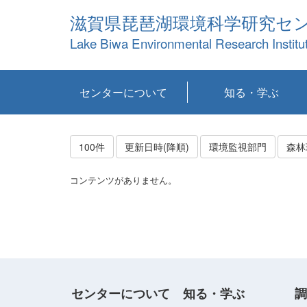
滋賀県琵琶湖環境科学研究セ
Lake Biwa Environmental Research Institu
センターについて
知る・学ぶ
センターの概要
目標および計画
共同研究など
環境情報室
不正行為防止への取
アクセス・お問い合
お知らせ
新着コンテンツ
センターの使命
沿革
組織と業務
研究担当職員紹介
設備紹介
研究一覧
公表論文等
琵琶湖の概要
滋賀の大気
研究・技術分科会
やってみよう！実
琵琶湖の全層循環そ
YouTubeコンテンツ
り組み
わせ
験！
の影響
100件
更新日時(降順)
環境監視部門
森林
コンテンツがありません。
センターについて
知る・学ぶ
調