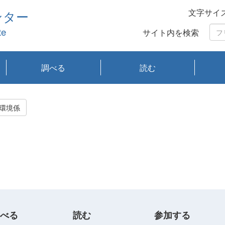
文字サイ
ンター
te
サイト内を検索
調べる
読む
琵琶湖の水質
琵琶湖・内湖の生態
大気汚染常時監視測
光化学スモッグ情報
有害大気情報
酸性雨情報
大気データベース
環境調査情報データ
プランクトン調査
アオコ調査
赤潮調査
琵琶湖流域オープン
大気汚染常時監視測
経月地点別検索
項目水深別調査
長期検索
プランクトン調査結
琵琶湖のプランクト
瀬田川プランクトン
琵琶湖流域オープン
琵琶湖流域オープン
琵琶湖流域オープン
琵琶湖流域オープン
琵琶湖流域オープン
琵琶湖流域オープン
文献検索
刊行物一覧
プランクトン図鑑
生物多様性画像デー
Water quality research
Remotely Operated
瀬田
滋賀
センタ
研究
研究
イベ
滋賀
みん
みん
Missi
Histor
Organi
Facili
系
定
ベース
データ
定結果等報告書
果検索
ン情報
調査結果
データ2020年度
データ2021年度
データ2022年度
データ2023年度
データ2024年度
データ2025年度
タベース
vessel Biwakaze
Vehicle (ROV)
調査結
学研
わ湖
フレ
タバ
査
Work
環境係
フレ
べる
読む
参加する