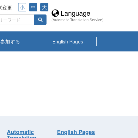
小
中
大
ズ変更
Language
(Automatic Translation Service)
参加する
English Pages
川プランクトン
県琵琶湖環境科
ーニュース び
報告書
会記録集・パン
ント情報
県生きものデー
なの外来生物調
なの調査
on
y
zation and
ties Overview
びわ湖みらい第42号_
びわ湖みらい第42号_
びわ湖みらい第43号_
びわ湖みらい第43号_
びわ湖セミナー
琵琶湖統合研究 研究
洞庭湖・びわ湖流域
センターの活動
県民データ
専門家データ
琵琶湖 生物分布マッ
Overview
Research List
List of Publications
Overview of Lake
Environmental
Access and Contact
果2026
究センターパン
みらい
ット
ンク
研究最前線
視点論点
研究最前線
視点論点
成果報告会
共同環境セミナー
プ
Biwa
information room
ット
Automatic
English Pages
Translation