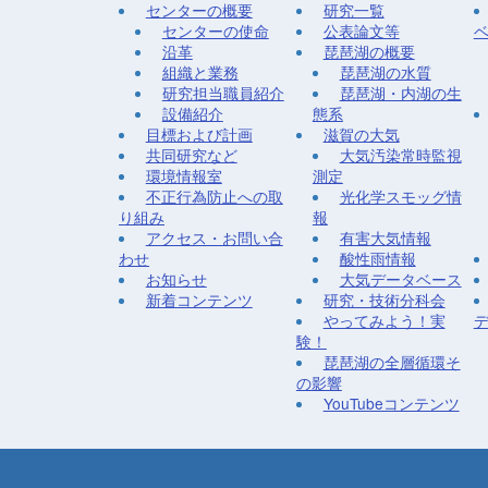
センターの概要
研究一覧
センターの使命
公表論文等
沿革
琵琶湖の概要
組織と業務
琵琶湖の水質
研究担当職員紹介
琵琶湖・内湖の生
設備紹介
態系
目標および計画
滋賀の大気
共同研究など
大気汚染常時監視
環境情報室
測定
不正行為防止への取
光化学スモッグ情
り組み
報
アクセス・お問い合
有害大気情報
わせ
酸性雨情報
お知らせ
大気データベース
新着コンテンツ
研究・技術分科会
やってみよう！実
験！
琵琶湖の全層循環そ
の影響
YouTubeコンテンツ