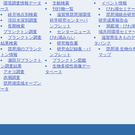
環境調査情報データ
文献検索
イベント情報
ベース
刊行物一覧
びわ湖セミナ
経月地点別検索
滋賀県琵琶湖環境
琵琶湖統合研
項目水深別調査
科学研究センターパ
研究成果報告会
長期検索
ンフレット
洞庭湖・びわ
プランクトン調査
センターニュース
域共同環境セミナ
プランクトン調査
びわ湖みらい
滋賀県生きもの
結果検索
研究報告書
タバンク
琵琶湖のプランク
研究会記録集・パ
琵琶湖 生物分
トン情報
ンフレット
マップ
瀬田川プランクト
プランクトン図鑑
ン調査結果
生物多様性画像デー
アオコ調査
タベース
赤潮調査
琵琶湖流域オープン
データ