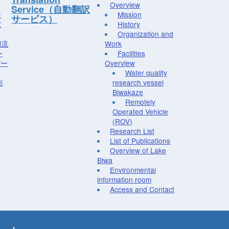
Overview
Service（自動翻訳
ー
Mission
サービス）
究
History
Organization and
湖流
Work
ー
Facilities
デー
Overview
Water quality
布
research vessel
Biwakaze
Remotely
Operated Vehicle
(ROV)
Research List
List of Publications
Overview of Lake
Biwa
Environmental
information room
Access and Contact