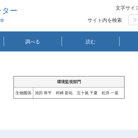
文字サイ
ンター
te
サイト内を検索
調べる
読む
琵琶湖の水質
琵琶湖・内湖の生態
大気汚染常時監視測
光化学スモッグ情報
有害大気情報
酸性雨情報
大気データベース
環境調査情報データ
プランクトン調査
アオコ調査
赤潮調査
琵琶湖流域オープン
大気汚染常時監視測
経月地点別検索
項目水深別調査
長期検索
プランクトン調査結
琵琶湖のプランクト
瀬田川プランクトン
琵琶湖流域オープン
琵琶湖流域オープン
琵琶湖流域オープン
琵琶湖流域オープン
琵琶湖流域オープン
琵琶湖流域オープン
文献検索
刊行物一覧
プランクトン図鑑
生物多様性画像デー
Water quality research
Remotely Operated
瀬田
滋賀
センタ
研究
研究
イベ
滋賀
みん
みん
Missi
Histor
Organi
Facili
系
定
ベース
データ
定結果等報告書
果検索
ン情報
調査結果
データ2020年度
データ2021年度
データ2022年度
データ2023年度
データ2024年度
データ2025年度
タベース
vessel Biwakaze
Vehicle (ROV)
調査結
学研
わ湖
フレ
タバ
査
Work
フレ
環境監視部門
生物圏係
池田 将平 村崎 新祐 五十嵐 千夏 松井 一葉