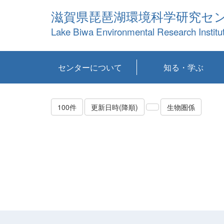
滋賀県琵琶湖環境科学研究セ
Lake Biwa Environmental Research Institu
センターについて
知る・学ぶ
センターの概要
目標および計画
共同研究など
環境情報室
不正行為防止への取
アクセス・お問い合
お知らせ
新着コンテンツ
センターの使命
沿革
組織と業務
研究担当職員紹介
設備紹介
研究一覧
公表論文等
琵琶湖の概要
滋賀の大気
研究・技術分科会
やってみよう！実
琵琶湖の全層循環そ
YouTubeコンテンツ
り組み
わせ
験！
の影響
100件
更新日時(降順)
生物圏係