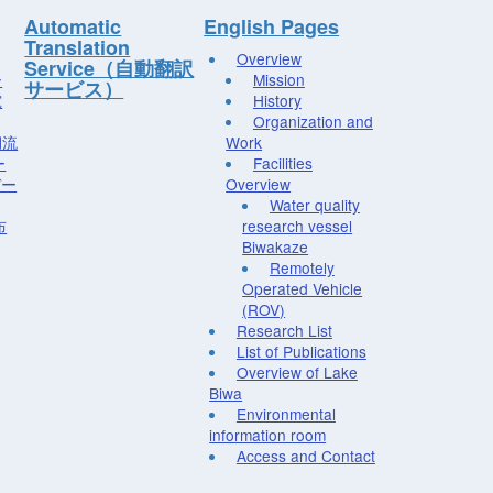
Automatic
English Pages
Translation
Overview
Service（自動翻訳
ー
Mission
サービス）
究
History
Organization and
湖流
Work
ー
Facilities
デー
Overview
Water quality
布
research vessel
Biwakaze
Remotely
Operated Vehicle
(ROV)
Research List
List of Publications
Overview of Lake
Biwa
Environmental
information room
Access and Contact