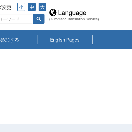
小
中
大
ズ変更
Language
(Automatic Translation Service)
参加する
English Pages
川プランクトン
県琵琶湖環境科
ーニュース び
報告書
会記録集・パン
ント情報
県生きものデー
なの外来生物調
なの調査
on
y
zation and
ties Overview
びわ湖みらい第42号_
びわ湖みらい第42号_
びわ湖みらい第43号_
びわ湖みらい第43号_
びわ湖セミナー
琵琶湖統合研究 研究
洞庭湖・びわ湖流域
センターの活動
県民データ
専門家データ
琵琶湖 生物分布マッ
Overview
Research List
List of Publications
Overview of Lake
Environmental
Access and Contact
果2026
究センターパン
みらい
ット
ンク
研究最前線
視点論点
研究最前線
視点論点
成果報告会
共同環境セミナー
プ
Biwa
information room
ット