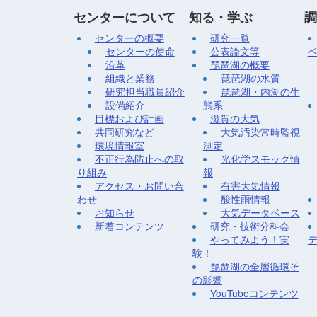
センターについて
知る・学ぶ
調
センターの概要
研究一覧
センターの使命
公表論文等
沿革
琵琶湖の概要
組織と業務
琵琶湖の水質
研究担当職員紹介
琵琶湖・内湖の生
設備紹介
態系
目標および計画
滋賀の大気
共同研究など
大気汚染常時監視
環境情報室
測定
不正行為防止への取
光化学スモッグ情
り組み
報
アクセス・お問い合
有害大気情報
わせ
酸性雨情報
お知らせ
大気データベース
新着コンテンツ
研究・技術分科会
やってみよう！実
験！
琵琶湖の全層循環そ
の影響
YouTubeコンテンツ