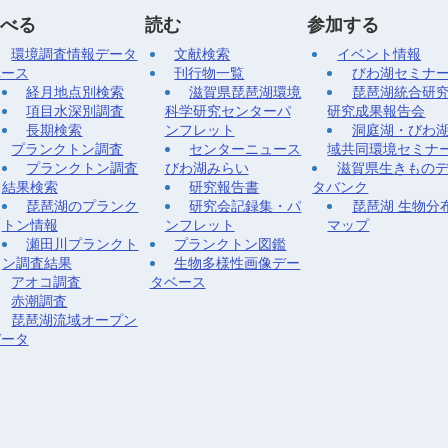
べる
読む
参加する
環境調査情報データ
文献検索
イベント情報
ベース
刊行物一覧
びわ湖セミナ
経月地点別検索
滋賀県琵琶湖環境
琵琶湖統合研
項目水深別調査
科学研究センターパ
研究成果報告会
長期検索
ンフレット
洞庭湖・びわ
プランクトン調査
センターニュース
域共同環境セミナ
プランクトン調査
びわ湖みらい
滋賀県生きもの
結果検索
研究報告書
タバンク
琵琶湖のプランク
研究会記録集・パ
琵琶湖 生物分
トン情報
ンフレット
マップ
瀬田川プランクト
プランクトン図鑑
ン調査結果
生物多様性画像デー
アオコ調査
タベース
赤潮調査
琵琶湖流域オープン
データ