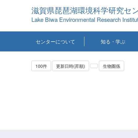
滋賀県琵琶湖環境科学研究セ
Lake Biwa Environmental Research Institu
センターについて
知る・学ぶ
センターの概要
目標および計画
共同研究など
環境情報室
不正行為防止への取
アクセス・お問い合
お知らせ
新着コンテンツ
センターの使命
沿革
組織と業務
研究担当職員紹介
設備紹介
研究一覧
公表論文等
琵琶湖の概要
滋賀の大気
研究・技術分科会
やってみよう！実
琵琶湖の全層循環そ
YouTubeコンテンツ
り組み
わせ
験！
の影響
100件
更新日時(昇順)
生物圏係