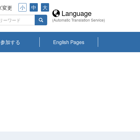
小
中
大
ズ変更
Language
(Automatic Translation Service)
参加する
English Pages
川プランクトン
県琵琶湖環境科
ーニュース び
報告書
会記録集・パン
ント情報
県生きものデー
なの外来生物調
なの調査
on
y
zation and
ties Overview
びわ湖みらい第42号_
びわ湖みらい第42号_
びわ湖みらい第43号_
びわ湖みらい第43号_
びわ湖セミナー
琵琶湖統合研究 研究
洞庭湖・びわ湖流域
センターの活動
県民データ
専門家データ
琵琶湖 生物分布マッ
Overview
Research List
List of Publications
Overview of Lake
Environmental
Access and Contact
果2026
究センターパン
みらい
ット
ンク
研究最前線
視点論点
研究最前線
視点論点
成果報告会
共同環境セミナー
プ
Biwa
information room
ット