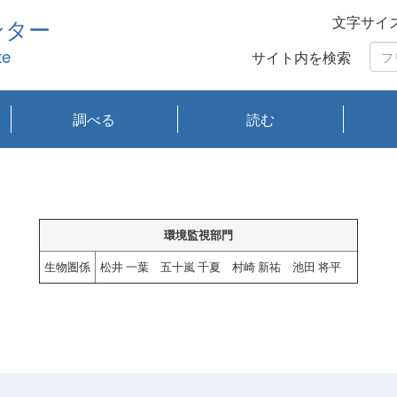
文字サイ
ンター
te
サイト内を検索
調べる
読む
琵琶湖の水質
琵琶湖・内湖の生態
大気汚染常時監視測
光化学スモッグ情報
有害大気情報
酸性雨情報
大気データベース
環境調査情報データ
プランクトン調査
アオコ調査
赤潮調査
琵琶湖流域オープン
大気汚染常時監視測
経月地点別検索
項目水深別調査
長期検索
プランクトン調査結
琵琶湖のプランクト
瀬田川プランクトン
琵琶湖流域オープン
琵琶湖流域オープン
琵琶湖流域オープン
琵琶湖流域オープン
琵琶湖流域オープン
琵琶湖流域オープン
文献検索
刊行物一覧
プランクトン図鑑
生物多様性画像デー
Water quality research
Remotely Operated
瀬田
滋賀
センタ
研究
研究
イベ
滋賀
みん
みん
Missi
Histor
Organi
Facili
系
定
ベース
データ
定結果等報告書
果検索
ン情報
調査結果
データ2020年度
データ2021年度
データ2022年度
データ2023年度
データ2024年度
データ2025年度
タベース
vessel Biwakaze
Vehicle (ROV)
調査結
学研
わ湖
フレ
タバ
査
Work
フレ
環境監視部門
生物圏係
松井 一葉 五十嵐 千夏 村崎 新祐 池田 将平