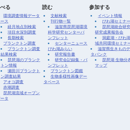
べる
読む
参加する
環境調査情報データ
文献検索
イベント情報
ベース
刊行物一覧
びわ湖セミナ
経月地点別検索
滋賀県琵琶湖環境
琵琶湖統合研
項目水深別調査
科学研究センターパ
研究成果報告会
長期検索
ンフレット
洞庭湖・びわ
プランクトン調査
センターニュース
域共同環境セミナ
プランクトン調査
びわ湖みらい
滋賀県生きもの
結果検索
研究報告書
タバンク
琵琶湖のプランク
研究会記録集・パ
琵琶湖 生物分
トン情報
ンフレット
マップ
瀬田川プランクト
プランクトン図鑑
ン調査結果
生物多様性画像デー
アオコ調査
タベース
赤潮調査
琵琶湖流域オープン
データ