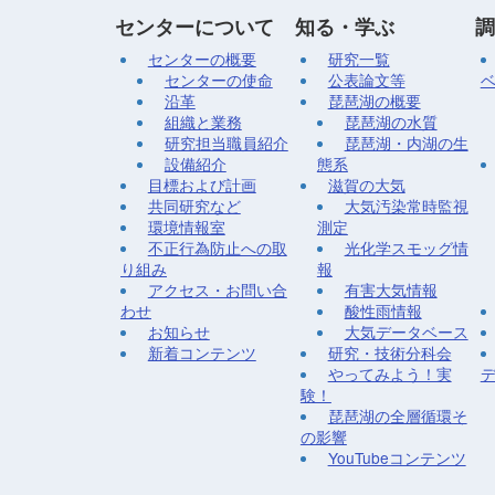
センターについて
知る・学ぶ
調
センターの概要
研究一覧
センターの使命
公表論文等
沿革
琵琶湖の概要
組織と業務
琵琶湖の水質
研究担当職員紹介
琵琶湖・内湖の生
設備紹介
態系
目標および計画
滋賀の大気
共同研究など
大気汚染常時監視
環境情報室
測定
不正行為防止への取
光化学スモッグ情
り組み
報
アクセス・お問い合
有害大気情報
わせ
酸性雨情報
お知らせ
大気データベース
新着コンテンツ
研究・技術分科会
やってみよう！実
験！
琵琶湖の全層循環そ
の影響
YouTubeコンテンツ