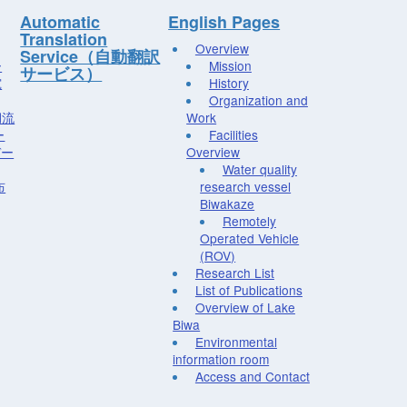
Automatic
English Pages
Translation
Overview
Service（自動翻訳
ー
Mission
サービス）
究
History
Organization and
湖流
Work
ー
Facilities
デー
Overview
Water quality
布
research vessel
Biwakaze
Remotely
Operated Vehicle
(ROV)
Research List
List of Publications
Overview of Lake
Biwa
Environmental
information room
Access and Contact