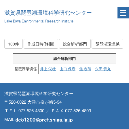
滋賀県琵琶湖環境科学研究センター
Lake Biwa Environmental Research Institute
100件
作成日時(降順)
総合解析部門
琵琶湖環境係
総合解析部門
琵琶湖環境係
井上 栄壮
山口 保彦
焦 春萌
永田 貴丸
滋賀県琵琶湖環境科学研究センター
〒520-0022 大津市柳が崎5-34
ＴＥＬ 077-526-4800 ／ ＦＡＸ 077-526-4803
MAIL