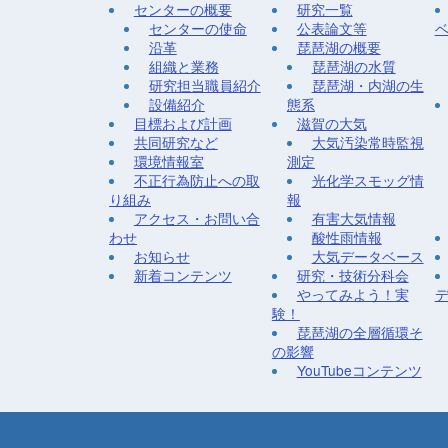
センターの概要
研究一覧
センターの使命
公表論文等
沿革
琵琶湖の概要
組織と業務
琵琶湖の水質
研究担当職員紹介
琵琶湖・内湖の生
設備紹介
態系
目標および計画
滋賀の大気
共同研究など
大気汚染常時監視
環境情報室
測定
不正行為防止への取
光化学スモッグ情
り組み
報
アクセス・お問い合
有害大気情報
わせ
酸性雨情報
お知らせ
大気データベース
新着コンテンツ
研究・技術分科会
やってみよう！実
験！
琵琶湖の全層循環そ
の影響
YouTubeコンテンツ