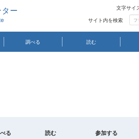
文字サイ
ンター
te
サイト内を検索
調べる
読む
琵琶湖の水質
琵琶湖・内湖の生態
大気汚染常時監視測
光化学スモッグ情報
有害大気情報
酸性雨情報
大気データベース
環境調査情報データ
プランクトン調査
アオコ調査
赤潮調査
琵琶湖流域オープン
大気汚染常時監視測
経月地点別検索
項目水深別調査
長期検索
プランクトン調査結
琵琶湖のプランクト
瀬田川プランクトン
琵琶湖流域オープン
琵琶湖流域オープン
琵琶湖流域オープン
琵琶湖流域オープン
琵琶湖流域オープン
琵琶湖流域オープン
文献検索
刊行物一覧
プランクトン図鑑
生物多様性画像デー
Water quality research
Remotely Operated
瀬田
滋賀
センタ
研究
研究
イベ
滋賀
みん
みん
Missi
Histor
Organi
Facili
系
定
ベース
データ
定結果等報告書
果検索
ン情報
調査結果
データ2020年度
データ2021年度
データ2022年度
データ2023年度
データ2024年度
データ2025年度
タベース
vessel Biwakaze
Vehicle (ROV)
調査結
学研
わ湖
フレ
タバ
査
Work
フレ
べる
読む
参加する