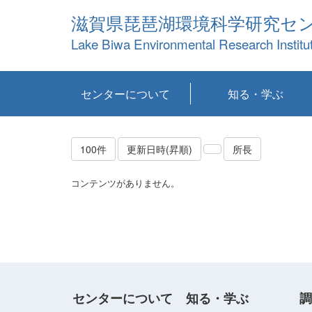
滋賀県琵琶湖環境科学研究セ
Lake Biwa Environmental Research Institu
センターについて
知る・学ぶ
センターの概要
目標および計画
共同研究など
環境情報室
不正行為防止への取
アクセス・お問い合
お知らせ
新着コンテンツ
センターの使命
沿革
組織と業務
研究担当職員紹介
設備紹介
研究一覧
公表論文等
琵琶湖の概要
滋賀の大気
研究・技術分科会
やってみよう！実
琵琶湖の全層循環そ
YouTubeコンテンツ
り組み
わせ
験！
の影響
100件
更新日時(昇順)
所長
コンテンツがありません。
センターについて
知る・学ぶ
調