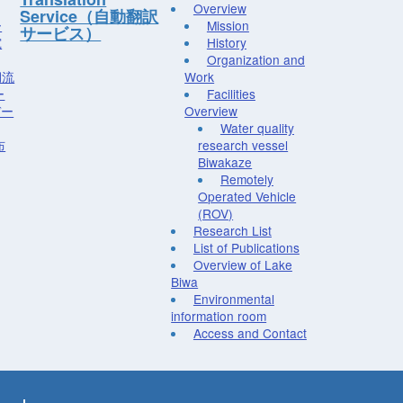
Overview
Service（自動翻訳
ー
Mission
サービス）
究
History
Organization and
湖流
Work
ー
Facilities
デー
Overview
Water quality
布
research vessel
Biwakaze
Remotely
Operated Vehicle
(ROV)
Research List
List of Publications
Overview of Lake
Biwa
Environmental
information room
Access and Contact