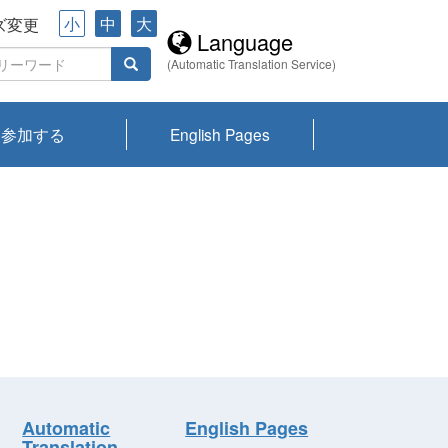
小
中
大
ズ変更
Language
(Automatic Translation Service)
参加する
English Pages
川プランクトン
県琵琶湖環境科
ーニュース び
報告書
会記録集・パン
ント情報
県生きものデー
なの外来生物調
なの調査
on
y
zation and
ties Overview
びわ湖みらい第42号_
びわ湖みらい第42号_
びわ湖みらい第43号_
びわ湖みらい第43号_
びわ湖セミナー
琵琶湖統合研究 研究
洞庭湖・びわ湖流域
センターの活動
県民データ
専門家データ
琵琶湖 生物分布マッ
Overview
Research List
List of Publications
Overview of Lake
Environmental
Access and Contact
果2026
究センターパン
みらい
ット
ンク
研究最前線
視点論点
研究最前線
視点論点
成果報告会
共同環境セミナー
プ
Biwa
information room
ット
Automatic
English Pages
Translation