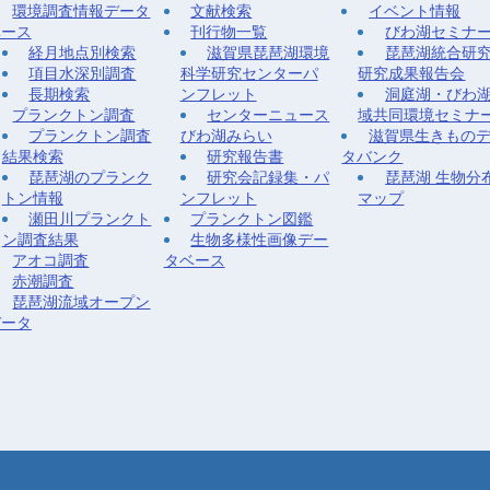
環境調査情報データ
文献検索
イベント情報
ベース
刊行物一覧
びわ湖セミナ
経月地点別検索
滋賀県琵琶湖環境
琵琶湖統合研
項目水深別調査
科学研究センターパ
研究成果報告会
長期検索
ンフレット
洞庭湖・びわ
プランクトン調査
センターニュース
域共同環境セミナ
プランクトン調査
びわ湖みらい
滋賀県生きもの
結果検索
研究報告書
タバンク
琵琶湖のプランク
研究会記録集・パ
琵琶湖 生物分
トン情報
ンフレット
マップ
瀬田川プランクト
プランクトン図鑑
ン調査結果
生物多様性画像デー
アオコ調査
タベース
赤潮調査
琵琶湖流域オープン
データ