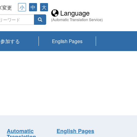
小
中
大
ズ変更
Language
(Automatic Translation Service)
参加する
English Pages
川プランクトン
県琵琶湖環境科
ーニュース び
報告書
会記録集・パン
ント情報
県生きものデー
なの外来生物調
なの調査
on
y
zation and
ties Overview
びわ湖みらい第42号_
びわ湖みらい第42号_
びわ湖みらい第43号_
びわ湖みらい第43号_
びわ湖セミナー
琵琶湖統合研究 研究
洞庭湖・びわ湖流域
センターの活動
県民データ
専門家データ
琵琶湖 生物分布マッ
Overview
Research List
List of Publications
Overview of Lake
Environmental
Access and Contact
果2026
究センターパン
みらい
ット
ンク
研究最前線
視点論点
研究最前線
視点論点
成果報告会
共同環境セミナー
プ
Biwa
information room
ット
Automatic
English Pages
Translation