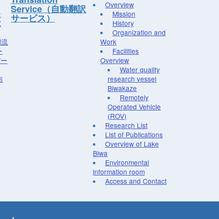
Overview
Service（自動翻訳
ー
Mission
サービス）
究
History
Organization and
湖流
Work
ー
Facilities
デー
Overview
Water quality
布
research vessel
Biwakaze
Remotely
Operated Vehicle
(ROV)
Research List
List of Publications
Overview of Lake
Biwa
Environmental
information room
Access and Contact