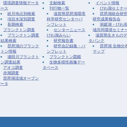
環境調査情報データ
文献検索
イベント情報
ベース
刊行物一覧
びわ湖セミナ
経月地点別検索
滋賀県琵琶湖環境
琵琶湖統合研
項目水深別調査
科学研究センターパ
研究成果報告会
長期検索
ンフレット
洞庭湖・びわ
プランクトン調査
センターニュース
域共同環境セミナ
プランクトン調査
びわ湖みらい
滋賀県生きもの
結果検索
研究報告書
タバンク
琵琶湖のプランク
研究会記録集・パ
琵琶湖 生物分
トン情報
ンフレット
マップ
瀬田川プランクト
プランクトン図鑑
ン調査結果
生物多様性画像デー
アオコ調査
タベース
赤潮調査
琵琶湖流域オープン
データ