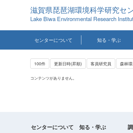
滋賀県琵琶湖環境科学研究セ
Lake Biwa Environmental Research Institu
センターについて
知る・学ぶ
センターの概要
目標および計画
共同研究など
環境情報室
不正行為防止への取
アクセス・お問い合
お知らせ
新着コンテンツ
センターの使命
沿革
組織と業務
研究担当職員紹介
設備紹介
研究一覧
公表論文等
琵琶湖の概要
滋賀の大気
研究・技術分科会
やってみよう！実
琵琶湖の全層循環そ
YouTubeコンテンツ
り組み
わせ
験！
の影響
100件
更新日時(昇順)
客員研究員
森林環
コンテンツがありません。
センターについて
知る・学ぶ
調