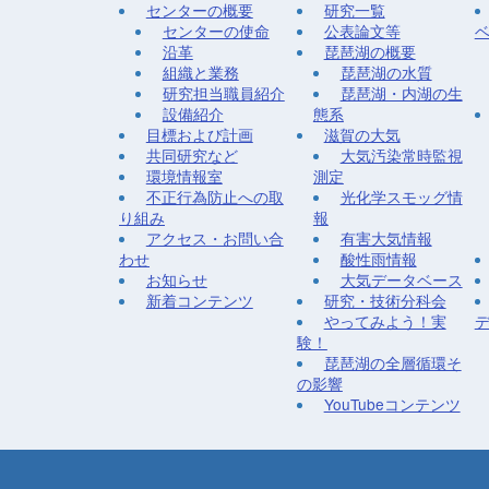
センターの概要
研究一覧
センターの使命
公表論文等
沿革
琵琶湖の概要
組織と業務
琵琶湖の水質
研究担当職員紹介
琵琶湖・内湖の生
設備紹介
態系
目標および計画
滋賀の大気
共同研究など
大気汚染常時監視
環境情報室
測定
不正行為防止への取
光化学スモッグ情
り組み
報
アクセス・お問い合
有害大気情報
わせ
酸性雨情報
お知らせ
大気データベース
新着コンテンツ
研究・技術分科会
やってみよう！実
験！
琵琶湖の全層循環そ
の影響
YouTubeコンテンツ