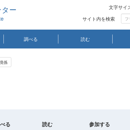
文字サイ
ンター
te
サイト内を検索
調べる
読む
琵琶湖の水質
琵琶湖・内湖の生態
大気汚染常時監視測
光化学スモッグ情報
有害大気情報
酸性雨情報
大気データベース
環境調査情報データ
プランクトン調査
アオコ調査
赤潮調査
琵琶湖流域オープン
大気汚染常時監視測
経月地点別検索
項目水深別調査
長期検索
プランクトン調査結
琵琶湖のプランクト
瀬田川プランクトン
琵琶湖流域オープン
琵琶湖流域オープン
琵琶湖流域オープン
琵琶湖流域オープン
琵琶湖流域オープン
琵琶湖流域オープン
文献検索
刊行物一覧
プランクトン図鑑
生物多様性画像デー
Water quality research
Remotely Operated
瀬田
滋賀
センタ
研究
研究
イベ
滋賀
みん
みん
Missi
Histor
Organi
Facili
系
定
ベース
データ
定結果等報告書
果検索
ン情報
調査結果
データ2020年度
データ2021年度
データ2022年度
データ2023年度
データ2024年度
データ2025年度
タベース
vessel Biwakaze
Vehicle (ROV)
調査結
学研
わ湖
フレ
タバ
査
Work
境係
フレ
べる
読む
参加する