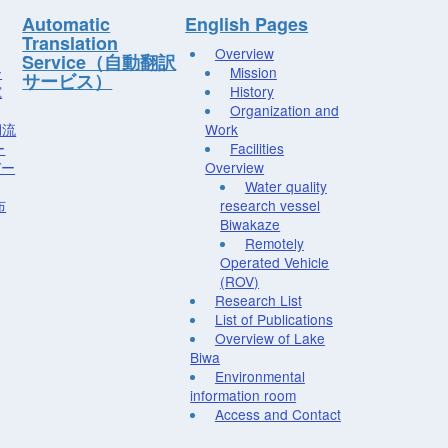
Automatic
English Pages
Translation
Overview
Service（自動翻訳
ー
Mission
サービス）
究
History
Organization and
湖流
Work
ー
Facilities
デー
Overview
Water quality
布
research vessel
Biwakaze
Remotely
Operated Vehicle
(ROV)
Research List
List of Publications
Overview of Lake
Biwa
Environmental
information room
Access and Contact