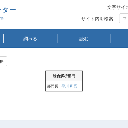
文字サイ
ンター
te
サイト内を検索
調べる
読む
琵琶湖の水質
琵琶湖・内湖の生態
大気汚染常時監視測
光化学スモッグ情報
有害大気情報
酸性雨情報
大気データベース
環境調査情報データ
プランクトン調査
アオコ調査
赤潮調査
琵琶湖流域オープン
大気汚染常時監視測
経月地点別検索
項目水深別調査
長期検索
プランクトン調査結
琵琶湖のプランクト
瀬田川プランクトン
琵琶湖流域オープン
琵琶湖流域オープン
琵琶湖流域オープン
琵琶湖流域オープン
琵琶湖流域オープン
琵琶湖流域オープン
文献検索
刊行物一覧
プランクトン図鑑
生物多様性画像デー
Water quality research
Remotely Operated
瀬田
滋賀
センタ
研究
研究
イベ
滋賀
みん
みん
Missi
Histor
Organi
Facili
系
定
ベース
データ
定結果等報告書
果検索
ン情報
調査結果
データ2020年度
データ2021年度
データ2022年度
データ2023年度
データ2024年度
データ2025年度
タベース
vessel Biwakaze
Vehicle (ROV)
調査結
学研
わ湖
フレ
タバ
査
Work
長
フレ
総合解析部門
部門長
早川 和秀