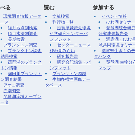
べる
読む
参加する
環境調査情報データ
文献検索
イベント情報
ベース
刊行物一覧
びわ湖セミナ
経月地点別検索
滋賀県琵琶湖環境
琵琶湖統合研
項目水深別調査
科学研究センターパ
研究成果報告会
長期検索
ンフレット
洞庭湖・びわ
プランクトン調査
センターニュース
域共同環境セミナ
プランクトン調査
びわ湖みらい
滋賀県生きもの
結果検索
研究報告書
タバンク
琵琶湖のプランク
研究会記録集・パ
琵琶湖 生物分
トン情報
ンフレット
マップ
瀬田川プランクト
プランクトン図鑑
ン調査結果
生物多様性画像デー
アオコ調査
タベース
赤潮調査
琵琶湖流域オープン
データ