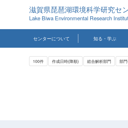
滋賀県琵琶湖環境科学研究セ
Lake Biwa Environmental Research Institu
センターについて
知る・学ぶ
センターの概要
目標および計画
共同研究など
環境情報室
不正行為防止への取
アクセス・お問い合
お知らせ
新着コンテンツ
センターの使命
沿革
組織と業務
研究担当職員紹介
設備紹介
研究一覧
公表論文等
琵琶湖の概要
滋賀の大気
研究・技術分科会
やってみよう！実
琵琶湖の全層循環そ
YouTubeコンテンツ
り組み
わせ
験！
の影響
100件
作成日時(降順)
総合解析部門
部門