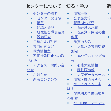
センターについて
知る・学ぶ
調
センターの概要
研究一覧
センターの使命
公表論文等
沿革
琵琶湖の概要
組織と業務
琵琶湖の水質
研究担当職員紹介
琵琶湖・内湖の生
設備紹介
態系
目標および計画
滋賀の大気
共同研究など
大気汚染常時監視
環境情報室
測定
不正行為防止への取
光化学スモッグ情
り組み
報
アクセス・お問い合
有害大気情報
わせ
酸性雨情報
お知らせ
大気データベース
新着コンテンツ
研究・技術分科会
やってみよう！実
験！
琵琶湖の全層循環そ
の影響
YouTubeコンテンツ