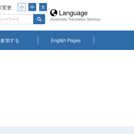
小
中
大
ズ変更
Language
(Automatic Translation Service)
参加する
English Pages
川プランクトン
県琵琶湖環境科
ーニュース び
報告書
会記録集・パン
ント情報
県生きものデー
なの外来生物調
なの調査
on
y
zation and
ties Overview
びわ湖みらい第42号_
びわ湖みらい第42号_
びわ湖みらい第43号_
びわ湖みらい第43号_
びわ湖セミナー
琵琶湖統合研究 研究
洞庭湖・びわ湖流域
センターの活動
県民データ
専門家データ
琵琶湖 生物分布マッ
Overview
Research List
List of Publications
Overview of Lake
Environmental
Access and Contact
果2026
究センターパン
みらい
ット
ンク
研究最前線
視点論点
研究最前線
視点論点
成果報告会
共同環境セミナー
プ
Biwa
information room
ット