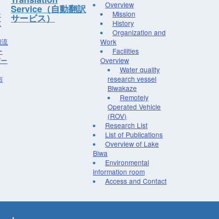
Overview
Service（自動翻訳
ー
Mission
サービス）
究
History
Organization and
湖流
Work
ー
Facilities
デー
Overview
Water quality
布
research vessel
Biwakaze
Remotely
Operated Vehicle
(ROV)
Research List
List of Publications
Overview of Lake
Biwa
Environmental
information room
Access and Contact