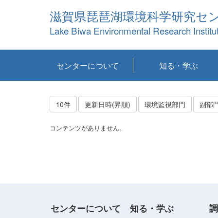
滋賀県琵琶湖環境科学研究セ
Lake Biwa Environmental Research Institu
センターについて
知る・学ぶ
センターの概要
目標および計画
共同研究など
環境情報室
不正行為防止への取
アクセス・お問い合
お知らせ
新着コンテンツ
センターの使命
沿革
組織と業務
研究担当職員紹介
設備紹介
研究一覧
公表論文等
琵琶湖の概要
滋賀の大気
研究・技術分科会
やってみよう！実
琵琶湖の全層循環そ
YouTubeコンテンツ
り組み
わせ
験！
の影響
10件
更新日時(昇順)
環境監視部門
副部
コンテンツがありません。
センターについて
知る・学ぶ
調