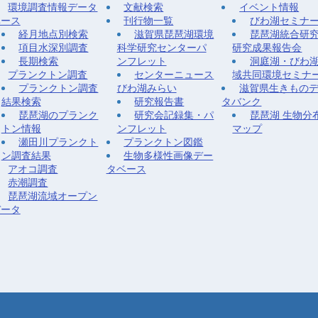
環境調査情報データ
文献検索
イベント情報
ベース
刊行物一覧
びわ湖セミナ
経月地点別検索
滋賀県琵琶湖環境
琵琶湖統合研
項目水深別調査
科学研究センターパ
研究成果報告会
長期検索
ンフレット
洞庭湖・びわ
プランクトン調査
センターニュース
域共同環境セミナ
プランクトン調査
びわ湖みらい
滋賀県生きもの
結果検索
研究報告書
タバンク
琵琶湖のプランク
研究会記録集・パ
琵琶湖 生物分
トン情報
ンフレット
マップ
瀬田川プランクト
プランクトン図鑑
ン調査結果
生物多様性画像デー
アオコ調査
タベース
赤潮調査
琵琶湖流域オープン
データ