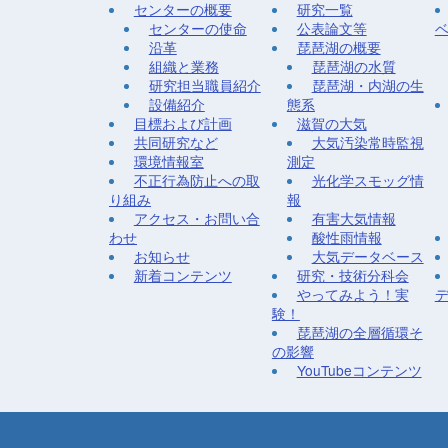
センターの概要
研究一覧
センターの使命
公表論文等
沿革
琵琶湖の概要
組織と業務
琵琶湖の水質
研究担当職員紹介
琵琶湖・内湖の生
設備紹介
態系
目標および計画
滋賀の大気
共同研究など
大気汚染常時監視
環境情報室
測定
不正行為防止への取
光化学スモッグ情
り組み
報
アクセス・お問い合
有害大気情報
わせ
酸性雨情報
お知らせ
大気データベース
新着コンテンツ
研究・技術分科会
やってみよう！実
験！
琵琶湖の全層循環そ
の影響
YouTubeコンテンツ