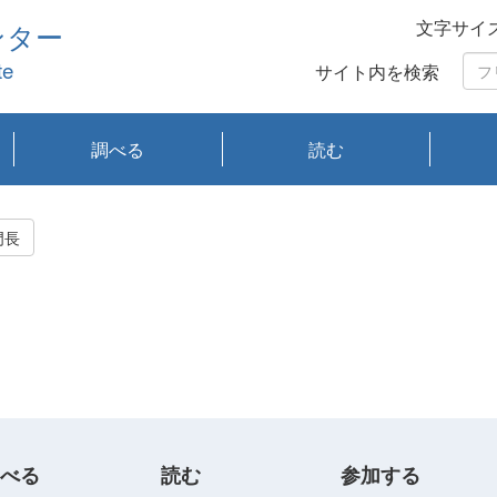
文字サイ
ンター
te
サイト内を検索
調べる
読む
琵琶湖の水質
琵琶湖・内湖の生態
大気汚染常時監視測
光化学スモッグ情報
有害大気情報
酸性雨情報
大気データベース
環境調査情報データ
プランクトン調査
アオコ調査
赤潮調査
琵琶湖流域オープン
大気汚染常時監視測
経月地点別検索
項目水深別調査
長期検索
プランクトン調査結
琵琶湖のプランクト
瀬田川プランクトン
琵琶湖流域オープン
琵琶湖流域オープン
琵琶湖流域オープン
琵琶湖流域オープン
琵琶湖流域オープン
琵琶湖流域オープン
文献検索
刊行物一覧
プランクトン図鑑
生物多様性画像デー
Water quality research
Remotely Operated
瀬田
滋賀
センタ
研究
研究
イベ
滋賀
みん
みん
Missi
Histor
Organi
Facili
系
定
ベース
データ
定結果等報告書
果検索
ン情報
調査結果
データ2020年度
データ2021年度
データ2022年度
データ2023年度
データ2024年度
データ2025年度
タベース
vessel Biwakaze
Vehicle (ROV)
調査結
学研
わ湖
フレ
タバ
査
Work
門長
フレ
べる
読む
参加する