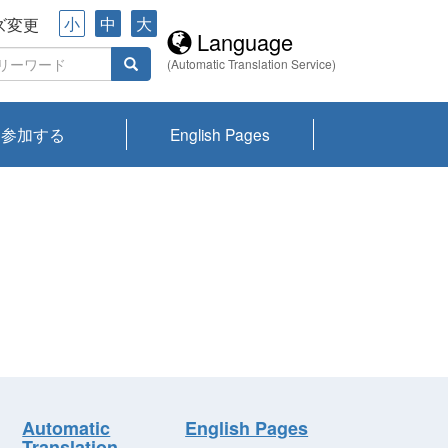
小
中
大
ズ変更
Language
(Automatic Translation Service)
参加する
English Pages
川プランクトン
県琵琶湖環境科
ーニュース び
報告書
会記録集・パン
ント情報
県生きものデー
なの外来生物調
なの調査
on
y
zation and
ties Overview
びわ湖みらい第42号_
びわ湖みらい第42号_
びわ湖みらい第43号_
びわ湖みらい第43号_
びわ湖セミナー
琵琶湖統合研究 研究
洞庭湖・びわ湖流域
センターの活動
県民データ
専門家データ
琵琶湖 生物分布マッ
Overview
Research List
List of Publications
Overview of Lake
Environmental
Access and Contact
果2026
究センターパン
みらい
ット
ンク
研究最前線
視点論点
研究最前線
視点論点
成果報告会
共同環境セミナー
プ
Biwa
information room
ット
Automatic
English Pages
Translation